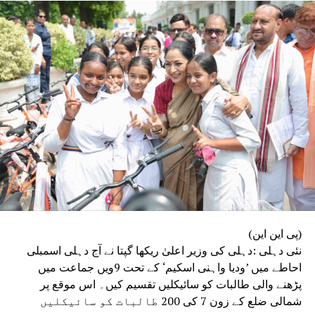
UP NEX
وئیڈا پارکنگ تنازعہ میں بینک کے سابق اہلکار کی موت
DON'T MISS
پی یو سی کے بغیر نہیںملے گی پیٹرول
(پی این این)
نئی دہلی :دہلی کی وزیر اعلیٰ ریکھا گپتا نے آج دہلی اسمبلی
احاطے میں ’ودیا واہنی اسکیم‘ کے تحت 9ویں جماعت میں
پڑھنے والی طالبات کو سائیکلیں تقسیم کیں۔ اس موقع پر
شمالی ضلع کے زون 7 کی 200 طالبات کو سائیکلیں