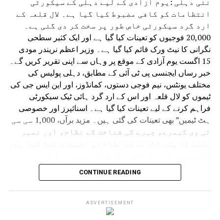
نئی دہلی :یوم آزادی کے لیے دہلی کے سیکورٹی
انتظامات کو کافی مضبوط کیا گیا ہے۔ لال قلعہ کے
ارد گرد سیکورٹی خاص طور پر سخت کر دی گئی ہے۔
20,000 فوجیوں کو تعینات کیا گیا ہے اور ایک کثیر سطحی
نگرانی کا نیٹ ورک قائم کیا گیا ہے۔ وزیر اعظم نریندر مودی
15 اگست یوم آزادی کے موقع پر وہاں سے اپنی تقریر کریں گے۔
خبر رساں ایجنسی پی ٹی آئی کے مطابق، دہلی پولیس کی
مختلف یونٹس، نیم فوجی دستوں، کمانڈوز، اور این ایس جی کی
ٹیموں کو لال قلعہ اور اس کے ارد گرد ہائی ٹیک سیکورٹی
فراہم کرنے کے لیے تعینات کیا گیا ہے۔ اسنائپرز اور خصوصی
ہٹ ٹیمیں” بھی تعینات کی گئی ہیں۔ مزید برآں، 1,000 سی سی
ٹی وی کیمرے، چہرے کی شناخت کے نظام، اور نمبر
پلیٹ کا پتہ لگانے کے نظام کو تعینات کیا گیا ہے۔
ڈی سی پی نارتھ راجہ باتھیان نے بتایا کہ
سیکورٹی انتظامات میں ٹریفک یونٹ کے دہلی پولیس
CONTINUE READING
کے اہلکار، شمالی ضلع کی ٹیمیں، مقامی پولیس،
پی سی آر، اسپیشل برانچ، اسپیشل سیل، اور عام
سیکورٹی اہلکار شامل ہیں۔
ADVERTISEMENT
انہوں نے کہا، “ان تمام ڈویژنوں کے اہلکاروں کو تعینات کیا گیا