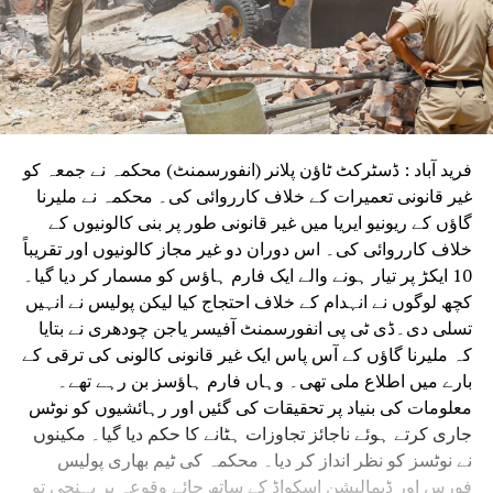
فرید آباد : ڈسٹرکٹ ٹاؤن پلانر (انفورسمنٹ) محکمہ نے جمعہ کو
غیر قانونی تعمیرات کے خلاف کارروائی کی۔ محکمہ نے ملیرنا
گاؤں کے ریونیو ایریا میں غیر قانونی طور پر بنی کالونیوں کے
خلاف کارروائی کی۔ اس دوران دو غیر مجاز کالونیوں اور تقریباً
10 ایکڑ پر تیار ہونے والے ایک فارم ہاؤس کو مسمار کر دیا گیا۔
کچھ لوگوں نے انہدام کے خلاف احتجاج کیا لیکن پولیس نے انہیں
تسلی دی۔ڈی ٹی پی انفورسمنٹ آفیسر یاجن چودھری نے بتایا
کہ ملیرنا گاؤں کے آس پاس ایک غیر قانونی کالونی کی ترقی کے
بارے میں اطلاع ملی تھی۔ وہاں فارم ہاؤسز بن رہے تھے۔
معلومات کی بنیاد پر تحقیقات کی گئیں اور رہائشیوں کو نوٹس
جاری کرتے ہوئے ناجائز تجاوزات ہٹانے کا حکم دیا گیا۔ مکینوں
نے نوٹسز کو نظر انداز کر دیا۔ محکمہ کی ٹیم بھاری پولیس
فورس اور ڈیمالیشن اسکواڈ کے ساتھ جائے وقوعہ پر پہنچی تو