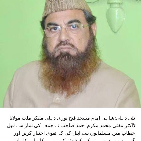
انہیں مناسب متبادل انتظامات کے بغیر بے گھر
کیا جا رہا ہے۔ خاندانوں کو بحران کا سامنا ہے۔
RELATED TOPICS:
AFTER TAKING ACTION AGAINST ILLEGAL CONSTRUCTIONS IN
NEHRU COLONY SITUATED ON GOVERNMENT LAND
UP NEX
امعہ کے فیکلٹی رکن ممتازڈاکٹر امن چودھری’ ڈینٹل
یجوکیٹر‘ انعام سے سرفراز
DON'T MISS
واٹس ایپ پر بھتہ خوری کی دھمکیاں دینے والے2 ملزمین
گرفتار
نئی دہلی:شاہی امام مسجد فتح پوری دہلی مفکر ملت مولانا
ڈاکٹر مفتی محمد مکرم احمد صاحب نے جمعہ کی نماز سے قبل
خطاب میں مسلمانوں سے اپیل کی کہ تقوی اختیار کریں اور
گناہوں سے دور رہنے کی کوشش کریں یہی کامیابی کا راستہ