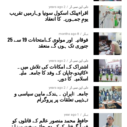
دلی این سی آر
2 years ago
اقراءپبلک اسکول سونیا وہارمیں تقریب
یومِ جمہوریہ کا انعقاد
بہار
8 months ago
فوقانیہ اور مولوی کےامتحانات 19 سے 25
جنوری تک ہوں گے منعقد
دلی این سی آر
2 years ago
اشتراک کے امکانات کی تلاش میں ہ
±کائیدو،جاپان کے وفد کا جامعہ ملیہ
اسلامیہ کا دورہ
دلی این سی آر
2 years ago
جامعہ :ایران ۔ہندکے مابین سیاسی و
تہذیبی تعلقات پر پروگرام
بہار
1 year ago
حافظ محمد منصور عالم کے قاتلوں کو
فوراً گرفتار کرکے دی جائےسخت سزا :