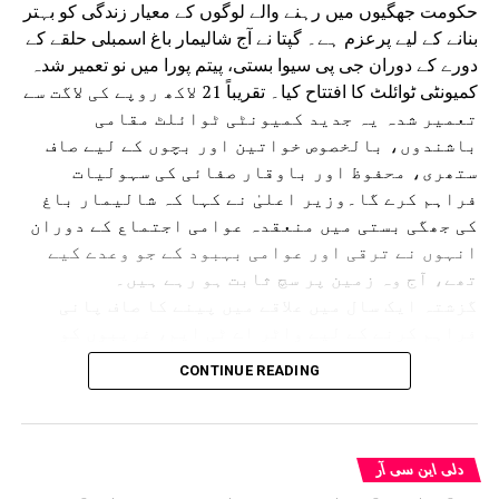
حکومت جھگیوں میں رہنے والے لوگوں کے معیار زندگی کو بہتر
بنانے کے لیے پرعزم ہے۔ گپتا نے آج شالیمار باغ اسمبلی حلقے کے
دورے کے دوران جی پی سیوا بستی، پیتم پورا میں نو تعمیر شدہ
کمیونٹی ٹوائلٹ کا افتتاح کیا۔ تقریباً 21 لاکھ روپے کی لاگت سے
تعمیر شدہ یہ جدید کمیونٹی ٹوائلٹ مقامی
باشندوں، بالخصوص خواتین اور بچوں کے لیے صاف
ستھری، محفوظ اور باوقار صفائی کی سہولیات
فراہم کرے گا۔وزیر اعلیٰ نے کہا کہ شالیمار باغ
کی جھگی بستی میں منعقدہ عوامی اجتماع کے دوران
انہوں نے ترقی اور عوامی بہبود کے جو وعدے کیے
تھے، آج وہ زمین پر سچ ثابت ہو رہے ہیں۔
گزشتہ ایک سال میں علاقے میں پینے کا صاف پانی
فراہم کرنے کے لیے واٹر اے ٹی ایم، غریبوں کو
سستا اور تغذیہ بخش کھانا فراہم کرنے کے لیے اٹل
CONTINUE READING
کینٹین، پانی کی نئی پائپ لائن، سی سی ٹی وی
کیمرے، اسٹریٹ لائٹس، نالیوں کی تعمیر اور جدید
کمیونٹی ٹوائلٹس جیسے متعدد ترقیاتی منصوبوں
کو مکمل کیا گیا ہے۔ اس کے ساتھ ہی 50 اضافی ٹوائلٹ
دلی این سی آر
سیٹوں کی تعمیر کا کام بھی جاری ہے۔انہوں نے کہا کہ دہلی