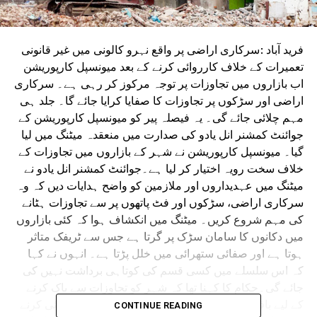
فرید آباد :سرکاری اراضی پر واقع نہرو کالونی میں غیر قانونی
تعمیرات کے خلاف کارروائی کرنے کے بعد میونسپل کارپوریشن
اب بازاروں میں تجاوزات پر توجہ مرکوز کر رہی ہے۔ سرکاری
اراضی اور سڑکوں پر تجاوزات کا صفایا کرایا جائے گا۔ جلد ہی
مہم چلائی جائے گی۔ یہ فیصلہ پیر کو میونسپل کارپوریشن کے
جوائنٹ کمشنر انل یادو کی صدارت میں منعقدہ میٹنگ میں لیا
گیا۔ میونسپل کارپوریشن نے شہر کے بازاروں میں تجاوزات کے
خلاف سخت رویہ اختیار کر لیا ہے۔جوائنٹ کمشنر انل یادو نے
میٹنگ میں عہدیداروں اور ملازمین کو واضح ہدایات دیں کہ وہ
سرکاری اراضی، سڑکوں اور فٹ پاتھوں پر سے تجاوزات ہٹانے
کی مہم شروع کریں۔ میٹنگ میں انکشاف ہوا کہ کئی بازاروں
میں دکانوں کا سامان سڑک پر گرتا ہے جس سے ٹریفک متاثر
ہوتا ہے اور صفائی ستھرائی میں خلل پڑتا ہے۔ انہوں نے کہا
کہ اس سلسلے میں کسی قسم کی کوتاہی برداشت نہیں کی
جائے گی۔حکام کا کہنا تھا کہ شہر کو تجاوزات سے پاک کرنے
کے لیے باقاعدہ مہم چلائی جائے گی۔ کوئی بھی کارروائی کرنے
CONTINUE READING