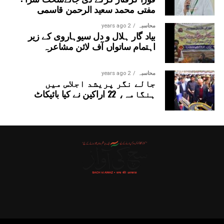
مفتی محمد سعید الرحمن قاسمی
محاسبہ
2 years ago
بیاد گار ہلال و دل سیوہاروی کے زیر
اہتمام ساتواں آف لائن مشاعرہ
محاسبہ
2 years ago
جالے نگر پریشد اجلاس میں
ہنگامہ، 22 اراکین نے کیا بائیکاٹ