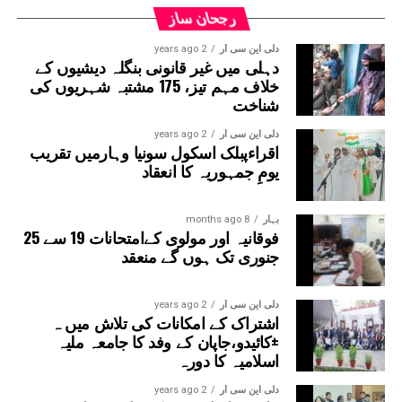
قانون ساز پارٹی کے چیف وہپ سنجیو جھا کی قیادت میں،
رجحان ساز
پارٹی کے اراکین اسمبلی نے ORS پیکٹوں کے ہار پہنائے اور
دلی این سی آر
2 years ago
حکومت کے خلاف نعرے لگائے۔
دہلی میں غیر قانونی بنگلہ دیشیوں کے
خلاف مہم تیز، 175 مشتبہ شہریوں کی
شناخت
دلی این سی آر
2 years ago
اقراءپبلک اسکول سونیا وہارمیں تقریب
یومِ جمہوریہ کا انعقاد
بہار
8 months ago
فوقانیہ اور مولوی کےامتحانات 19 سے 25
جنوری تک ہوں گے منعقد
دلی این سی آر
2 years ago
اشتراک کے امکانات کی تلاش میں ہ
±کائیدو،جاپان کے وفد کا جامعہ ملیہ
اسلامیہ کا دورہ
دلی این سی آر
2 years ago