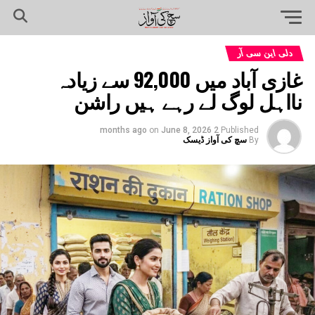
دلی این سی آر
غازی آباد میں 92,000 سے زیادہ
نااہل لوگ لے رہے ہیں راشن
on
June 8, 2026
2 months ago
Published
By
سچ کی آواز ڈیسک