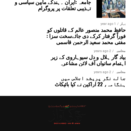
جامعہ :ایران ۔ہندکے مابین سیاسی و
تہذیبی تعلقات پر پروگرام
بہار
1 year ago
حافظ محمد منصور عالم کے قاتلوں کو
فوراً گرفتار کرکے دی جائےسخت سزا :
مفتی محمد سعید الرحمن قاسمی
محاسبہ
2 years ago
بیاد گار ہلال و دل سیوہاروی کے زیر
اہتمام ساتواں آف لائن مشاعرہ
محاسبہ
2 years ago
جالے نگر پریشد اجلاس میں
ہنگامہ، 22 اراکین نے کیا بائیکاٹ