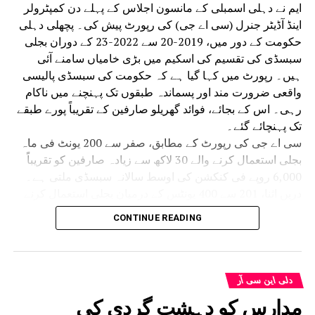
ایم نے دہلی اسمبلی کے مانسون اجلاس کے پہلے دن کمپٹرولر
اینڈ آڈیٹر جنرل (سی اے جی) کی رپورٹ پیش کی۔ پچھلی دہلی
حکومت کے دور میں، 2019-20 سے 2022-23 کے دوران بجلی
سبسڈی کی تقسیم کی اسکیم میں بڑی خامیاں سامنے آئی
ہیں۔ رپورٹ میں کہا گیا ہے کہ حکومت کی سبسڈی پالیسی
واقعی ضرورت مند اور پسماندہ طبقوں تک پہنچنے میں ناکام
رہی۔ اس کے بجائے، فوائد گھریلو صارفین کے تقریباً پورے طبقے
تک پہنچائے گئے۔
سی اے جی کی رپورٹ کے مطابق، صفر سے 200 یونٹ فی ماہ
بجلی استعمال کرنے والے 30 لاکھ سے زیادہ صارفین کو تقریباً
6,000 روپے فی کنکشن کی اوسط سالانہ سبسڈی ملتی ہے۔
دریں اثنا، 201 سے 400 یونٹس کے درمیان بجلی استعمال کرنے
والے تقریباً 16.60 لاکھ صارفین کو فی کنکشن10,000 سے زیادہ
CONTINUE READING
کی اوسط سبسڈی ملتی ہے، جو پچھلے زمرے کے مقابلے میں
تقریباً 70 فیصد زیادہ ہے۔ رپورٹ میں یہ بھی انکشاف کیا گیا
ہے کہ مسلسل بلنگ سائیکلوں کے لیے بجلی کی کھپت صفر
ہونے کے باوجود بہت سے صارفین نے سبسڈی حاصل کی۔
دلی این سی آر
2019 اور 2023 کے درمیان ان غیر فعال گھریلو رابطوں کو کل
مدارس کو دہشت گردی کی
42.26 کروڑ روپے کی سبسڈی فراہم کی گئی۔