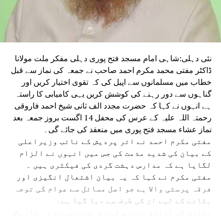
انہوں نے تقسیم کی گئی کل سبسڈی کا 95 فیصد سے زیادہ
وصول کیا۔
دہلی کے مختلف علاقوں سے خواتین جو اسمبلی
پہنچیں، انہوں نے وزیر اعلیٰ ریکھا گپتا کو
راکھی باندھی اور لکشمی یوجنا کے لیے ان کا
نئی دہلی:شاہی امام مسجد فتح پوری دہلی مفکر ملت مولانا
شکریہ ادا کیا۔ خواتین کا کہنا تھا کہ حکومت نے
ڈاکٹر مفتی محمد مکرم احمد صاحب نے جمعہ کی نماز سے قبل
ان کی توقعات اور ضروریات کو ترجیح دیتے ہوئے
خطاب میں مسلمانوں سے اپیل کی کہ تقوی اختیار کریں اور
انہیں اعتماد کی ایک نئی بنیاد فراہم کی ہے۔ اس
گناہوں سے دور رہنے کی کوشش کریں یہی کامیابی کا راستہ
موقع پر وزیراعلیٰ نے کہا کہ ہر بہن اور بیٹی کی
ہے انہوں نے کہا کہ حضرت مجدد الف ثانی شیخ احمد فاروقی
عزت، تحفظ اور بااختیار بنانا حکومت کی اولین
رحمتہ اللہ علیہ کے عرس کی محفل 14 اگست بروز جمعہ بعد
ترجیح ہے۔ ریکھا گپتا نے پیار سے خواتین کو
نماز عشاء مسجد فتح پوری میں منعقد کی جائے گی۔
مبارکباد دیتے ہوئے کہا کہ ان کی طرف سے باندھی
مفتی مکرم احمد نے اتر پردیش کے نائب وزیراعلی
گئی راکھی صرف ایک مقدس دھاگہ نہیں ہے بلکہ یہ
کے بیان کی شدید مذمت کی جس میں انہوں نے الزام
اعتماد، قربت اور ذمہ داری کی علامت ہے۔
لگایا ہے کہ مدارس دہشت گردی کی فیکٹری ہیں ۔
دہلی کے وزیر ماحولیات منجندر سنگھ سرسا نے کہا
مفتی مکرم نے کہا کہ یہ بیان اشتعال انگیزی اور
کہ اپوزیشن دہلی لکشمی یوجنا اور تعلیم کے شعبے
فرقہ پرستی والا ہے جو اصل مسائل سے عوام کی توجہ
میں تاریخی فیصلوں سے پریشان ہے۔ سرسا نے کہا کہ
ہٹانے کے لیے ان کی طرف سے دیا گیا ہے۔
اسمبلی جمہوریت کا پلیٹ فارم ہے اور اپوزیشن کو
بھارت کو آزادی مدارس کی وجہ سے ملی ہے وہ تاریخ
ہنگامہ کرنے کے بجائے مفاد عامہ کے مسائل پر بات