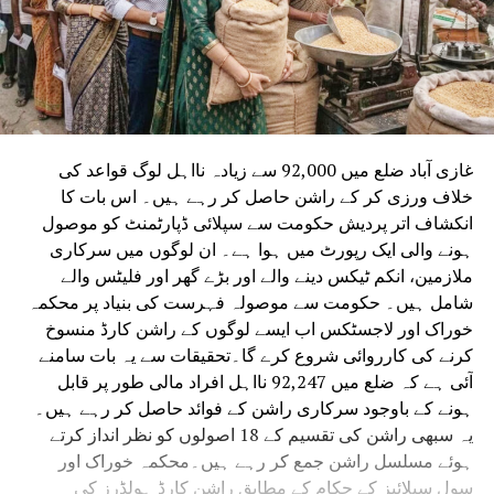
غازی آباد ضلع میں 92,000 سے زیادہ نااہل لوگ قواعد کی
خلاف ورزی کر کے راشن حاصل کر رہے ہیں۔ اس بات کا
انکشاف اتر پردیش حکومت سے سپلائی ڈپارٹمنٹ کو موصول
ہونے والی ایک رپورٹ میں ہوا ہے۔ ان لوگوں میں سرکاری
ملازمین، انکم ٹیکس دینے والے اور بڑے گھر اور فلیٹس والے
شامل ہیں۔ حکومت سے موصولہ فہرست کی بنیاد پر محکمہ
خوراک اور لاجسٹکس اب ایسے لوگوں کے راشن کارڈ منسوخ
کرنے کی کارروائی شروع کرے گا۔تحقیقات سے یہ بات سامنے
آئی ہے کہ ضلع میں 92,247 نااہل افراد مالی طور پر قابل
ہونے کے باوجود سرکاری راشن کے فوائد حاصل کر رہے ہیں۔
یہ سبھی راشن کی تقسیم کے 18 اصولوں کو نظر انداز کرتے
ہوئے مسلسل راشن جمع کر رہے ہیں۔محکمہ خوراک اور
سول سپلائیز کے حکام کے مطابق راشن کارڈ ہولڈرز کی