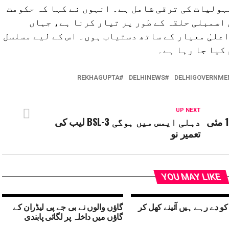
ہولیات کی ترقی شامل ہے۔ انہوں نے کہا کہ حکومت
اسمبلی حلقہ کے طور پر تیار کرنا ہے، جہاں
علیٰ معیار کے ساتھ دستیاب ہوں۔ اس کے لیے مسلسل
 کیا جا رہا ہے۔
REKHAGUPTA
DELHINEWS
DELHIGOVERNME
UP NEXT
دہلی میں ای رکشا رجسٹریشن 15 مئی
دہلی ایمس میں ہوگی BSL-3 لیب کی
تعمیر نو
YOU MAY LIKE
کو دے رہے ہیں آئینے کھل کر
گاؤں والوں نے بی جے پی لیڈران کے
گاؤں میں داخلہ پر لگائی پابندی