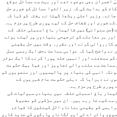
ٰ افسران بھی موجود تھے اور بہت سے مسائل موقع
کام کو ہدایت کی کہ زیر التوا مسائل کو فوری حل
ائے۔ وزیر اعلیٰ ریکھا گپتا نے ہفتہ کو کہا کہ
کے فوری اور شفاف حل کے لیے پوری طرح پرعزم ہے۔
 (جن سنوائی) میں شالیمار باغ اسمبلی حلقہ کے
اور ہر معاملے کو ترجیحی بنیادوں پر لیتے ہوئے
 کارروائی کرنے اور مقررہ وقت میں حل یقینی
 نے واضح کیا کہ عوامی سماعت محض ایک رسمی عمل
کو سمجھنے اور انہیں جلد پورا کرنے کا ایک موثر
 سماعت سے ملنے والی تجاویز اور فیڈ بیک حکومت
ونکہ انہی کی بنیاد پر پالیسیوں اور منصوبوں کو
وں نے دہرایا کہ دہلی حکومت عام شہریوں کے
 پوری طرح پرعزم ہے۔
لیمار باغ اسمبلی حلقہ میں بنیادی سہولیات کی
 سے کیے جا رہے ہیں۔ ان میں سڑکوں کو مضبوط
فراہمی کو یقینی بنانا، اٹل کینٹین کا قیام،
سیع، واٹر اے ٹی ایم لگانا، پارکوں کی جدید کاری