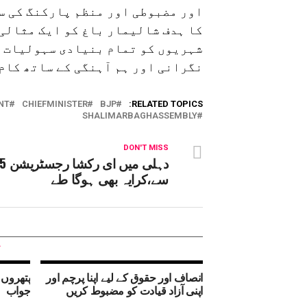
اور مضبوطی اور منظم پارکنگ کی س
کا ہدف شالیمار باغ کو ایک مثالی 
شہریوں کو تمام بنیادی سہولیات ا
نگرانی اور ہم آہنگی کے ساتھ کام
NT
CHIEFMINISTER
BJP
RELATED TOPICS:
SHALIMARBAGHASSEMBLY
DON'T MISS
سے،کرایہ بھی ہوگا طے
انصاف اور حقوق کے لیے اپنا پرچم اور
پتھروں 
اپنی آزاد قیادت کو مضبوط کریں
جواب