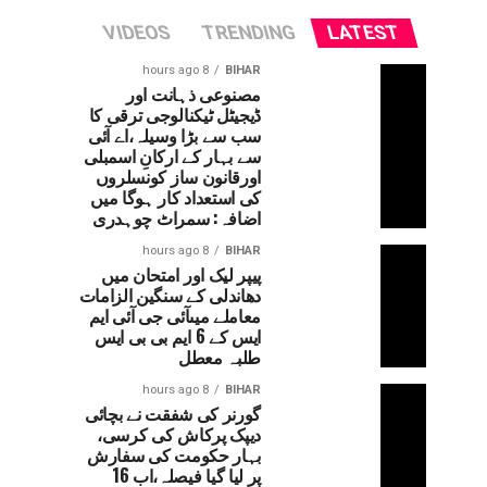
VIDEOS
TRENDING
LATEST
8 hours ago
BIHAR
مصنوعی ذہانت اور
ڈیجیٹل ٹیکنالوجی ترقی کا
سب سے بڑا وسیلہ،اے آئی
سے بہار کے ارکانِ اسمبلی
اورقانون ساز کونسلروں
کی استعداد کار ہوگا میں
اضافہ: سمراٹ چوہدری
8 hours ago
BIHAR
پیپر لیک اور امتحان میں
دھاندلی کے سنگین الزامات
معاملے میںآئی جی آئی ایم
ایس کے 6 ایم بی بی ایس
طلبہ معطل
8 hours ago
BIHAR
گورنر کی شفقت نے بچائی
دیپک پرکاش کی کرسی،
بہار حکومت کی سفارش
پر لیا گیا فیصلہ،اب 16