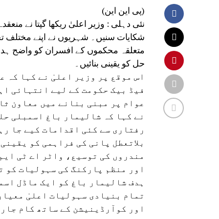
(پی این این)
نئی دہلی : وزیر اعلیٰ ریکھا گپتا نے من
شکایات سنیں۔ شہریوں نے اپنے مختلف تح
متعلقہ محکموں کے افسران کو واضح ہدای
حل کو یقینی بنائیں۔
اس موقع پر وزیر اعلیٰ نے کہا کہ 
فیڈ بیک حکومت کے لیے انتہائی اہ
عوام پر مبنی بنانے میں معاون ثاب
نے کہا کہ شالیمار باغ اسمبلی حل
رفتاری سے کئی اقدامات کیے جا رہ
بلاتعطل پانی کی فراہمی کو یقینی 
مندروں کی توسیع، واٹر اے ٹی ایم
اور منظم پارکنگ کی سہولیات کو ت
ہدف شالیمار باغ کو ایک ماڈل اسمب
تمام بنیادی سہولیات اعلیٰ معیار
اور کوآرڈینیشن کے ساتھ کام جاری