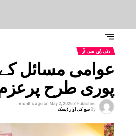
دلی این سی آر
عوامی مسائل کے
پوری طرح پرعزم : 
on
May 2, 2026
3 months ago
Published
By
سچ کی آواز ڈیسک