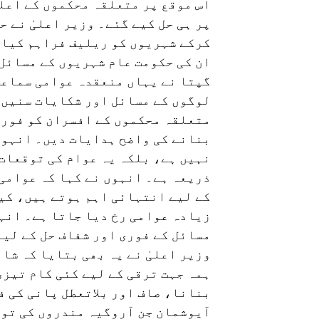
اس موقع پر متعلقہ محکموں کے اعلی
پر ہی حل کیے گئے۔ وزیر اعلیٰ نے ح
کرکے شہریوں کو ریلیف فراہم کیا ج
ان کی حکومت عام شہریوں کے مسائل 
گپتا نے یہاں منعقدہ عوامی سماعت
لوگوں کے مسائل اور شکایات سنیں 
متعلقہ محکموں کے افسران کو فوری
بنانے کی واضح ہدایات دیں۔ انہوں
نہیں ہے، بلکہ یہ عوام کی توقعات 
ذریعہ ہے۔ انہوں نے کہا کہ عوامی
کے لیے انتہائی اہم ہوتے ہیں، کی
زیادہ عوامی رخ دیا جاتا ہے۔ انہ
مسائل کے فوری اور شفاف حل کے لیے
وزیر اعلیٰ نے یہ بھی بتایا کہ شا
ہمہ جہت ترقی کے لیے کئی کام تیزی
بنانا، صاف اور بلاتعطل پانی کی 
آیوشمان جن آروگیہ مندروں کی تو