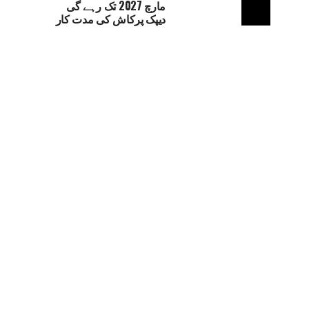
مارچ 2027 تک رہے گی
دیپک پرکاش کی مدت کار