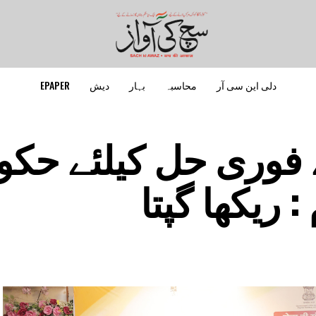
دلی این سی آر
محاسبہ
بہار
دیش
EPAPER
 فوری حل کیلئے حک
ریکھا گپتا