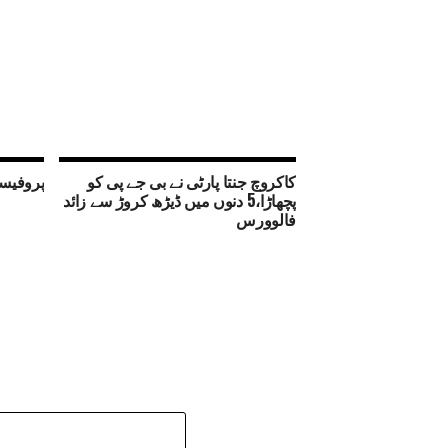
کاکروچ جنتا پارٹی نے بی جے پی کو
پروفیسر
پچھاڑا،5 دنوں میں ڈیڑھ کروڑ سے زائد
فالوورس