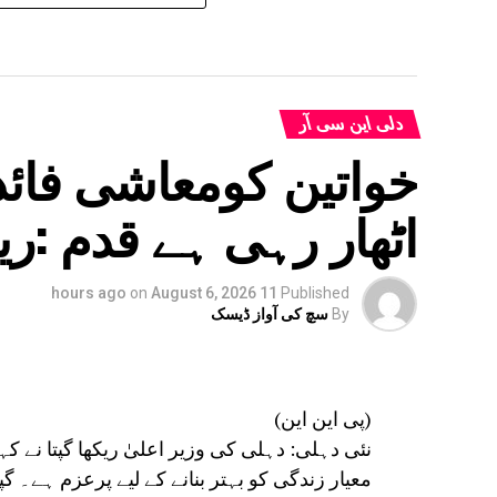
دلی این سی آر
خواتین کومعاشی فائدہ
اٹھار رہی ہے قدم :ری
on
August 6, 2026
11 hours ago
Published
By
سچ کی آواز ڈیسک
(پی این این)
نئی دہلی: دہلی کی وزیر اعلیٰ ریکھا گپتا نے 
معیار زندگی کو بہتر بنانے کے لیے پرعزم ہے۔ گپ