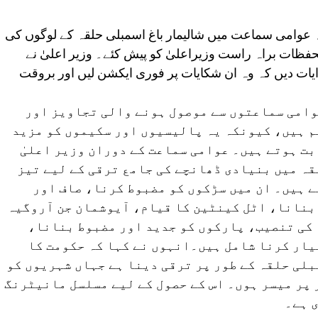
عقدہ عوامی سماعت میں شالیمار باغ اسمبلی حلقہ کے لوگوں کی
فظات براہ راست وزیراعلیٰ کو پیش کئے۔ وزیر اعلیٰ نے
ات دیں کہ وہ ان شکایات پر فوری ایکشن لیں اور بروقت
عوامی سماعتوں سے موصول ہونے والی تجاویز اور
م ہیں، کیونکہ یہ پالیسیوں اور سکیموں کو مزید
ت ہوتے ہیں۔ عوامی سماعت کے دوران وزیر اعلیٰ
قہ میں بنیادی ڈھانچے کی جامع ترقی کے لیے تیز
ے ہیں۔ ان میں سڑکوں کو مضبوط کرنا، صاف اور
بنانا، اٹل کینٹین کا قیام، آیوشمان جن آروگیہ
 کی تنصیب، پارکوں کو جدید اور مضبوط بنانا،
یار کرنا شامل ہیں۔انہوں نے کہا کہ حکومت کا
لی حلقہ کے طور پر ترقی دینا ہے جہاں شہریوں کو
 پر میسر ہوں۔ اس کے حصول کے لیے مسلسل مانیٹرنگ
 ہے۔