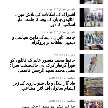
دلی این سی آر
2 years ago
اشتراک کے امکانات کی تلاش میں ہ
±کائیدو،جاپان کے وفد کا جامعہ ملیہ
اسلامیہ کا دورہ
دلی این سی آر
2 years ago
جامعہ :ایران ۔ہندکے مابین سیاسی و
تہذیبی تعلقات پر پروگرام
بہار
1 year ago
حافظ محمد منصور عالم کے قاتلوں کو
فوراً گرفتار کرکے دی جائےسخت سزا :
مفتی محمد سعید الرحمن قاسمی
محاسبہ
2 years ago
بیاد گار ہلال و دل سیوہاروی کے زیر
اہتمام ساتواں آف لائن مشاعرہ
محاسبہ
2 years ago
جالے نگر پریشد اجلاس میں