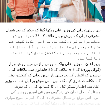
نئی دہلی:دہلی کی وزیر اعلیٰ ریکھا گپتا کے حکم کے بعد شمال
مشرقی دہلی کے ہرش وہار علاقے کے 36 گھرانوں کو
بجلی فراہم کر دی گئی ہے۔ سی ایم ریکھا گپتا کے
حکم کے بعد، ان خاندانوں کو تقریباً آٹھ سال کے
انتظار کے بعد بجلی کے کنکشن حاصل کرنے کا حکم
دیا گیا ہے۔
وزیر اعلیٰ نے وزیر اعلیٰ پبلک سروس ہاؤس میں ہرش وہار
(گوکل پوری) کے A-3 علاقے کے 36 خاندانوں سے ملاقات کی۔
برسوں کے انتظار کے بعد پہلی بار انہیں بجلی کے کنکشن دینے
کے احکامات جاری کیے گئے ہیں۔اس موقع پر اہل خانہ نے وزیر
اعلیٰ سے اظہار تشکر کیا۔ ان کا کہنا تھا کہ ان کے دیرینہ
مسئلہ کے حل نے ان کی زندگیوں میں نئی امیدیں روشن کی
ہیں۔ اس موقع پر شمال مشرقی دہلی کے ایم پی منوج تیواری
بھی موجود تھے۔ وزیر اعلیٰ ریکھا گپتا نے کہا کہ ہرش وہار