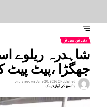
دلی این سی آر
شاہدرہ ریلوے اس
جھگڑا ،پیٹ پیٹ 
on
June 20, 2026
2 months ago
Published
By
سچ کی آواز ڈیسک