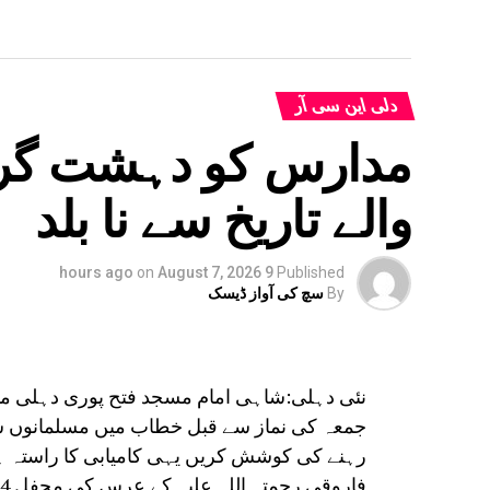
دلی این سی آر
مدارس کو دہشت گرد
والے تاریخ سے نا بلد
on
August 7, 2026
9 hours ago
Published
By
سچ کی آواز ڈیسک
نئی دہلی:شاہی امام مسجد فتح پوری دہلی مف
جمعہ کی نماز سے قبل خطاب میں مسلمانوں سے 
رہنے کی کوشش کریں یہی کامیابی کا راستہ ہ