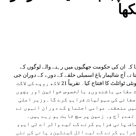
کھا
کہا کہ ان کی حکومت جھگیوں میں رہنے والے لوگوں کے
تا نے آج شالیمار باغ اسمبلی حلقے کے دورے کے دوران جی
پی سیوا بستی، پیتم پورا میں نو تعمیر شدہ کمیونٹی ٹوائلٹ کا افتتاح کیا۔ تقریباً 21 لاکھ روپے کی لاگت
ٹ مقامی باشندوں، بالخصوص خواتین اور بچوں
صفائی کی سہولیات فراہم کرے گا۔وزیر اعلیٰ
میں منعقدہ عوامی اجتماع کے دوران انہوں نے
ھے، آج وہ زمین پر سچ ثابت ہو رہے ہیں۔
صاف پانی فراہم کرنے کے لیے واٹر اے ٹی ایم،
فراہم کرنے کے لیے اٹل کینٹین، پانی کی نئی