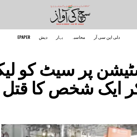
دلی این سی آر
محاسبہ
بہار
دیش
EPAPER
ٹیشن پر سیٹ کو لیک
کر ایک شخص کا قتل