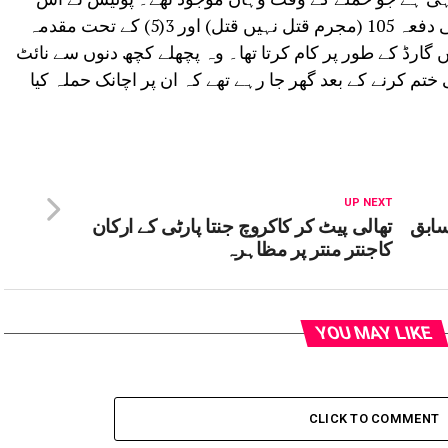
معاملے میں تعزیرات ہند (آئی پی سی) کی دفعہ 105 (مجرم قتل نہیں قتل) اور 3(5) کے تحت مقدمہ
ں گارڈ کے طور پر کام کرتا تھا۔ وہ پچھلے کچھ دنوں سے نائٹ
تم کرنے کے بعد گھر جا رہے تھے کہ ان پر اچانک حملہ کیا
UP NEXT
سابق
تھالی پیٹ کر کاکروچ جنتا پارٹی کے ارکان
کاجنتر منتر پر مظاہرہ
YOU MAY LIKE
CLICK TO COMMENT