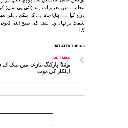
درج کیا ہے۔بتایا جاتا ہے کہ پنکج دہلی می
شفٹ پر تھا۔ وہ ہفتہ کی صبح اپنی ڈیوٹی خ
گیا۔
RELATED TOPICS:
DON'T MISS
نوئیڈا پارکنگ تنازعہ میں بینک کے 
اہلکار کی موت