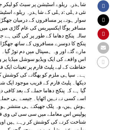
شاہدرہ ریلوے اسٹیشن پر سیٹ کو لیکر ج
نئی دہلی :دہلی کے شاہدرہ ریلوے اسٹیشن 
سوار ہونے پر مسافروں کے درمیان جھگڑا تش
سالہ پنکج دھاما کے طور پر کی گئی ہے جو
پنکج کا دوسرے مسافروں کے ساتھ جھگڑا ہ
مارے گئے اور وہ ہسپتال میں دم توڑ گیا۔
اس واقعے کی ایک ویڈیو سوشل میڈیا پ
حفاظت کے لیے پلیٹ فارم پر تعینات ایک فو
ہے۔ سپاہی ملزم کو بھگانے کی کوشش کر 
دیکھا۔ پلیٹ فارم کے قریب موجود ایک شخص
گیا ہے کہ پنکج دھاما حملے کے بعد کافی
اسے کسی نے نہیں اٹھایا۔ جیسے ہی حملہ ا
ہوش ہیں، وہ پلک جھپکتے ہی منتشر ہو 
پولیس اس معاملے میں سی سی ٹی وی فوٹ
شناخت کرنے کی کوشش کر رہے ہیں اور ان
پولیس عینی شاہدین سے پوچھ گچھ کر رہ