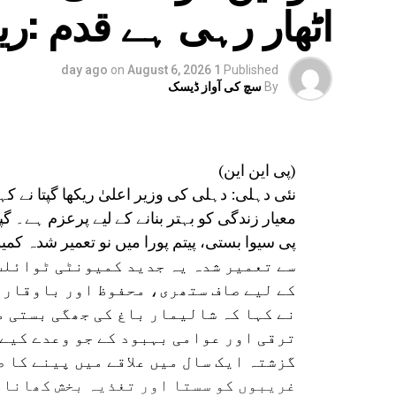
اٹھار رہی ہے قدم :ری
مذمت کرتے ہیں۔
on
August 6, 2026
1 day ago
Published
By
سچ کی آواز ڈیسک
(پی این این)
نئی دہلی: دہلی کی وزیر اعلیٰ ریکھا گپتا نے 
معیار زندگی کو بہتر بنانے کے لیے پرعزم ہے۔ گپ
سے تعمیر شدہ یہ جدید کمیونٹی ٹوائل
کے لیے صاف ستھری، محفوظ اور باوقار 
نے کہا کہ شالیمار باغ کی جھگی بستی 
ترقی اور عوامی بہبود کے جو وعدے کیے ت
گزشتہ ایک سال میں علاقے میں پینے کا 
غریبوں کو سستا اور تغذیہ بخش کھانا 