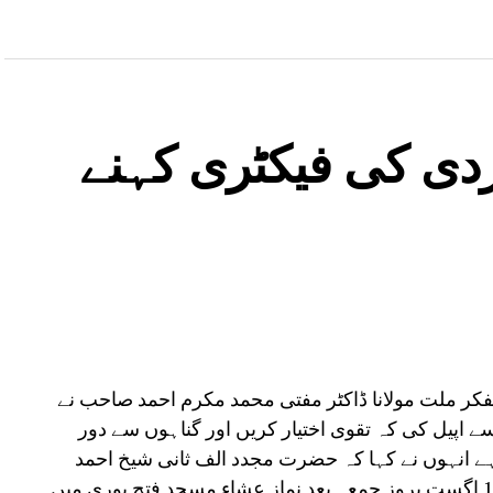
ی کی فیکٹری کہنے
کر ملت مولانا ڈاکٹر مفتی محمد مکرم احمد صاحب نے
اپیل کی کہ تقوی اختیار کریں اور گناہوں سے دور
ے انہوں نے کہا کہ حضرت مجدد الف ثانی شیخ احمد
فاروقی رحمتہ اللہ علیہ کے عرس کی محفل 14 اگست بروز جمعہ بعد نماز عشاء مسجد فتح پوری میں