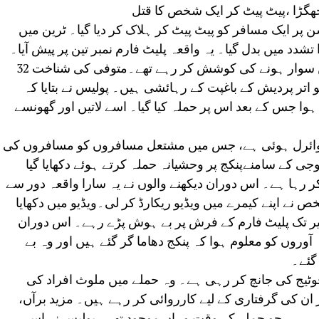
ھگڑا ،پیٹ پیٹ کر ایک شخص کا قتل
پر ایک مسافر کو پیٹ پیٹ کر ہلاک کر دیا گیا۔ ٹرین میں
دد میں بدل گیا۔ یہ واقعہ پلیٹ فارم نمبر تین پر پیش آیا۔
مسافر یوگا ایکسپریس کی عام گاڑی میں سوار ہونے کی کوشش کر رہے تھے۔متوفی کی شناخت 32
 اتر پردیش کے باغپت کے رہائشی ہیں۔ پولیس نے بتایا کہ
وا جس کے بعد اس پر حملہ کیا گیا۔ اسے لاتیں اور گھونسے
ر وائرل ہوئی ہے، جس میں مشتعل مسافروں کو مسافروں کی
جی کے سامنےپنکج پر وحشیانہ حملہ کرتے ہوئے دکھایا گیا
رہا ہے۔ اس دوران دیکھنے والوں نے یہ سارا واقعہ دور سے
 نے اپنے کیمرے میں ویڈیو ریکارڈ کر لی۔ویڈیو میں دکھایا
 دیر تک پلیٹ فارم کے فرش پر بے ہوش پڑے رہے۔ اس دوران
ٓوروں کو معلوم ہوا کہ پنکج دھاما گر گئے ہیں اور وہ بے
گئے۔
یج کی جانچ کر رہی ہے۔ وہ حملے میں ملوث افراد کی
 کی گرفتاری کے لیے کارروائی کر رہے ہیں۔ مزید برآں،
ی ہے جو حملے کے وقت وہاں موجود تھے۔ پولیس نے اس