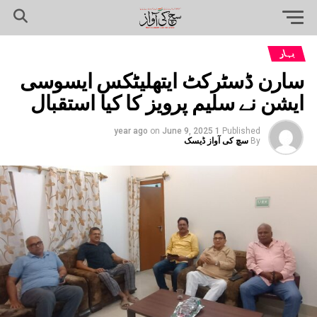
بہار
سارن ڈسٹرکٹ ایتھلیٹکس ایسوسی
ایشن نے سلیم پرویز کا کیا استقبال
on
June 9, 2025
1 year ago
Published
By
سچ کی آواز ڈیسک