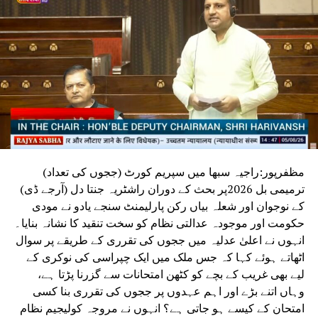
SALIM PARVEZ
BIHAR MADRASA BOARD
RELATED TOPICS:
SARAN DISTRICT ATHLETICS ASSOCIATION
UP NEX
علیم میں بہتری کے لیے مکالمہ کی ضرورت ہے دھمکیوں
ی نہیں:ٹیچر لیڈر سمریندر
DON'T MISS
سارن کے ایک ہزار 346 انٹر پاس اقلیتی طالبات کو ملیں
گے 15 ہزار روپے
مظفرپور:راجیہ سبھا میں سپریم کورٹ (ججوں کی تعداد)
ترمیمی بل 2026پر بحث کے دوران راشٹریہ جنتا دل (آرجے ڈی)
کے نوجوان اور شعلہ بیاں رکن پارلیمنٹ سنجے یادو نے مودی
حکومت اور موجودہ عدالتی نظام کو سخت تنقید کا نشانہ بنایا۔
انہوں نے اعلیٰ عدلیہ میں ججوں کی تقرری کے طریقے پر سوال
اٹھاتے ہوئے کہا کہ جس ملک میں ایک چپراسی کی نوکری کے
لیے بھی غریب کے بچے کو کٹھن امتحانات سے گزرنا پڑتا ہے،
وہاں اتنے بڑے اور اہم عہدوں پر ججوں کی تقرری بنا کسی
امتحان کے کیسے ہو جاتی ہے؟ انہوں نے مروجہ کولیجیم نظام