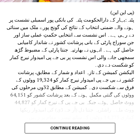
(پی این این)
پٹنہ:بہار کے دارالحکومت پٹنہ کی بانکی پور اسمبلی نشست پر
ہونے والے ضمنی انتخاب کے نتائج کی گونج پورے ملک میں سنائی
دے رہی ہے۔ اس نشست سے انتخابی حکمتِ عملی ساز اور
جن سوراج پارٹی کے بانی پرشانت کشور نے شاندار کامیابی
حاصل کی ہے۔ انہوں نے بھارتیہ جنتا پارٹی کے مضبوط گڑھ
سمجھی جانے والی اس نشست پر بی جے پی امیدوار نیرج کمار
کو شکست دے دی۔
الیکشن کمیشن کے تازہ اعداد و شمار کے مطابق، پرشانت
کشور نے بی جے پی امیدوار نیرج کمار کو 19,324 ووٹوں کے
فرق سے شکست دی۔ کمیشن کے مطابق 32وں مرحلوں کی
ووٹوں کی گنتی مکمل ہونے کے بعد پرشانت کشور کو 64,151
ووٹ حاصل ہوئے، جبکہ بی جے پی کے نیرج کمار کو 44,827
ووٹ ملے۔ راشٹریہ جنتا دل (آر جے ڈی) کی امیدوار ریکھا
کماری 14,273 ووٹوں کے ساتھ تیسرے مقام پر رہیں۔
بھارتیہ جنتا پارٹی کے صدر نتن نوین کے مضبوط سیاسی گڑھ
CONTINUE READING
بانکی پور میں جن سوراج پارٹی کے بانی پرشانت کشور نے بی
جے پی امیدوار نیرج سنہا کو بھاری فرق سے شکست دے دی۔