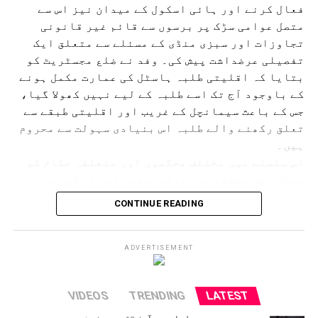
فعال کرنے اور ہائی اسکول کے میدان نیز اس سے
متصل عوامی سڑک پر برسوں سے قائم غیر قانونی
تجاوزات اور سبزی منڈی کے مسئلے سے متعلق ایک
تفصیلی عرضداشت پیش کی۔ وفد نے ضلع مجسٹریٹ کو
بتایا کہ اقلیتی طلبہ ہاسٹل کی عمارت مکمل ہونے
کے باوجود آج تک اسے طلبہ کے لیے نہیں کھولا گیا،
جس کے باعث سیمانچل کے غریب اور اقلیتی طبقے سے
تعلق رکھنے والے طلبہ اس بنیادی سہولت سے محروم
ہیں۔
اس سلسلے میں مختلف محکموں اور متعلقہ حکام کو
پہلے بھی متعدد بار درخواستیں دی جا چکی ہیں، جن
کی تفصیلات بھی ضلع مجسٹریٹ کے سامنے پیش کی
CONTINUE READING
گئیں۔ اس موقع پر وفد نے جوکی ہاٹ ہائی اسکول کے
میدان اور اس سے گزرنے والی عوامی سڑک پر قائم
غیر قانونی سبزی منڈی اور تجاوزات کا معاملہ
ADVERTISEMENT
بھی اٹھایا۔ وفد نے کہا کہ اس تجاوز کی وجہ سے
روزانہ ہزاروں طلبہ، اساتذہ اور سرپرستوں کو
VIDEOS
TRENDING
LATEST
اسکول آنے جانے میں شدید دشواری کا سامنا کرنا
پڑتا ہے۔ سڑک پر ہر وقت ٹریفک جام رہتا ہے،