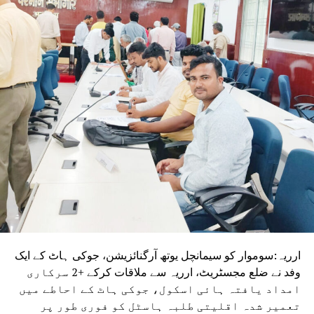
ہوئے گنتی مرکز کے باہر نامہ نگاروں سے بات چیت کرتے ہوئے
کہا کہ عوام نے نیشنل ڈیموکریٹک الائنس (این ڈی اے) کو 202
ایم ایل ایز کا مینڈیٹ دیا تھا۔ انہوں نے کہا کہ اب بی جے پی کی
ذمہ داری ہے کہ وہ بہار کی قیادت کسی ایسے شخص کے
سپرد کرے جس کا عکس بے داغ ہو اور جو تعلیم، روزگار اور گڈ
گورننس کو یقینی بنانے کے ساتھ ساتھ ہجرت (مائگریشن) کو
روک سکے۔
مسٹر کشور نے کہا کہ بہار کو ایک ایسے اچھے اور اہل وزیر
اعلیٰ کی ضرورت ہے جو معیاری تعلیم فراہم کرے، روزگار کے
مواقع پیدا کرے اور بہاریوں کے وقار کو بحال کرے۔انہوں نے
کسی متبادل لیڈر کا نام لیے بغیر کہا کہ ان کی مخالفت کسی
فرد یا پارٹی سے نہیں بلکہ’’کمزور قیادت‘‘سے ہے۔ وزیر اعلیٰ
مسٹر چودھری کا نام لیے بغیر ان کی طرف اشارہ کرتے ہوئے
انہوں نے الزام لگایا کہ ان سے لوگ اچھی طرح واقف ہیں اور
اگر ایسی ہی قیادت برقرار رہی تو بہار کی ترقی پر برا اثر پڑے
ارریہ:سوموار کو سیمانچل یوتھ آرگنائزیشن، جوکی ہاٹ کے ایک
گا۔
وفد نے ضلع مجسٹریٹ، ارریہ سے ملاقات کرکے +2 سرکاری
امداد یافتہ ہائی اسکول، جوکی ہاٹ کے احاطے میں
تعمیر شدہ اقلیتی طلبہ ہاسٹل کو فوری طور پر