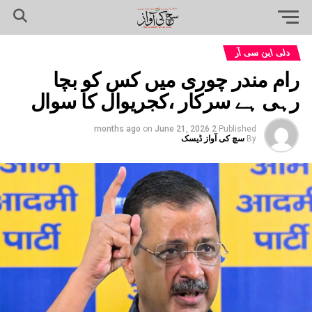
دلی این سی آر
رام مندر چوری میں کس کو بچا
رہی ہے سرکار ،کجریوال کا سوال
on
June 21, 2026
2 months ago
Published
By
سچ کی آواز ڈیسک