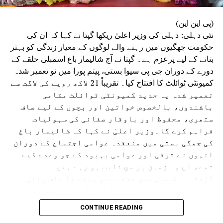
(پی این این)
نئی دہلی: دہلی کی وزیر اعلیٰ ریکھا گپتا نے کہا کہ ان کی
حکومت جھگیوں میں رہنے والے لوگوں کے معیار زندگی کو بہتر
بنانے کے لیے پرعزم ہے۔ گپتا نے آج شالیمار باغ اسمبلی حلقے کے
دورے کے دوران جی پی سیوا بستی، پیتم پورا میں نو تعمیر شدہ
کمیونٹی ٹوائلٹ کا افتتاح کیا۔ تقریباً 21 لاکھ روپے کی لاگت سے
تعمیر شدہ یہ جدید کمیونٹی ٹوائلٹ مقامی
باشندوں، بالخصوص خواتین اور بچوں کے لیے صاف
ستھری، محفوظ اور باوقار صفائی کی سہولیات
فراہم کرے گا۔وزیر اعلیٰ نے کہا کہ شالیمار باغ
کی جھگی بستی میں منعقدہ عوامی اجتماع کے دوران
انہوں نے ترقی اور عوامی بہبود کے جو وعدے کیے
تھے، آج وہ زمین پر سچ ثابت ہو رہے ہیں۔
گزشتہ ایک سال میں علاقے میں پینے کا صاف پانی
فراہم کرنے کے لیے واٹر اے ٹی ایم، غریبوں کو
سستا اور تغذیہ بخش کھانا فراہم کرنے کے لیے اٹل
CONTINUE READING
کینٹین، پانی کی نئی پائپ لائن، سی سی ٹی وی