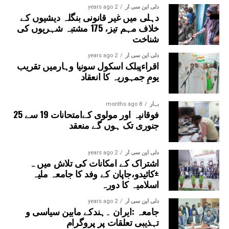
سیکٹر-38A بوٹینیکل گارڈن، سیکٹر-44، نوئیڈا آفس، سیکٹر-96،
دلی این سی آر
2 years ago
دہلی میں غیر قانونی بنگلہ دیشیوں کے
سیکٹر-97، سیکٹر-105، سیکٹر-108، سیکٹر-93، اور پنچشیل
خلاف مہم تیز، 175 مشتبہ شہریوں کی
بوائز انٹر کالج شامل ہوں گے۔
شناخت
دلی این سی آر
2 years ago
اقراءپبلک اسکول سونیا وہارمیں تقریب
یومِ جمہوریہ کا انعقاد
بہار
8 months ago
فوقانیہ اور مولوی کےامتحانات 19 سے 25
جنوری تک ہوں گے منعقد
دلی این سی آر
2 years ago
اشتراک کے امکانات کی تلاش میں ہ
±کائیدو،جاپان کے وفد کا جامعہ ملیہ
اسلامیہ کا دورہ
دلی این سی آر
2 years ago
جامعہ :ایران ۔ہندکے مابین سیاسی و
تہذیبی تعلقات پر پروگرام