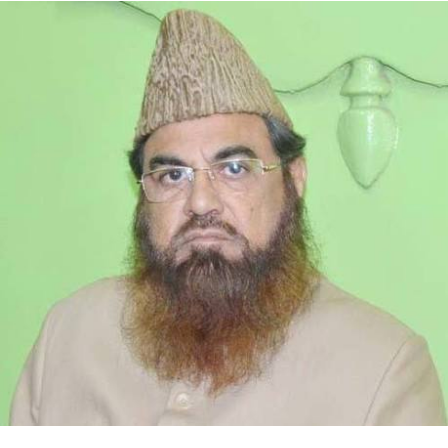
کئی اہم شخصیات ملوث ہیں۔ کارروائی کی گئی تو حکومت
گر بھی سکتی ہے۔واضح رہے کہ 13 جون کو شری رام جنم
بھومی تیرتھ کھیتر ٹرسٹ کی درخواست پر یوپی
حکومت نے رام مندر کی پیشکش چوری کے معاملے کی
تحقیقات کے لیے تین رکنی ایس آئی ٹی تشکیل دی
تھی۔ ٹیم کو تحقیقات کے دوران ڈیجیٹل شواہد
اکٹھے کرنے میں ایک اہم چیلنج کا سامنا ہے۔
ذرائع کے مطابق مندر کے احاطے کی سی سی ٹی وی فوٹیج
صرف 45 دن کی ویڈیو محفوظ کر سکتی ہے جس کے بعد
ریکارڈنگ خود بخود ڈیلیٹ ہو جاتی ہے۔ نتیجتاً، تفتیشی ٹیم
پچھلے مہینوں یا اس سے زیادہ کی ویڈیوز دیکھنے سے قاصر
ہے۔ اس سے یہ تعین کرنا مشکل ہو جاتا ہے کہ مبینہ غبن کب
شروع ہوا اور یہ کب تک جاری رہا۔
RELATED TOPICS:
UP NEX
ماری صدا ٹرسٹ کے زیر اہتمام آل انڈیا مشاعرہ ’جشن