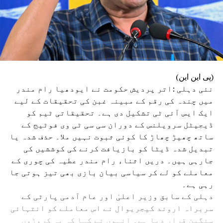
(پی این این)
نئی دہلی :اتر پردیش حکومت نے ایودھیا رام مندر
میں چندہ کی رقم کے مبینہ غبن کی تحقیقات کے لیے
ایک ایس آئی ٹی تشکیل دی ہے۔ تحقیقاتی ٹیم کو
ڈیجیٹل سرویلنس کے دوران سی سی ٹی وی فوٹیج کے
ساتھ چھیڑ چھاڑ کا کوئی ثبوت نہیں ملا۔ حذف شدہ یا
تبدیل شدہ ڈیٹا کو بازیافت کرنے کی کوششیں کی
جارہی ہیں۔ دریں اثناء رام مندر عطیہ کی چوری کے
معاملے کو لے کر سیاسی بیان بازی بھی تیز ہوتی جا
رہی ہے۔
دہلی کے سابق وزیر اعلیٰ اور عام آدمی پارٹی کے
سربراہ اروند کیجریوال نے اس معاملے کو انتہائی
سنگین قرار دیا ہے۔ انہوں نے کہا کہ یہ کروڑوں