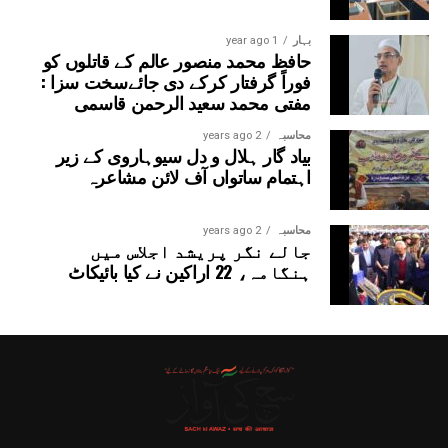
بہار
1 year ago
حافظ محمد منصور عالم کے قاتلوں کو
فوراً گرفتار کرکے دی جائےسخت سزا :
مفتی محمد سعید الرحمن قاسمی
محاسبہ
2 years ago
بیاد گار ہلال و دل سیوہاروی کے زیر
اہتمام ساتواں آف لائن مشاعرہ
محاسبہ
2 years ago
جالے نگر پریشد اجلاس میں
ہنگامہ، 22 اراکین نے کیا بائیکاٹ