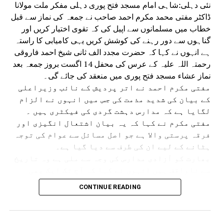
نئی دہلی:شاہی امام مسجد فتح پوری دہلی مفکر ملت مولانا
ندوستان‘کاانعقاد
ڈاکٹر مفتی محمد مکرم احمد صاحب نے جمعہ کی نماز سے قبل
DON'T MISS
خطاب میں مسلمانوں سے اپیل کی کہ تقوی اختیار کریں اور
یوگا ہندوستانی ثقافت کا ایک انمول ورثہ:ریکھا
گناہوں سے دور رہنے کی کوشش کریں یہی کامیابی کا راستہ
ہے انہوں نے کہا کہ حضرت مجدد الف ثانی شیخ احمد فاروقی
رحمتہ اللہ علیہ کے عرس کی محفل 14 اگست بروز جمعہ بعد
نماز عشاء مسجد فتح پوری میں منعقد کی جائے گی۔
مفتی مکرم احمد نے اتر پردیش کے نائب وزیراعلی
کے بیان کی شدید مذمت کی جس میں انہوں نے الزام
لگایا ہے کہ مدارس دہشت گردی کی فیکٹری ہیں ۔
مفتی مکرم نے کہا کہ یہ بیان اشتعال انگیزی اور
فرقہ پرستی والا ہے جو اصل مسائل سے عوام کی توجہ
ہٹانے کے لیے ان کی طرف سے دیا گیا ہے۔
بھارت کو آزادی مدارس کی وجہ سے ملی ہے وہ تاریخ
سے ناواقف ہیں انہوں نے کہا کہ آج تک ایک بھی
مدرسہ میں دہشت گردی کا ثبوت نہیں ملا ہے بہت عرصے
CONTINUE READING
سے مدارس پر یہ الزام لگایا جاتا رہا ہے جس کا
مقصد سیاسی فائدہ حاصل کرنا ہے اس کے علاوہ کچھ
اور نہیں۔ مفتی مکرم نے آسام کے سیلاب زدگان کے