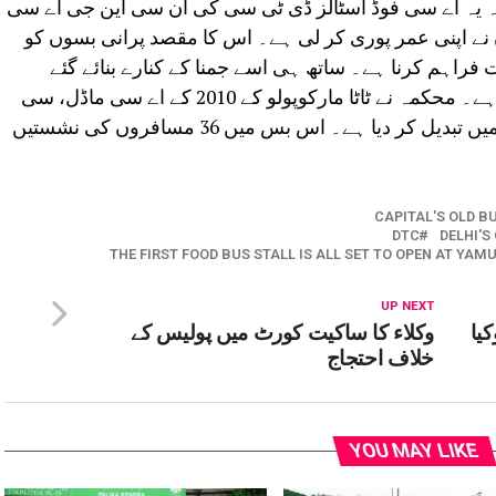
کہ یہ اے سی فوڈ اسٹالز ڈی ٹی سی کی ان سی این جی اے سی
 نے اپنی عمر پوری کر لی ہے۔ اس کا مقصد پرانی بسوں کو
ات فراہم کرنا ہے۔ ساتھ ہی اسے جمنا کے کنارے بنائے گئے
پارکوں میں پارک کرنے کا منصوبہ بنایا گیا ہے۔ محکمہ نے ٹاٹا مارکوپولو کے 2010 کے اے سی ماڈل، سی
این جی لو فلور بسوں کو فوڈ بس اسٹالز میں تبدیل کر دیا ہے۔ اس بس میں 36 مسافروں کی نشستیں
CAPITAL'S OLD B
DTC
DELHI'S
THE FIRST FOOD BUS STALL IS ALL SET TO OPEN AT YA
UP NEXT
کوکیا
وکلاء کا ساکیت کورٹ میں پولیس کے
خلاف احتجاج
YOU MAY LIKE