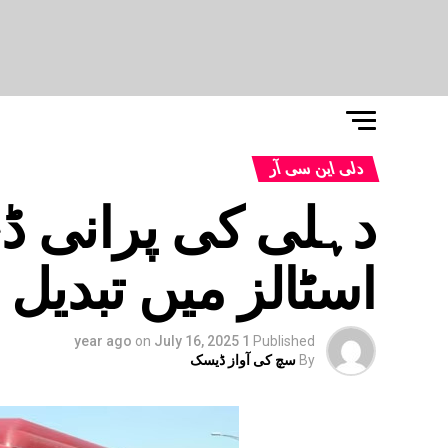
دلی این سی آر
دہلی کی پرانی ڈ
اسٹالز میں تبدیل
on
July 16, 2025
1 year ago
Published
By
سچ کی آواز ڈیسک