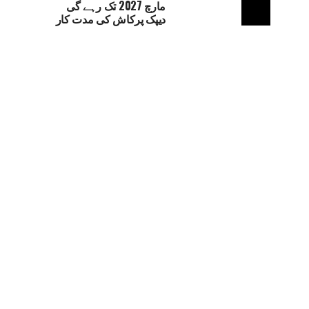
مارچ 2027 تک رہے گی
دیپک پرکاش کی مدت کار