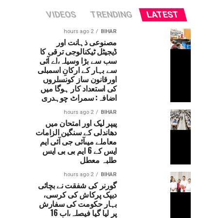
VIDEOS
TRENDING
LATEST
2 hours ago
BIHAR
مصنوعی ذہانت اور
ڈیجیٹل ٹیکنالوجی ترقی کا
سب سے بڑا وسیلہ،اے آئی
سے بہار کے ارکانِ اسمبلی
اورقانون ساز کونسلروں
کی استعداد کار ہوگا میں
اضافہ: سمراٹ چوہدری
2 hours ago
BIHAR
پیپر لیک اور امتحان میں
دھاندلی کے سنگین الزامات
معاملے میںآئی جی آئی ایم
ایس کے 6 ایم بی بی ایس
طلبہ معطل
2 hours ago
BIHAR
گورنر کی شفقت نے بچائی
دیپک پرکاش کی کرسی،
بہار حکومت کی سفارش
پر لیا گیا فیصلہ،اب 16