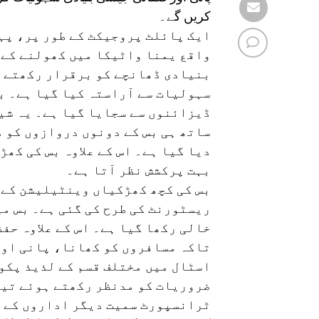
کریں گے۔
ایک پائلٹ پروجیکٹ کے طور پر، پہل
واقع یمنا واٹیکا میں کھولنے کے ل
بنیادی ڈھانچے کو برقرار رکھتے ہ
سہولیات سے آراستہ کیا گیا ہے۔ ب
ڈیزائنوں سے سجایا گیا ہے۔ یہ شیڈ
ساتھ ہی بس کے دونوں دروازوں کو د
دیا گیا ہے۔ اس کے علاوہ بس کی کھ
بہت پرکشش نظر آتا ہے۔
بس کی کچھ کھڑکیاں وینٹیلیشن کے 
ریسٹورنٹ کی طرح کی گئی ہے۔ بس می
خالی رکھا گیا ہے۔ اس کے علاوہ حف
تاکہ مسافروں کو کھانا، پانی اور 
اسٹال میں مختلف قسم کے لذیذ پکو
ضروریات کو مدنظر رکھتے ہوئے تیا
ٹرانسپورٹ سمیت دیگر اداروں کے ت