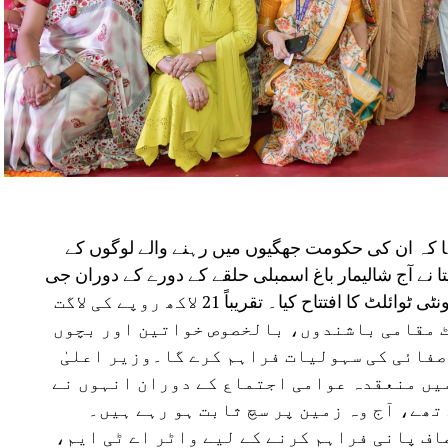
کہا کہ ان کی حکومت جھگیوں میں رہنے والے لوگوں کے
تا نے آج شالیمار باغ اسمبلی حلقے کے دورے کے دوران جی
پی سیوا بستی، پیتم پورا میں نو تعمیر شدہ کمیونٹی ٹوائلٹ کا افتتاح کیا۔ تقریباً 21 لاکھ روپے کی لاگت
ٹ مقامی باشندوں، بالخصوص خواتین اور بچوں
صفائی کی سہولیات فراہم کرے گا۔وزیر اعلیٰ
میں منعقدہ عوامی اجتماع کے دوران انہوں نے
ھے، آج وہ زمین پر سچ ثابت ہو رہے ہیں۔
صاف پانی فراہم کرنے کے لیے واٹر اے ٹی ایم،