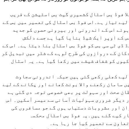
ا فوڈ بس اسٹال کشمیری گیٹ بس اسٹیشن کے قریب
یے تیار ہے۔اس فوڈ بس اسٹال کی تعمیر میں بس کے
وئے اس کے اندرونی اور بیرونی حصوں کو جدید
س کے اوپر ایک شیڈ بنایا گیا ہے جسے دلکش
 ڈی ٹی سی بس کو فوڈ بس اسٹال بنا دیتا ہے۔ اس کے
کان کے دروازوں کی طرح لوہے کے شٹر میں تبدیل کر
ڑکیوں کو شفاف شیشے میں رکھا گیا ہے۔ یہ اسٹال
لیے کھلی رکھی گئی ہیں جبکہ اندرونی سجاوٹ
ں سامان رکھنے والا بونٹ کھانے اور پکانے کے لیے
ظان صحت اور سہولت پر بھی خصوصی توجہ دی گئی ہے
دیگر ضروری سہولیات آسانی سے میسر آسکیں۔ اس
ان اور مشروبات دستیاب ہوں گے جو مسافروں کی
ر کیے گئے ہیں۔یہ فوڈ بس اسٹال محکمہ
عاون سے تعمیر کیا جا رہا ہے۔