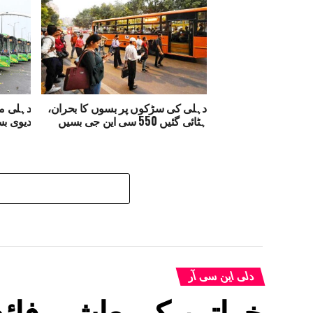
دہلی کی سڑکوں پر بسوں کا بحران،
ہٹائی گئیں 550 سی این جی بسیں
دیوی ب
دلی این سی آر
خواتین کومعاشی فائدہ