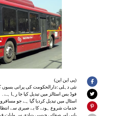
(پی این این)
نئی دہلی :دارالحکومت کی پرانی بسوں 
فوڈ بس اسٹالز میں تبدیل کیا جا رہا ہے
اسٹال میں تبدیل کردیا گیا ہے جو مساف
خدمات شروع ہونے کا بے صبری سے انتظا
پانی اور صفائی جیسی بنیادی سہولیات فر