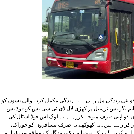
کو نئی زندگی مل رہی ہے۔ زندگی مکمل کرنے والی بسوں کو
۔ اتم نگر بس ٹرمینل پر کھڑی لال ڈی ٹی سی بس کو فوڈ بس
روں کو اپنی طرف متوجہ کررہا ہے۔ لوگ اس فوڈ اسٹال کی
ر کر رہے ہیں۔یہ کھوکھے نہ صرف مسافروں کو خوراک،
اہم کریں گے بلکہ نوجوانوں کو روزگار کے مواقع بھی فراہم