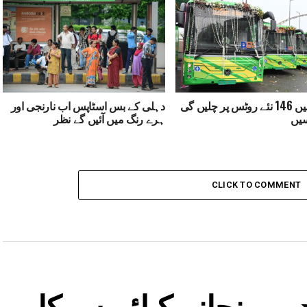
دہلی میں 146 نئے روٹس پر چلیں گی
دہلی کے بس اسٹاپس اب نارنجی اور
سیں
ہرے رنگ میں آئیں گے نظر
CLICK TO COMMENT
 پہنچانے کیلئے سرکار