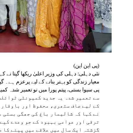
(پی این این)
نئی دہلی: دہلی کی وزیر اعلیٰ ریکھا گپتا نے 
معیار زندگی کو بہتر بنانے کے لیے پرعزم ہے۔ گپ
سے تعمیر شدہ یہ جدید کمیونٹی ٹوائل
کے لیے صاف ستھری، محفوظ اور باوقار 
نے کہا کہ شالیمار باغ کی جھگی بستی 
ترقی اور عوامی بہبود کے جو وعدے کیے ت
گزشتہ ایک سال میں علاقے میں پینے کا 