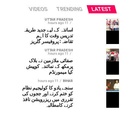
VIDEOS
TRENDING
LATEST
UTTAR PRADESH
11 hours ago
اساتذہ کے لیے جدید طریقہ
تدریس وقت کا اہم
تقاضہ: پروفیسر گلریز
UTTAR PRADESH
11 hours ago
صفائی ملازمین نے بلاک
پرمکھ کے نمائندہ کوپیش
کیا میمورنڈم
11 hours ago
BIHAR
سنجے یادو کا کولیجیم نظام
کو ختم کرنے اور ججوں کی
تقرری میں ریزرویشن نافذ
کرنے کامطالبہ