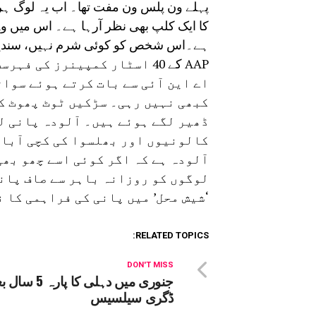
پہلے ون پلس ون مفت تھا۔ اب یہ لوگ ہر گ
کا ایک کلپ بھی نظر آرہا ہے۔ اس میں وہ
ہے۔اس شخص کو کوئی شرم نہیں، سندیپ ڈ
AAP کے 40 اسٹار کمپینرز کی
اے این آئی سے بات کرتے ہوئے سوات
کبھی نہیں رہی۔ سڑکیں ٹوٹ پھوٹ کا
ڈھیر لگے ہوئے ہیں۔ آلودہ پانی ل
کالونیوں اور بھلسوا کی کچی آباد
آلودہ ہے کہ اگر کوئی اسے چھو بھی
لوگوں کو روزانہ باہر سے صاف پانی
‘شیش محل’ میں پانی کی فراہمی کا 
RELATED TOPICS:
DON'T MISS
ڈگری سیلسیس