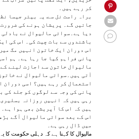
کر رہے ہیں۔
براہ راست نل سے. یہ بیئر جیسا نظ
جائیں گے۔ پریشان ہونے کی ضرورت ن
دیا ہے۔سواتی مالیوال نے بادلی اس
باشندوں سے بات چیت کی۔ اس کی ایک
اس دوران ایک خاتون انہیں مگ میں 
پانی فراہم کیا جا رہا ہے۔ ہم اسی
مالیوال خاتون سے اجازت لینے کے ب
آتی ہیں۔سواتی مالیوال نے خاتون س
استعمال کر رہے ہیں؟ اسی دوران ا
پانی کی وجہ سے لوگوں کو جلد کی ب
رہی ہیں کہ انہیں روزانہ بسلیری 
ہیں کہ اس کا آپریشن بھی ہوا ہے۔ 
اس کے بعد سواتی مالیوال آگے بڑھت
میں ڈال رہی ہے۔
مالیوال کا کہنا ہے کہ دہلی حکومت کا یہ 