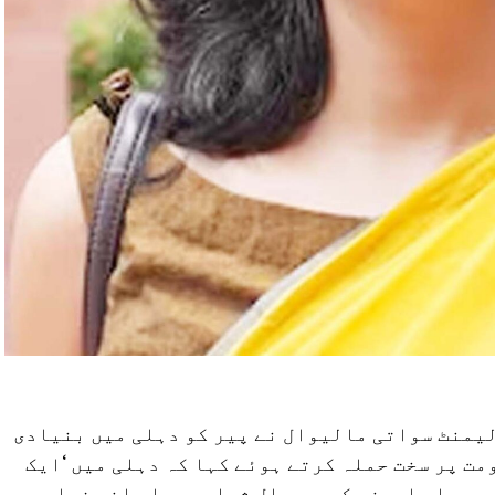
لیمنٹ سواتی مالیوال نے پیر کو دہلی میں بنیادی
مت پر سخت حملہ کرتے ہوئے کہا کہ دہلی میں ‘ایک
بعد، اب اروند کیجریوال شراب جیسا پانی فراہم