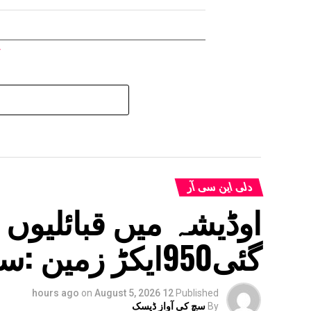
دلی این سی آر
اوڈیشہ میں قبائلیوں
گئی950ایکڑ زمین :سنجے سنگھ
on
August 5, 2026
12 hours ago
Published
By
سچ کی آواز ڈیسک