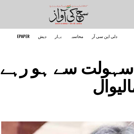
دلی این سی آر
محاسبہ
بہار
دیش
EPAPER
ی سہولت سے ہو رہے
لیوال