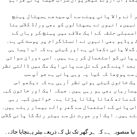
ر آنے والا پانی پینے سے آپ سیدھے ہسپتال پہنچ
ہیں، انہوں نے ہسپتالوں کو بھی ورلڈ کلاس بنا
مبلی حلقہ کے ایک علاقے میں پہنچ کر وہاں کے
 ویڈیو بھی انہوں نے انسٹاگرام پر پوسٹ کی ہے۔
گدلا پانی دکھاتی ہے اور کہتی ہے کہ اب ایسا ہی
 پانی کو استعمال کر رہے ہیں۔ اسی دوران سواتی
عد اپنے گھر کے نل سے پانی ایک مگ میں ڈالتی نظر
ے پوچھا کہ کیا یہ وہی پانی ہے جو آپ سب
یک خاتون کہتی ہوئی نظر آرہی ہے کہ دیکھو اس
یماریاں بھی ہو رہی ہیں۔ جبکہ ایک اور خاتون کہہ
کے ساتھ کھانا پکانا پڑتا ہے۔ خواتین کہہ رہی
اس پانی کے استعمال سے گھر والے بیمار رہتے ہیں۔
ے ہیں۔ ایک اور عورت نل سے بیئر رنگ کا پانی گلاس
نیا منصوبہ ہے کہ ہر گھر تک نل کے ذریعے بیئر پہنچایا جائے۔