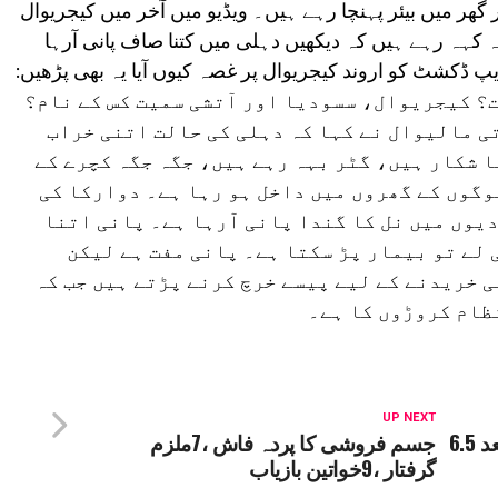
ھر میں بیئر پہنچا رہے ہیں۔ ویڈیو میں آخر میں کیجریوال
 کہہ رہے ہیں کہ دیکھیں دہلی میں کتنا صاف پانی آرہا
کشٹ کو اروند کیجریوال پر غصہ کیوں آیا یہ بھی پڑھیں:
 فہرست؟ کیجریوال، سسودیا اور آتشی سمیت کس کے نام؟
ی مالیوال نے کہا کہ دہلی کی حالت اتنی خراب
 شکار ہیں، گٹر بہہ رہے ہیں، جگہ جگہ کچرے کے
وگوں کے گھروں میں داخل ہو رہا ہے۔ دوارکا کی
یوں میں نل کا گندا پانی آرہا ہے۔ پانی اتنا
 لے تو بیمار پڑ سکتا ہے۔ پانی مفت ہے لیکن
 خریدنے کے لیے پیسے خرچ کرنے پڑتے ہیں جب کہ
نظام کروڑوں کا ہے۔
UP NEXT
جنوری میں دہلی کا پارہ 5 سال بعد 6.5
جسم فروشی کا پردہ فاش ،7ملزم
گرفتار ،9خواتین بازیاب