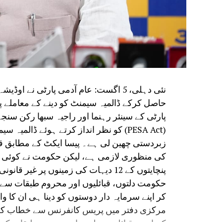
حاصل کرکے ڈالمیہ سیمنٹ کو دینے کے معاملے پ
پارٹی کے سینئر رہنما اور راجیہ سبھا رکن سن
زبردستی چھین لی ہے۔ پیسا ایکٹ کے مطابق قب
کی منظوری لازمی ہے، لیکن حکومت نے کوئی منظ
پنچایتوں کے 12 دیہات کی زمینوں پر غی
حکومت دلتوں، قبائلیوں اور محروم طبقات سے 
کر اپنے سرمایہ دار دوستوں کو دینا ہی ان کا 
مرکزی دفتر میں پریس کانفرنس سے خطاب کرت