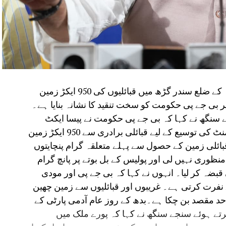
نئی دہلی، 5 اگست: عام آدمی پارٹی نے اوڈیشہ کے ضلع سندر گڑھ میں قبائلیوں کی 950 ایکڑ زمین
ر بی جے پی حکومت کو سخت تنقید کا نشانہ بنایا ہے۔
جے سنگھ نے کہا کہ بی جے پی حکومت نے پیسا ایکٹ
(PESA Act) کو نظر انداز کرتے ہوئے ڈالمیہ سیمنٹ کی توسیع کے لیے قبائلی برادری سے 950 ایکڑ زمین
ائلی زمین کے حصول سے پہلے متعلقہ گرام پنچایتوں
وری نہیں لی اور پولیس کے بل بوتے پر پانچ گرام
ر قانونی قبضہ کر لیا۔ انہوں نے کہا کہ بی جے پی اور مودی
نفرت کرتی ہے۔ غریبوں اور قبائلیوں سے زمین چھین
واحد مقصد بن چکا ہے۔بدھ کے روز عام آدمی پارٹی کے
ے ہوئے سنجے سنگھ نے کہا کہ پورے ملک میں