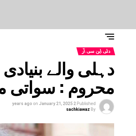
دلی این سی آر
دہلی والے بنیاد
محروم : سواتی ما
on
January 21, 2025
2 years ago
Published
sachkiawaz
By