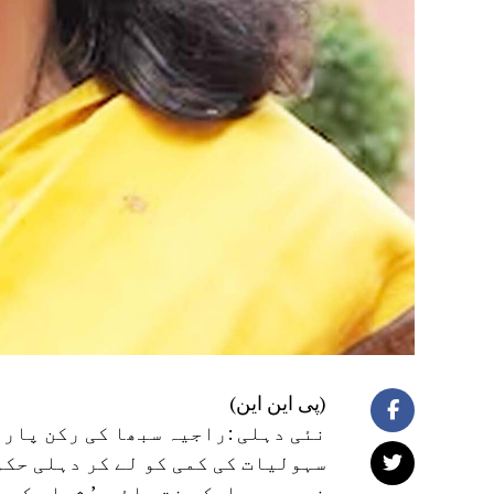
(پی این این)
نئی دہلی :راجیہ سبھا کی رکن پار
سہولیات کی کمی کو لے کر دہلی حکو
خریدیں، ایک مفت پائیں’ شراب کے 