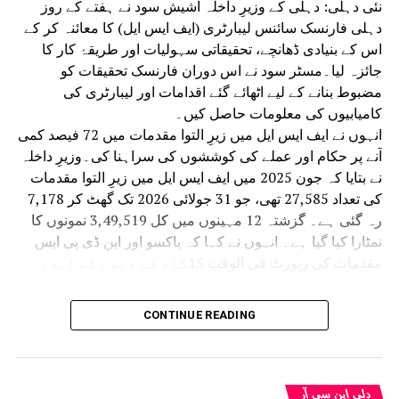
نئی دہلی: دہلی کے وزیرِ داخلہ اشیش سود نے ہفتے کے روز
دہلی فارنسک سائنس لیبارٹری (ایف ایس ایل) کا معائنہ کر کے
اس کے بنیادی ڈھانچے، تحقیقاتی سہولیات اور طریقۂ کار کا
جائزہ لیا۔مسٹر سود نے اس دوران فارنسک تحقیقات کو
مضبوط بنانے کے لیے اٹھائے گئے اقدامات اور لیبارٹری کی
کامیابیوں کی معلومات حاصل کیں۔
انہوں نے ایف ایس ایل میں زیرِ التوا مقدمات میں 72 فیصد کمی
آنے پر حکام اور عملے کی کوششوں کی سراہنا کی۔وزیرِ داخلہ
نے بتایا کہ جون 2025 میں ایف ایس ایل میں زیرِ التوا مقدمات
کی تعداد 27,585 تھی، جو 31 جولائی 2026 تک گھٹ کر 7,178
رہ گئی ہے۔ گزشتہ 12 مہینوں میں کل 3,49,519 نمونوں کا
نمٹارا کیا گیا ہے۔ انہوں نے کہا کہ پاکسو اور این ڈی پی ایس
مقدمات کی رپورٹ فی الوقت 15کام کے دنوں کے اندر
دستیاب کرائی جا رہی ہے۔
نومبر 2025 سے لیبارٹری میں ہر مہینے 3,000 سے زائد
CONTINUE READING
مقدمات کی جانچ کی صلاحیت حاصل کی جا رہی ہے۔
انہوں نے کہا کہ وزیر اعظم نریندر مودی اور وزیرِ
داخلہ امت شاہ کی رہنمائی میں ایف ایس ایل کو
سائنسی اور انسانی وسائل کے سطح پر مسلسل جدید
دلی این سی آر