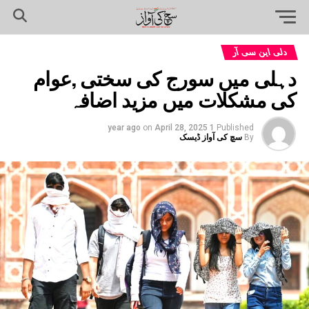
دلی این سی آر
دہلی میں سورج کی سختی ,عوام
کی مشکلات میں مزید اضافہ
on
April 28, 2025
1 year ago
Published
By
سچ کی آواز ڈیسک