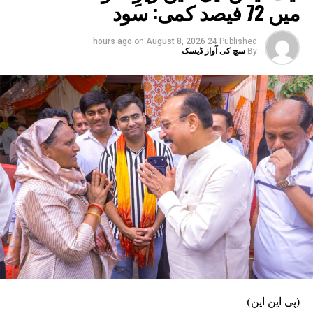
جامعہ طبیہ دیوبند
میں 72 فیصد کمی: سود
on
August 8, 2026
24 hours ago
Published
By
سچ کی آواز ڈیسک
(پی این این)