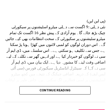
میں کام، عملے کے لیے نقل و حمل، سکیورٹی و کھانے
کا انتظام، اسٹاف روٹیشن اور مختلف ڈویژنوں کے
درمیان بہتر تعامل جیسے اقدامات اٹھائے ہیں۔
(پی این این)
انہوں نے کہا کہ سائنسی تحقیقات موثر فوجداری
نئی دہلی :9 اگست سے دہلی میٹرو اسٹیشنوں پر سیکورٹی
نظامِ انصاف کی ریڑھ کی ہڈی ہے۔ وقت پر کی جانے
چیک بڑھ جائے گا۔ یوم آزادی کے پیش نظر 16 اگست تک تمام
والی فارنسک تحقیقات سے مقدمات میں ہونے والی
میٹرو سٹیشنوں پر سکیورٹی کے سخت انتظامات بھی کیے جائیں
تاخیر کو کم کرنے کے ساتھ ساتھ شہریوں کو جلد
گے۔ اس دوران لوگوں کو لمبی لائنوں میں کھڑا ہونا پڑ سکتا
انصاف دلانے میں بھی مدد ملتی ہے۔
ہے جس سے تکلیف ہو سکتی ہے۔ اس سلسلے میں، ڈی ایم آر
سی نے لوگوں کو خبردار کیا ہے اور انہیں گھر سے نکلنے کے لیے
اضافی وقت لینے کا مشورہ دیا ہے۔ایک بیان میں، ڈی ایم آر
سی نے کہا کہ سینٹرل انڈسٹریل سیکیورٹی فورس (سی آئی
ایس ایف) کے ذریعہ اضافی چیکنگ کے نتیجے میں کچھ میٹرو
اسٹیشنوں پر لمبی قطاریں لگ سکتی ہیں، خاص طور پر اوقات
کے دوران۔ مسافروں کو مشورہ دیا جاتا ہے کہ وہ اس کے
CONTINUE READING
مطابق اپنے سفر کی منصوبہ بندی کریں اور اس مدت کے دوران
اضافی سفر کا وقت دیں۔
سوشل میڈیا پلیٹ فارم X پر اس معلومات کا اشتراک
کرتے ہوئے، DMRC نے کہا، “15 اگست 2026 کو یوم آزادی