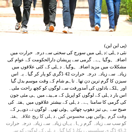
(پی این این)
نئی دہلی :دہلی میں سورج کی سختی سے درجہ حرارت میں
اضافہ ہوگیا ہے۔ گرمی سے پریشان دارالحکومت کے عوام کی
مشکلات میں مزید اضافہ ہوگیا۔ دہلی کے کئی علاقوں میں
زیادہ سے زیادہ درجہ حرارت 42 ڈگری کو پار کر گیا۔ یہ اس
سیزن کا گرم ترین دن تھا۔ تاہم شام کے وقت موسم بدل گیا
اور ہلکے بادلوں کی آمدورفت سے لوگوں کو کچھ راحت ملی۔
اس بار دہلی کے لوگوں کو اپریل کے مہینے میں ہی مئی جون
کی گرمی کا سامنا ہے۔ دہلی کے بیشتر علاقوں میں ہفتہ کی
صبح سے ہی تیز دھوپ چھائی ہوئی تھی۔ لوگوں نے دوپہر کے
وقت گرم ہوائیں بھی محسوس کیں۔دہلی کا ریج علاقہ ہفتہ
کو سب سے زیادہ گرم رہا۔ یہاں زیادہ سے زیادہ درجہ حرارت
43.2 ڈگری سیلسیس ریکارڈ کیا گیا۔ دہلی کے لوگوں کو سہ