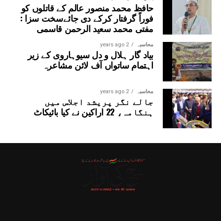
حافظ محمد منصور عالم کے قاتلوں کو
فوراً گرفتار کرکے دی جائےسخت سزا :
مفتی محمد سعید الرحمن قاسمی
محاسبہ
2 years ago
بیاد گار ہلال و دل سیوہاروی کے زیر
اہتمام ساتواں آف لائن مشاعرہ
محاسبہ
2 years ago
جالے نگر پریشد اجلاس میں
ہنگامہ، 22 اراکین نے کیا بائیکاٹ