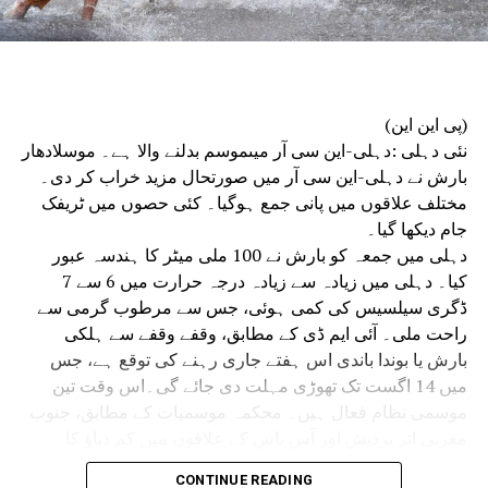
سینئر پولیس افسران نے شرکت کی۔
دہلی پولیس ہیڈکوارٹر میں منعقدہ میٹنگ میں مرکزی انٹیلی
جنس اور نافذ کرنے والے اداروں کے سینئر افسران نے بھی
شرکت کی۔حکام نے بتایا کہ میٹنگ میں قانون نافذ کرنے والے
اداروں کے درمیان بہتر ہم آہنگی کے ذریعے یوم آزادی کی
(پی این این)
تقریبات کو ہموار اور واقعات سے پاک کرنے کو یقینی بنانے پر
نئی دہلی :دہلی-این سی آر میںموسم بدلنے والا ہے۔ موسلادھار
زور دیا گیا۔
بارش نے دہلی-این سی آر میں صورتحال مزید خراب کر دی۔
مختلف علاقوں میں پانی جمع ہوگیا۔ کئی حصوں میں ٹریفک
جام دیکھا گیا۔
دہلی میں جمعہ کو بارش نے 100 ملی میٹر کا ہندسہ عبور
کیا۔ دہلی میں زیادہ سے زیادہ درجہ حرارت میں 6 سے 7
ڈگری سیلسیس کی کمی ہوئی، جس سے مرطوب گرمی سے
راحت ملی۔ آئی ایم ڈی کے مطابق، وقفے وقفے سے ہلکی
بارش یا بوندا باندی اس ہفتے جاری رہنے کی توقع ہے، جس
میں 14 اگست تک تھوڑی مہلت دی جائے گی۔اس وقت تین
موسمی نظام فعال ہیں۔ محکمہ موسمیات کے مطابق، جنوب
مغربی اتر پردیش اور آس پاس کے علاقوں میں کم دباؤ کا
علاقہ کمزور ہوگیا ہے، لیکن اس سے منسلک سائیکلونک
CONTINUE READING