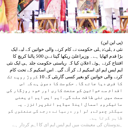
(پی این این)
نئی دہلی:دہلی حکومت نے کام کرنے والی خواتین کے لیے ایک
بڑا قدم اٹھایا ہے۔ وزیراعلیٰ ریکھا گپتا نےن 500 پالنا کریچ کا
افتتاح کرتے ہوئے اعلان کیا کہ ریاستی حکومت جلد ہی ایک نئی
ایم ایس ایم ای اسکیم لے کر آئے گی۔ اس اسکیم کے تحت کام
کرنے والی خواتین کو بغیر کسی گارنٹی کے 10 کروڑ روپے تک
کا قرض دیا جائے گا۔ حکومت کا دعویٰ ہے کہ اس
اقدام سے خواتین کو صنعت کاری اور خود روزگار کی
سمت میں نئی طاقت ملے گی۔ایم ایس ایم ای یعنی
مائیکرو، اسمال اینڈ میڈیم انٹرپرائزز۔ یہ
سیکٹر چھوٹے، لو اور درمیانے درجے کی صنعتوں کو
ظاہر کرتا ہے۔
ہندوستان کی معیشت میں ایم ایس ایم ای کا اہم کردار ہے