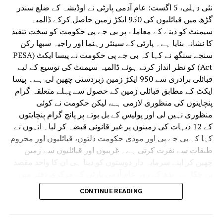
نئی دہلی، 5 اگست: عام آدمی پارٹی نے اوڈیشہ کے ضلع سندر
گڑھ میں قبائلیوں کی 950 ایکڑ زمین حاصل کرکے ڈالمیہ
سیمنٹ کو دینے کے معاملے پر بی جے پی حکومت کو سخت تنقید
کا نشانہ بنایا ہے۔ پارٹی کے سینئر رہنما اور راجیہ سبھا رکن
سنجے سنگھ نے کہا کہ بی جے پی حکومت نے پیسا ایکٹ (PESA
Act) کو نظر انداز کرتے ہوئے ڈالمیہ سیمنٹ کی توسیع کے لیے
قبائلی برادری سے 950 ایکڑ زمین زبردستی چھین لی ہے۔ پیسا
ایکٹ کے مطابق قبائلی زمین کے حصول سے پہلے متعلقہ گرام
پنچایتوں کی منظوری لازمی ہے، لیکن حکومت نے کوئی
منظوری نہیں لی اور پولیس کے بل بوتے پر پانچ گرام پنچایتوں
کے 12 دیہات کی زمینوں پر غیر قانونی قبضہ کر لیا۔ انہوں نے
کہا کہ بی جے پی اور مودی حکومت دلتوں، قبائلیوں اور محروم
طبقات سے نفرت کرتی ہے۔ غریبوں اور قبائلیوں سے زمین
چھین کر اپنے سرمایہ دار دوستوں کو دینا ہی ان کا واحد مقصد
بن چکا ہے۔بدھ کے روز عام آدمی پارٹی کے مرکزی دفتر میں
پریس کانفرنس سے خطاب کرتے ہوئے سنجے سنگھ نے کہا کہ
CONTINUE READING
پورے ملک میں کسانوں، قبائلیوں، دلتوں اور محروم طبقات کی
زمینیں مناسب معاوضے کے بغیر زبردستی حاصل کرنا اور
پولیس کے ذریعے انہیں بے دخل کرنا بی جے پی اور مودی