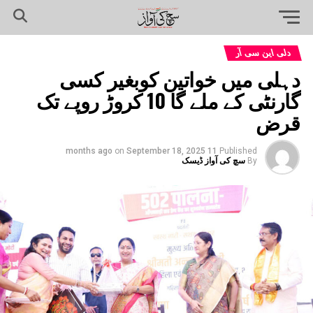
دلی این سی آر
دہلی میں خواتین کوبغیر کسی
گارنٹی کے ملے گا 10 کروڑ روپے تک
قرض
on
September 18, 2025
11 months ago
Published
By
سچ کی آواز ڈیسک