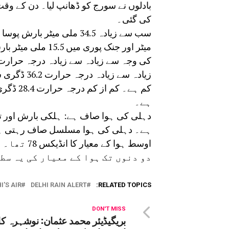
بادلوں نے سورج کو ڈھانپ لیا۔ دن کے وق
کی گئی۔
میٹر اور جنک پوری
کی وجہ سے زیادہ سے زیادہ درجہ حرارت 
ہے۔
دہلی کی ہوا صاف ہے: ہلکی بارش اور تیز 
ہے۔ دہلی کی ہوا مسلسل صاف رہتی ہے۔
اوسط ہوا ک
دو دنوں تک ہوا کے معیار کی یہ سط
I'S AIR
DELHI RAIN ALERT
RELATED TOPICS:
DON'T MISS
بریگیڈیئر محمد عثمان: نوشہرہ کا