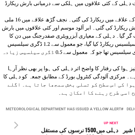
ت دہلی کے کئی علاقوں میں ہلکی سے درمیانی بارش ریکارڈ
سب سے زیادہ 34.5 ملی میٹر بارش پوسا کے علاقے میں ریکارڈ کی گئی۔ نجف گڑھ علاقے میں 16 ملی
 میں 15.5 ملی میٹر بارش ریکارڈ کی گئی۔ ابر آلود موسم اور کئی علاقوں میں بارش
گر گیا۔ دہلی کے معیاری آبزرویٹری صفدرجنگ میں دن کا
زیادہ سے زیادہ درجہ حرارت 36.2 ڈگری سیلسیس ریکارڈ کیا گیا، جو معمول سے 1.2 ڈگری سیلسیس
کم ہے۔ کم از کم درجہ حرارت 28.4 ڈگری سیلسیس تھا جو کہ معمول سے 0.5 ڈگری سیلسیس زیادہ
ہوا کی رفتار کا واضح اثر دہلی کی ہوا پر بھی نظر آرہا
 مرکزی آلودگی کنٹرول بورڈ کے مطابق جمعہ کو دہلی کا
ے معیار کا انڈیکس 78 تھا۔ ہوا کی اس سطح کو تسلی بخش سمجھا جاتا ہے۔ اگلے
ح اسی طرح رہنے کا امکان ہے۔
METEOROLOGICAL DEPARTMENT HAS ISSUED A YELLOW ALERT
DELH
UP NEXT
 شیر
دہلی میں1500 نرسوں کی مستقل