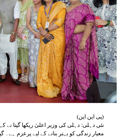
(پی این این)
نئی دہلی: دہلی کی وزیر اعلیٰ ریکھا گپتا نے 
معیار زندگی کو بہتر بنانے کے لیے پرعزم ہے۔ گپ