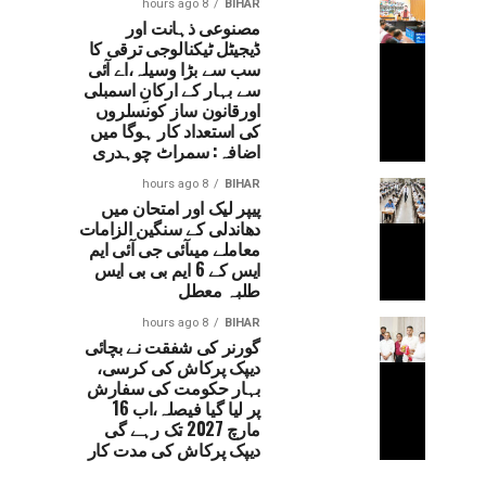
8 hours ago
BIHAR
مصنوعی ذہانت اور
ڈیجیٹل ٹیکنالوجی ترقی کا
سب سے بڑا وسیلہ،اے آئی
سے بہار کے ارکانِ اسمبلی
اورقانون ساز کونسلروں
کی استعداد کار ہوگا میں
اضافہ: سمراٹ چوہدری
8 hours ago
BIHAR
پیپر لیک اور امتحان میں
دھاندلی کے سنگین الزامات
معاملے میںآئی جی آئی ایم
ایس کے 6 ایم بی بی ایس
طلبہ معطل
8 hours ago
BIHAR
گورنر کی شفقت نے بچائی
دیپک پرکاش کی کرسی،
بہار حکومت کی سفارش
پر لیا گیا فیصلہ،اب 16
مارچ 2027 تک رہے گی
دیپک پرکاش کی مدت کار