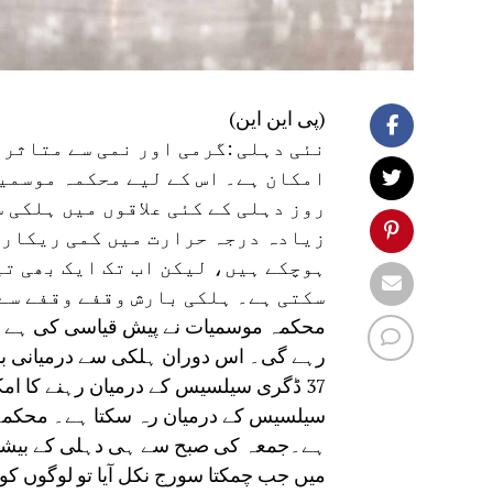
(پی این این)
نئی دہلی :گرمی اور نمی سے متاثر 
امکان ہے۔ اس کے لیے محکمہ موسمیا
روز دہلی کے کئی علاقوں میں ہلکی 
زیادہ درجہ حرارت میں کمی ریکارڈ
ہوچکے ہیں، لیکن اب تک ایک بھی تی
سکتی ہے۔ ہلکی بارش وقفے وقفے سے 
محکمہ موسمیات نے پیش قیاسی کی ہے کہ 
سیلسیس کے درمیان رہ سکتا ہے۔ محکمہ مو
ہے۔جمعہ کی صبح سے ہی دہلی کے بیشتر
میں جب چمکتا سورج نکل آیا تو لوگوں کو 