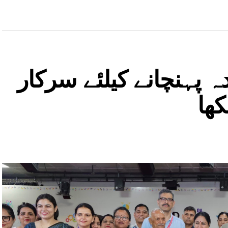
 پہنچانے کیلئے سرکار
کھا