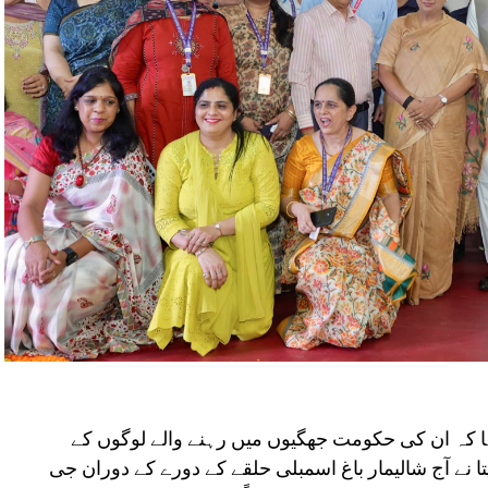
کہا کہ ان کی حکومت جھگیوں میں رہنے والے لوگوں کے
تا نے آج شالیمار باغ اسمبلی حلقے کے دورے کے دوران جی