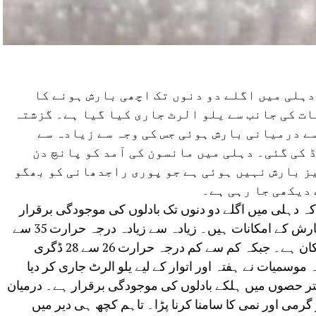
دہلی میں اگلے دو دنوں تک اچھی بارش ہونے کا
ت کی جانب سے یلو الرٹ جاری کیا گیا ہے۔ گزشتہ
سے درمیانی بارش ہوئی جس کی وجہ سے زیادہ سے
 کی گئی۔ دہلی میں مانسون کی آمد کو پانچ دن
ز بارش نہیں ہوئی ہے جو پوری راجدھانی کو بھگو
دیکھی جا رہی ہے۔
دہلی میں اگلے دو دنوں تک بادلوں کی موجودگی برقرار
رہے گی۔ اس دوران ہلکی سے درمیانی بارش کے امکانات ہیں۔ زیادہ سے زیادہ درجہ حرارت 35 سے
37 ڈگری سیلسیس کے درمیان رہنے کا امکان ہے۔ جبکہ کم سے کم درجہ حرارت 26 سے 28 ڈگری
سمیات نے ہفتہ اور اتوار کے لیے یلو الرٹ جاری کر دیا
 حصوں میں ہلکے بادلوں کی موجودگی برقرار ہے۔ درمیان
گرمی اور نمی کا سامنا کرنا پڑا۔ تاہم کچھ ہی دیر میں