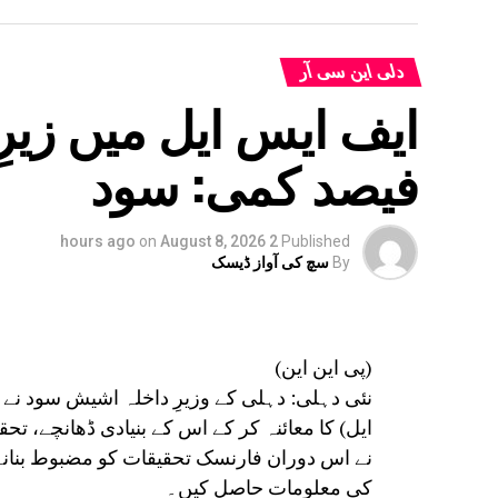
دلی این سی آر
فیصد کمی: سود
on
August 8, 2026
2 hours ago
Published
By
سچ کی آواز ڈیسک
(پی این این)
نئی دہلی: دہلی کے وزیرِ داخلہ اشیش سود نے
ایل) کا معائنہ کر کے اس کے بنیادی ڈھانچے، تح
نے اس دوران فارنسک تحقیقات کو مضبوط بنانے کے
کی معلومات حاصل کیں۔