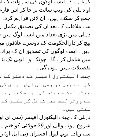
کہنا ہے کہ ایسے لوگوں کی سہولت کے لیے ا
او دہلی کی ویب سائٹ پر جا کر اس فارم کو
سے ملاقات کے بعد ان کی تصدیق مکمل ہو 
بیچ کر دارالحکومت کے دوسرے علاقوں میں 
میں شامل کرے گا۔ چونکہ وہ ابھی تک نئے 
تفصیلات نہیں ہوں گی۔
چیف الیکٹورل آفیسر کے دفتر کے مط
کراتے ہیں تو بھی بی ایل او ان کی
ووٹر لسٹ سے حذف کیا جا سکتا ہے۔ ت
سے ووٹر لسٹ میں شامل کر سکیں گے۔ د
سکتی ہیں۔