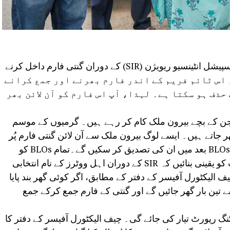
نئی دہلی:راجدھانی میں ووٹر لسٹ کی اسپیشل انٹینسیو ریویژن (SIR) کے دوران گنتی فارم داخل کرنے
 29 جولائی تک ہے۔ اس ٹائم فریم کے اندر فارم بھرنے اور جمع کرانے
ذف ہو سکتا ہے۔ لہذا، آپ اس فارم کو آن لائن بھر
جن کے بچے بیرون ملک کام کر رہے ہیں۔ گرمیوں کے موسم
ھر جاتے ہیں۔ ایسے لوگ بیرون ملک سے آن لائن گنتی فارم پُر
اور جمع کروا سکتے ہیں۔ ان کی بنیاد پر، BLOs بعد میں ان کی تصدیق کر سکیں گے۔تمام BLOs کو
ہدایات جاری کی گئی ہیں کہ وہ اس بات کو یقینی بنائیں کہ SIR کے دوران اہل ووٹرز کے نام انتخابی
یکٹورل آفیسر کے دفتر کے مطابق، اگر کوئی گھر بند پایا
سے تین بار گھر جائیں گے اور گنتی کے فارم جمع کرکے جمع
نگ رپورٹ تیار کی جائے گی۔ چیف الیکٹورل آفیسر کے دفتر کا