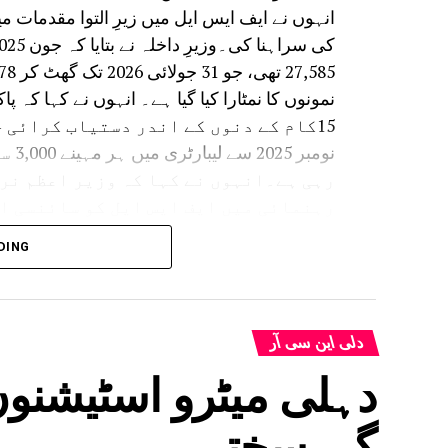
نمونوں کا نمٹارا کیا گیا ہے۔ انہوں نے کہا ک
15کام کے دنوں کے اندر دستیاب کرائی جا رہی ہے۔
نومب
رہی ہے۔انہوں نے کہا کہ وزیر اعظم نری
رہنمائی میں ایف ایس ایل کو سائنسی ا
بنایا جا رہا ہے۔
DING
پر مشن موڈ میں بھرتی کی گئی۔ اس کے علاوہ 
90 ایم ایس سی اہ
گئی ہے۔انہوں نے بتایا کہ ایف ایس ای
دلی این سی آر
سائنسی آلات، سائبر ورک اسٹیشن اور ا
دہلی پولیس کی چھ
گی سختی
فوری سائنسی امداد دستیاب کرانے کے ل