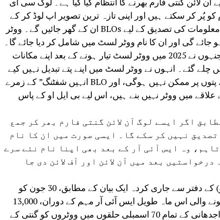
ٓن لائن گنتی فارم بھرنے کا انتظام کیا گیا ہے۔ لوگ سی ای
 پُر کر سکتے ہیں اور اپنی تازہ ترین تصویر اپ لوڈ کر کے
جمع کر سکتے ہیں۔ آن لائن فراہم کردہ معلومات کی تصدیق کے لیے BLOs ان کے گھر جائیں گے۔ ووٹر
جائے گی اور ان کا نام ووٹر لسٹ میں شامل کر دیا جائے گا۔
دہلی میں بڑی تعداد میں ایسے لوگ ہیں جنہوں نے 2025 میں ووٹر لسٹ تیار ہونے کے بعد اپنے مکانات
چلے گئے۔ انہوں نے ووٹر لسٹ میں اپنے پتے تبدیل نہیں کیے
ہیں۔ ایسے لوگوں کی تصدیق ان کے پرانے پتوں پر ممکن نہیں ہوگی، اور BLO انہیں شفٹنگ” کے زمرے
علاقے میں ووٹر نہیں بنے ہیں، اس لیے بی ایل او کے پاس
ابق اگر ایسے لوگ آن لائن گنتی فارم بھر کر جمع
 تصدیق نہیں کر سکے گا۔ ایسی صورت میں ان کا نام
اہم، وہ ایس آئی آر کے بعد بھی اپنا نام نئے سرے
رخواستیں بعد میں آن لائن اور آف لائن دی جا
دہلی کے چیف الیکٹورل آفیسر (سی ای او) کے دفتر سے جاری کردہ ایک بیان کے مطابق، 30 جون کو
شروع ہونے والی اور 29 جولائی کو ختم ہونے والی اس ماہ طویل ایس آئی آر مہم کے دوران، 13,000
سے زیادہ بوتھ لیول افسران (بی ایل او) راجدھانی کے تمام 70 اسمبلی حلقوں میں ووٹروں کو گنتی کے