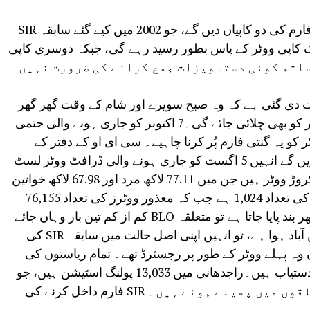
SIR کے دوران، BLO ہر ووٹر کو گنتی کے فارم کی دو کاپیاں دیں گے، جو 2002 میں کیے گئے سابقہ ​​SIR
ایک کاپی ووٹر کے پاس بطور رسید رہے گی، جبکہ دوسری کاپی
ے ساتھ کوئی دستاویزات جمع کرانے کی ضرورت نہیں
ایت دی گئی ہے کہ وہ صبح سویرے اور شام کے وقت گھر گھر
جاکر تصدیق کریں۔ یہ مہم ہفتہ اور اتوار کو بھی چلائی جائے گی۔7 اکتوبر کو جاری ہونے والی حتمی
کو یہ گنتی فارم پُر کرنا چاہیے۔ سی ای او کے دفتر کے
مطابق جو لوگ ایس آئی آر فارم نہیں بھریں گے انہیں 5 اگست کو جاری ہونے والی ڈرافٹ ووٹر لسٹ
سے نکال دیا جائے گا۔دہلی میں کل 1.45 کروڑ ووٹر ہیں جن میں 77.11 لاکھ مرد اور 67.98 لاکھ خواتین
ووٹر شامل ہیں۔ تیسری جنس کے ووٹرز کی تعداد 1,024 ہے جب کہ معذور ووٹرز کی تعداد 76,155
ہے۔اگر گھر گھر سروے کے دوران کوئی گھر بند پایا جاتا ہے تو متعلقہ BLO کم از کم تین بار وہاں جائے
گا۔ اگر کوئی ووٹر 2002 کے بعد دہلی میں آباد ہوا ہے، تو انہیں اپنی اصل حالت میں سابقہ ​​SIR کی
ہ پہلے ووٹر کے طور پر رجسٹرڈ تھے۔ تمام ریاستوں کی
ووٹر لسٹیں الیکشن کمیشن کے پورٹل پر دستیاب ہیں۔راجدھانی میں 13,033 پولنگ اسٹیشن ہیں، جو
سات لوک سبھا حلقوں اور 70 اسمبلی حلقوں میں پھیلے ہوئے ہیں۔ SIR فارم داخل کرنے کی