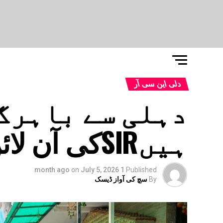
دلی این سی آر
دہلی سے باہرگ
ہیںSIRکی آن لائن فارم
on
July 5, 2026
1 month ago
Published
By
سچ کی آواز ڈیسک