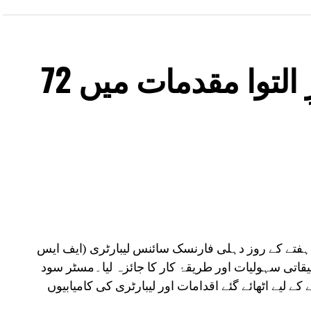
ایف ایس ایل میں زیرِ التوا مقدمات میں 72
 ہفتے کے روز دہلی فارنسک سائنس لیبارٹری (ایف ایس
قیقاتی سہولیات اور طریقۂ کار کا جائزہ لیا۔مسٹر سود
 لیے اٹھائے گئے اقدامات اور لیبارٹری کی کامیابیوں