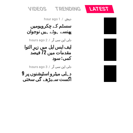
VIDEOS
TRENDING
LATEST
دیش
1 hour ago
سسٹم کے چکرویومیں
پھنسے ہوئے ہیں نوجوان
دلی این سی آر
2 hours ago
ایف ایس ایل میں زیرِ التوا
مقدمات میں 72 فیصد
کمی: سود
دلی این سی آر
3 hours ago
دہلی میٹرو اسٹیشنوں پر 9
اگست سےبڑھے گی سختی