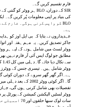
فارم تقسیم کریں گے۔
کی بنیاد پر اپنی معلومات پُر کریں گے۔ 
BLO کو واپس کرنی ہوگی۔ فارم ک
ہے۔
عہدیداروں نے بتایا کہ بی ایل اوز کو ہد
ووٹر لسٹ میں شامل ہونے کے لیے ہر ووٹر 
تفصیلات بھی شامل کرنی ہوں گی، جہاں و
آخری تاریخ 29 جولائی ہے۔