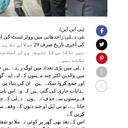
(پی این این)
کی آخری تاریخ صرف
میں ناکامی کا نتیجہ ووٹر لسٹ سے ح
سکتے ہیں۔
دہلی میں بڑی تعداد میں لوگ رہتے ہیں 
میں والدین اکثر چند مہینوں کے لیے اپنے گ
فہرستوں سے حذف نہ ہوں۔ دہلی کے چیف ال
جاتا ہے، تو بی ایل او چند دنوں کے وقفے 
کریں گے۔
اس کے بعد بھی گھر پر کوئی نہ ملا تو شفٹ