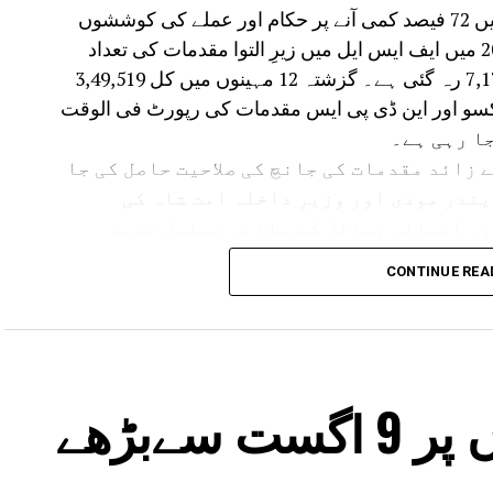
انہوں نے ایف ایس ایل میں زیرِ التوا مقدمات میں 72 فیصد کمی آنے پر حکام اور عملے کی کوششوں
کی سراہنا کی۔وزیرِ داخلہ نے بتایا کہ جون 2025 میں ایف ایس ایل میں زیرِ التوا مقدمات کی تعداد
27,585 تھی، جو 31 جولائی 2026 تک گھٹ کر 7,178 رہ گئی ہے۔ گزشتہ 12 مہینوں میں کل 3,49,519
ہ پاکسو اور این ڈی پی ایس مقدمات کی رپورٹ فی الوقت
ر 2025 سے لیبارٹری میں ہر مہینے 3,000 سے زائد مقدمات کی جانچ کی صلاحیت حاصل کی جا
ندر مودی اور وزیرِ داخلہ امت شاہ کی
ور انسانی وسائل کے سطح پر مسلسل جدید
CONTINUE REA
سال 2025 میں مقدمات کی جانچ اور رپورٹنگ کے لیے 247 سائنسی عملے کی ٹھیکے کی بنیاد (کنٹریکٹ)
جائے وقوعہ کی جانچ اور دیگر فارنسک کاموں کے لیے
ل انٹرمز کو 30 ہزار روپے ماہانہ اسٹائپنڈ پر مقرر کرنے کی پہل کی
ل کو جدید ترین بنانے کے لیے ضروری مشینری،
ستعمال کی اشیاء کی خریداری کی گئی ہے۔
دہلی میٹرو اسٹیشنوں پر 9 اگست سےبڑھے
 رینجز اور 15 اضلاع میں نئے فوجداری قوانین کے مطابق جائے وقوعہ پر
یے فارنسک ماہرین تعینات کیے گئے ہیں۔