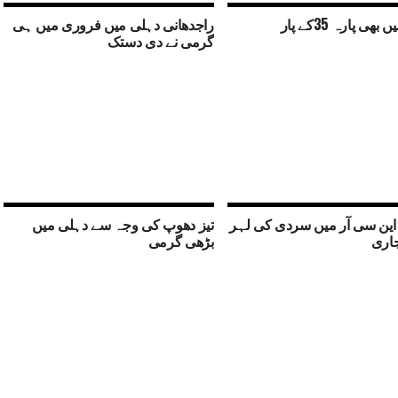
ھی پارہ 35کے پار
راجدھانی دہلی میں فروری میں ہی
گرمی نے دی دستک
ین سی آر میں سردی کی لہر
تیز دھوپ کی وجہ سے دہلی میں
جاری
بڑھی گرمی