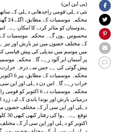
(پی این این)
نئی دہلی:قومی راجدھانی دہلی کے ساتھ سا
محکمہ 
ہندوستان کو متاثر کرنے کا امکان ہے۔ 
محسوس ہوں گے۔ محکمہ موسمیات کے مطا
کے مختلف حصوں میں تیز بارش اور تیز ہ
میں موسم میں تبدیلی کی پیش قیاسی کی
پر آسمان ابر آلود رہے گا۔ محکمہ موس
پیش گوئی کی ہے جس سے درجہ حرارت م
محکمہ موس
خراب رہے گا۔ اس دن دہلی اور این سی آر 
محکمہ موسمیات نے 6 اک
درمیانی بارش اور بوندا باندی کے لیے ز
اکتوبر کو دہلی اور این سی آر کے مختل
دہلی این سی آر کے مختلف حصوں میں 