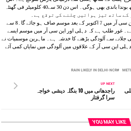
دوران بعض مقامات پر گرج چمک کے ساتھ بوندا باندی بھی ہوگی۔ اس دن 30 سے40 کلومیٹر فی گھنٹہ
محکمہ موسمیات کے مطابق دہلی اور این سی آر میں 7 اکتوبر کے بعد موسم صاف ہو جائے گا۔8 سے
ہے۔ غور طلب ہے کہ دہلی اور این سی آر میں موسم ایسے
 جلانے سے آلودگی بڑھنے کا خدشہ ہے۔ ماہرین موسمیات نے
 این سی آر کے علاقوں میں آلودگی میں نمایاں کمی آئے
RAIN LIKELY IN DELHI-NCR
MET
UP NEXT
لی
راجدھانی میں 10 بنگلہ دیشی خواجہ
سرا گرفتار
YOU MAY LIKE