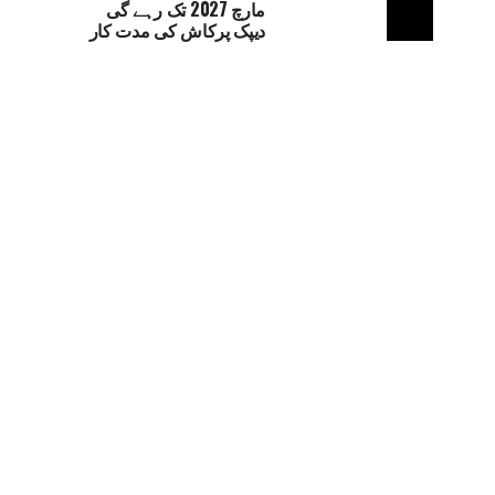
مارچ 2027 تک رہے گی
دیپک پرکاش کی مدت کار