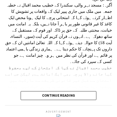
آگرہ: مسجد نہر والی، سکندرا کے خطیب محمد اقبال نے خطبہ
جمعہ میں ملک میں جاری پیپر لیک کے واقعات پر تشویش کا
اظہار کرتے ہوئے کہا کہ امتحانی پرچے کا لیک ہونا محض ایک
کاغذ کا غیر قانونی طور پر باہر آ جانا نہیں، بلکہ یہ امانت میں
خیانت، محنتی طلبہ کے حق پر ڈاکہ اور قوم کے مستقبل کے
ساتھ دھوکہ ہے۔انہوں نے قرآن کریم کی آیت (سورۃ النساء،
آیت 58) کا حوالہ دیتے ہوئے کہا کہ اللہ تعالیٰ امانتیں ان کے حق
داروں تک پہنچانے کا حکم دیتا ہے۔ ہماری زندگی باہمی اعتماد
پر قائم ہے اور قرآن کی نظر میں ہر وہ چیز امانت ہے جو
کسی کے سپرد کی جائے۔
خطیب محمد اقبال نے کہا کہ امتحان کے لیے محفوظ
کیا جانے والا پرچہ بھی ایک امانت ہے، لیکن جب اسے
امتحان سے قبل غیر قانونی طریقے سے مارکیٹ میں
پہنچا دیا جاتا ہے تو صرف پرچہ ہی لیک نہیں ہوتا
بلکہ اعتماد اور امانت بھی لیک ہو جاتی ہے۔
CONTINUE READING
انہوں نے کہا کہ کوئی بھی امتحان صرف طلبہ کا
امتحان نہیں ہوتا بلکہ یہ پورے معاشرے، تعلیمی
نظام، اداروں اور حکومت کی ذمہ داری کا بھی
ADVERTISEMENT