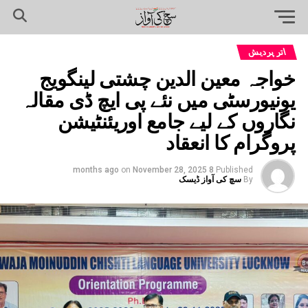
اتر پردیش
خواجہ معین الدین چشتی لینگویج
یونیورسٹی میں نئے پی ایچ ڈی مقالہ
نگاروں کے لیے جامع اوریئنٹیشن
پروگرام کا انعقاد
on
November 28, 2025
8 months ago
Published
By
سچ کی آواز ڈیسک