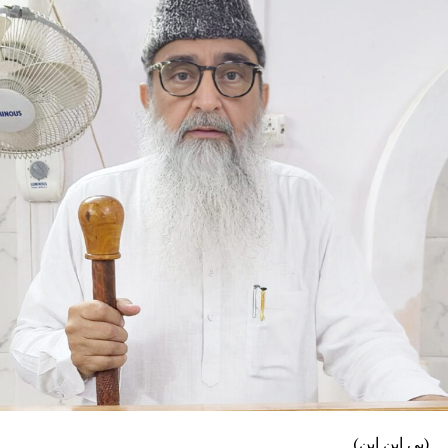
دینے کا رجحان جمہوریت، سماجی ہم آہنگی اور
قومی مفاد کے لیے خطرناک بنتا جا رہا ہے۔
مسٹر رائے نے کہا کہ آج سیاست میں نظریاتی
وابستگی کی جگہ معاشی طاقت اور خاندانی سیاست
کا اثر بڑھتا جا رہا ہے، جس سے جمہوری اقدار کو
مسلسل نقصان پہنچ رہا ہے۔ انہوں نے اپنے استعفے
میں کہا کہ آئین، جمہوریت اور آئینی اداروں پر
ہونے والے حملوں سے جمہوریت خطرے میں ہے۔ ’’فرد
سے بڑی پارٹی اور پارٹی سے بڑا ملک‘‘ کے جذبے کا
ذکر کرتے ہوئے انہوں نے کہا کہ انہی نظریاتی اور
اخلاقی وجوہات کی بنا پر وہ ریاستی صدر کے عہدے
اور پارٹی کی بنیادی رکنیت سے اپنا استعفیٰ دے
رہے ہیں۔
(پی این این)