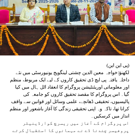
(پی این این)
لکھنؤ:خواجہ معین الدین چشتی لینگویج یونیورسٹی میں نئے
داخلہ یافتہ پی ایچ ڈی تحقیق کاروں کے لیے ایک مربوط، منظم
اور معلوماتی اوریئنٹیشن پروگرام کا انعقاد اٹل ہال میں کیا
گیا۔ اس پروگرام کا مقصد تحقیق کاروں کو جامعہ کی
پالیسیوں، تحقیقی ڈھانچے، علمی وسائل اور قوانین سے واقف
کرانا تھا، تاکہ وہ اپنی تحقیقی زندگی کا آغاز باشعور اور منظم
انداز میں کرسکیں۔
اس پروگرام کے آغاز میں ریسرچ کوارڈینیٹر
پروفیسر چندنا ڈے نے مہمانوں کا استقبال کرتے