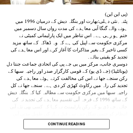
کامیاب ریسرچ وہی ہے جو موجودہ علمی مباحث، سماجی
ضرورت اور نئے فنی رجحانات کے ساتھ ہم آہنگ ہو۔اس
(پی این این)
پروگرام کی نظامت اور شکریے کے الفاظ ڈاکٹر روچیتا سجائے نے
پٹنہ؍نئی دہلی:بھارت اور بنگلہ دیش کے درمیان 1996 میں
ادا کیا۔اس موقع پر اساتذہ کے علاوہ سبھی شعبہ جات کے
ہونے والے گنگا آبی معاہدے کی مدت رواں سال دسمبر میں
ریسرچ اسکالرس موجود رہے اور ان ریسرچ اسکالرس
ختم ہو رہی ہے۔ اس تناظر میں ایک پارلیمانی کمیٹی نے
نےپروفیسر دنیش کمار سے بہت سے سولات بھی کئے جس
مرکزی حکومت سے اپیل کی ہے کہ وہ ڈھاکہ کے ساتھ مزید
کاانھوں نے تشفی بخش جوابات دیا۔
کسی تاخیر کے بغیر مذاکرات کا آغاز کرے اور اس معاہدے کی
تجدید کو یقینی بنائے۔
RELATED TOPICS:
دوسری جانب، مرکز میں بی جے پی کی اتحادی جماعت جنتا دل
ESEARCH COORDINATOR PROF. CHANDANA DEY
ICE CHANCELLOR OF THE UNIVERSITY
(یونائٹیڈ) (جے ڈی یو) کے قومی کارگزار صدر اور راجیہ سبھا کے
KHWAJA MOINUDDIN CHISHTI LANGUAGE UNIVERSITY
رکن سنجے جھا نے اس کی مخالفت کرتے ہوئے معاہدے کی
VICE-CHANCELLOR PROF. AJAY TANEJA
LUCKNOW NEWS
تجدید کی راہ میں رکاوٹ کھڑی کر دی ہے۔ سنجے جھا نے کل
UP NEX
راجیہ سبھا میں مرکزی حکومت سے مطالبہ کیا کہ بنگلہ دیش
عبداللہ اعظم کو جھٹکا،2پاسپورٹ معاملےمیں 7سال کی
کے ساتھ 1996 کے فرخہ آبی تقسیم معاہدے کی تجدید نہ کی
زا
جائے۔جے ڈی یو کے رکنِ پارلیمنٹ نے کہا کہ کسی بھی نئے آبی
DON'T MISS
انتظام کو حتمی شکل دینے سے قبل بہار کی طویل مدتی آبی
پروفیسر نعیمہ خاتون نے جے این میڈیکل کالج میں ڈی بی
سلامتی اور ترقیاتی ضروریات کا سنجیدگی سے جائزہ لیا جانا
ٹی–نِدان کیندر کا کیاافتتاح
CONTINUE READING
چاہیے۔ راجیہ سبھا میں خصوصی تذکرے کے ذریعے یہ معاملہ