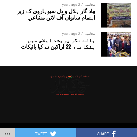
محاسبہ
2 years ago
بیاد گار ہلال و دل سیوہاروی کے زیر
اہتمام ساتواں آف لائن مشاعرہ
محاسبہ
2 years ago
جالے نگر پریشد اجلاس میں
ہنگامہ، 22 اراکین نے کیا بائیکاٹ
Copyright © 2025 Probitas News Network
TWEET
SHARE