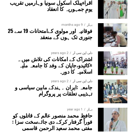
اقراءپبلک اسکول سونیا وہارمیں تقریب
درآمد کرانے اور امتحانی نظام کو مزید شفاف بنانے کا مطالبہ
یومِ جمہوریہ کا انعقاد
کیا۔آخر میں انہوں نے دعا کی کہ اللہ تعالیٰ حکمرانوں کو
صحیح فیصلے کرنے کی توفیق عطا فرمائے، ملک کے تعلیمی
نظام کو بدعنوانی سے پاک کرے اور نوجوان نسل کو محنت،
بہار
9 months ago
فوقانیہ اور مولوی کےامتحانات 19 سے 25
دیانت اور کردار کے راستے پر چلنے کی توفیق عطا فرمائے۔ آمین
جنوری تک ہوں گے منعقد
یا رب العالمین۔
دلی این سی آر
2 years ago
اشتراک کے امکانات کی تلاش میں ہ
±کائیدو،جاپان کے وفد کا جامعہ ملیہ
اسلامیہ کا دورہ
دلی این سی آر
2 years ago
جامعہ :ایران ۔ہندکے مابین سیاسی و
تہذیبی تعلقات پر پروگرام
بہار
1 year ago
حافظ محمد منصور عالم کے قاتلوں کو
فوراً گرفتار کرکے دی جائےسخت سزا :
مفتی محمد سعید الرحمن قاسمی