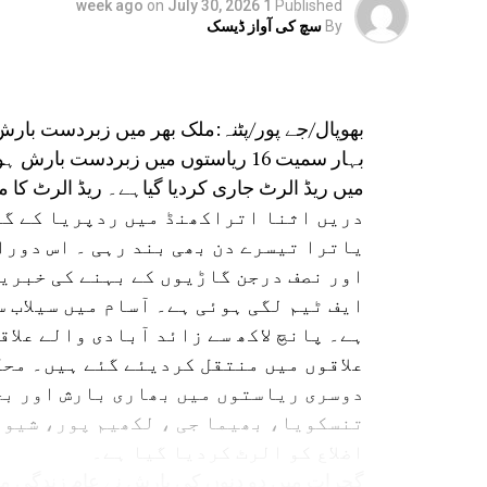
on
July 30, 2026
1 week ago
Published
By
سچ کی آواز ڈیسک
بھوپال/جے پور/پٹنہ:ملک بھر میں زبردست بار
بہار سمیت 16 ریاستوں میں زبردست ب
میں ریڈ الرٹ جاری کردیا گیاہے۔ ریڈ الرٹ کا مطلب ہے کہ 24 گھنٹے میں
دریں اثنا اتراکھنڈ میں ردپریا کے گور
یاترا تیسرے دن بھی بند رہی ۔ اس دورا
اور نصف درجن گاڑیوں کے بہنے کی خبریں
ایف ٹیم لگی ہوئی ہے۔ آسام میں سیلاب 
ہے۔ پانچ لاکھ سے زائد آبادی والے علاق
علاقوں میں منتقل کردیئے گئے ہیں۔ محک
دوسری ریاستوں میں بھاری بارش اور بج
تنسکویا، بھیما جی ، لکھیم پور، شیو 
اضلاع کو الرٹ کردیا گیا ہے۔
گجرات میں دو دنوں کی بارش نے عام زندگی مف