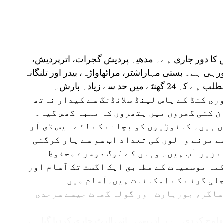
ش کا دور جاری ہے۔ مدھیہ پردیش گجرات، اترپردیش،
ارش ہورہی ہے۔ بستی مہاراشٹر، مراٹھاواڑہ، بیدر اور تلنگانہ
 حد سے زیادہ بارش۔
ی کنڈ کے پاس لینڈ سلائڈنگ سے کیدار ناتھ
ن کئی گھروں میں پتھروں کا ملبہ گھس گیا۔
 ہیں۔ کانوڑیوں کو بچانے کے لئے ایس ڈی آر
سے مرنے والوں کی تعداد اب سو سے پار کرگئی
ے زیر آب ہیں۔ وہاں کے لوگ دوسرے محفوظ
مہ موسمیات کے مطابق ایک اگست تک آسام اور
لی گرنے کے امکانات ہیں۔آسام میں
ساگر، جورہارٹ اور گولہ گھاٹ جیسے سرحدی
لوج کردی ہے یہاں بھی ہائی الرٹ جاری کردیا گیا ہے۔