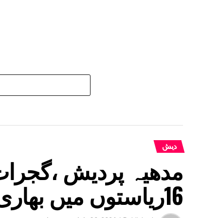
دیش
مدھیہ پردیش ،گجرات
16ریاستوں میں بھاری بارش