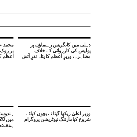
دہلی میں کانگریس رہنماؤں پر
محمد عل
پولیس کی کارروائی کے خلاف
پر روک 
مظاہرہ، وزیرِ اعظم کا پتلہ نذرِ آتش
اعظم ک
وزیر اعلیٰ ریکھا گپتا نے بچوں کیلئے
شروع کیامارننگ نیوٹریشن پروگرام
ہدف:م