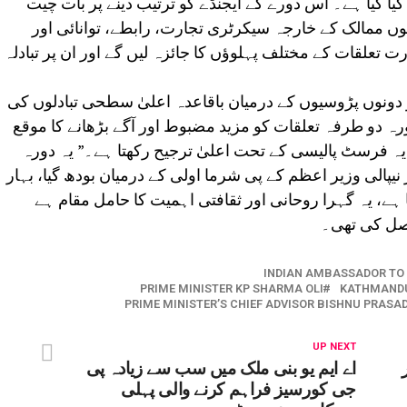
یا گیا ہے۔ اس دورے کے ایجنڈے کو ترتیب دینے پر بات چیت
ں ممالک کے خارجہ سیکرٹری تجارت، رابطے، توانائی اور
 تعلقات کے مختلف پہلوؤں کا جائزہ لیں گے اور ان پر تبادلہ
دونوں پڑوسیوں کے درمیان باقاعدہ اعلیٰ سطحی تبادلوں کی
رہ دو طرفہ تعلقات کو مزید مضبوط اور آگے بڑھانے کا موقع
ہ فرسٹ پالیسی کے تحت اعلیٰ ترجیح رکھتا ہے۔” یہ دورہ
یپالی وزیر اعظم کے پی شرما اولی کے درمیان بودھ گیا، بہار
ا ہے، یہ گہرا روحانی اور ثقافتی اہمیت کا حامل مقام ہے
صل کی تھی۔
INDIAN AMBASSADOR TO 
PRIME MINISTER KP SHARMA OLI
KATHMAND
PRIME MINISTER’S CHIEF ADVISOR BISHNU PRAS
UP NEXT
اے ایم یو بنی ملک میں سب سے زیادہ پی
جی کورسیز فراہم کرنے والی پہلی