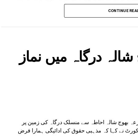
مدھیہ پردیش میں بھی بارش کا الرٹ جاری کیا گیا ہے۔ وہاں کے 17 اضلع متاثر ہیں۔ یوپی ،
CONTINUE REA
لرٹ ہے۔
شالہ درگاہ میں نماز
زعہ بھوج شالہ احاطہ سے منسلک درگاہ کی زمین پر
کورٹ نے کہا کہ مذہبی حقوق کی ادائیگی ہمارا فرض