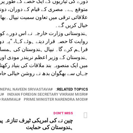
دورے کی تیاریوں کے ایک حصے کے طور پر ک
متوقع ہے۔ مصری کے قیام کے دوران، دونو
علاقائی ترقی میں تعاون سمیت نیپال۔بھارت
خیال کریں گے۔
ہندوستانی وزارت خارجہ نے اس دورے کو 
روایت کا حصہ قرار دیتے ہوئے کہا، “یہ دو
فراہم کرے گا۔ نیپال ہندوستان کی ہمسای
ہندوستان کے وزیر اعظم نریندر مودی اور ن
میں ایک منصوبہ بند ملاقات کی بنیاد رکھت
جہاں سے بھگوان بدھ نے روشن خیالی حا
NEPAL NAVEEN SRIVASTAVA
RELATED TOPICS:
U
INDIAN FOREIGN SECRETARY VIKRAM MISRI
AD RAMMAL
PRIME MINISTER NARENDRA MODI
DON'T MISS
چین نے کی امریکی ٹیرف تنازعہ پر
ہندوستان کی حمایت