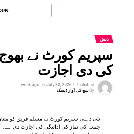
DING
بہار کے کئی اضلاع میں بھی انتظامیہ ا
دیش
سپریم کورٹ نے بھوج 
کی دی اجازت
on
July 30, 2026
1 week ago
Published
By
سچ کی آواز ڈیسک
نئی دہلی:سپریم کورٹ نے مسلم فریق کو متنا
جمعہ کی نماز کی ادائیگی کی اجازت دی ہے۔ 