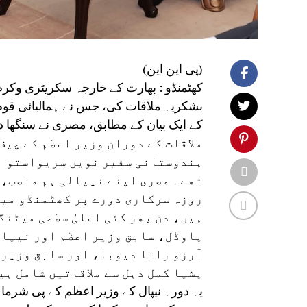
(پی این این)
کھٹمنڈو : بھارت کے خارجہ سکریٹری وکرم
بشکریہ ملاقات کی، جس نے ہمالیائی قوم ک
کے ایک بیان کے مطابق، مصری نے سنگھا د
ملاقات کے دوران وزیر اعظم کے چی
ہندوستانی سفیر نوین سریواستو او
تھے۔ مصری اپنے نیپالی ہم منصب، 
روزہ سرکاری دورے پر کھٹمنڈو میں
ہیں، دن بھر کئی اعلیٰ سطحی میٹنگ
پاوڈل، سابق وزیر اعظم اور نیپال
آرزو رانا دیوبا، اور سابق وزیر 
پشپا کمل دہل سے ملاقاتیں شامل ہی