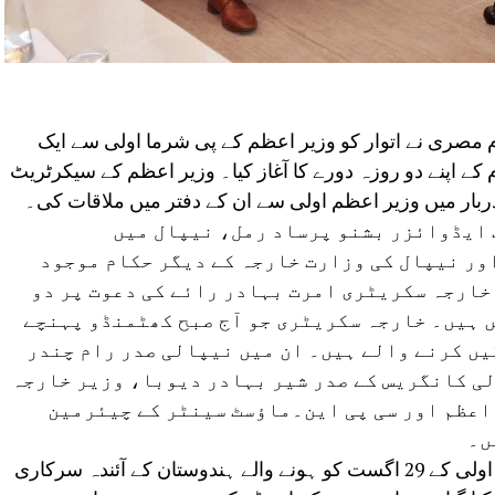
 مصری نے اتوار کو وزیر اعظم کے پی شرما اولی سے ایک
ے اپنے دو روزہ دورے کا آغاز کیا۔ وزیر اعظم کے سیکرٹریٹ
ربار میں وزیر اعظم اولی سے ان کے دفتر میں ملاقات کی۔
ف ایڈوائزر بشنو پرساد رمل، نیپال میں
ر نیپال کی وزارت خارجہ کے دیگر حکام موجود
خارجہ سکریٹری امرت بہادر رائے کی دعوت پر دو
 ہیں۔ خارجہ سکریٹری جو آج صبح کھٹمنڈو پہنچے
یں کرنے والے ہیں۔ ان میں نیپالی صدر رام چندر
ی کانگریس کے صدر شیر بہادر دیوبا، وزیر خارجہ
اعظم اور سی پی این۔ماؤسٹ سینٹر کے چیئرمین
ں۔
یہ دورہ نیپال کے وزیر اعظم کے پی شرما اولی کے 29 اگست کو ہونے والے ہندوستان کے آئندہ سرکاری