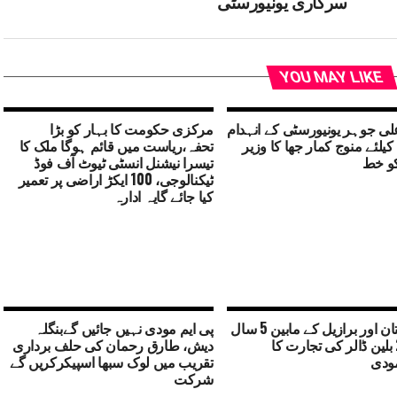
سرکاری یونیورسٹی
YOU MAY LIKE
ی جوہر یونیورسٹی کے انہدام
مرکزی حکومت کا بہار کو بڑا
کیلئے منوج کمار جھا کا وزیر
تحفہ،ریاست میں قائم ہوگا ملک کا
و خط
تیسرا نیشنل انسٹی ٹیوٹ آف فوڈ
ٹیکنالوجی، 100 ایکڑ اراضی پر تعمیر
کیا جائے گایہ ادارہ
ہندوستان اور برازیل کے مابین 5 سال
پی ایم مودی نہیں جائیں گےبنگلہ
میں 20 بلین ڈالر کی تجارت کا
دیش، طارق رحمان کی حلف برداری
ودی
تقریب میں لوک سبھا اسپیکرکریں گے
شرکت