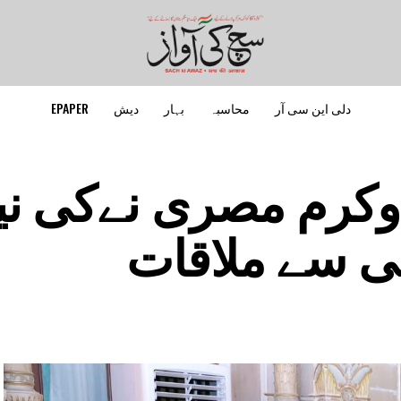
دلی این سی آر
محاسبہ
بہار
دیش
EPAPER
کرم مصری نےکی نیپ
لی سے ملاقات