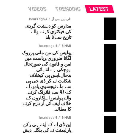
VIDEOS
TRENDING
LATEST
دلی این سی آر
4 hours ago
مدارس کو دہشت گردی
کی فیکٹری کہنے والے
تاریخ سے نا بلد
4 hours ago
BIHAR
پولیس کی من مانی پرروک
لگانا ضروری،ریاست میں
امن و قانون کی صورتحال
ہوچکی ہے انتہائی
بدحال،ایس پی کیخلاف
شکایت لے کر ڈی جی پی
سے ملے تیجسوی یادو، اے
کے-47 سے فائرنگ کرنے
والے پولیس اہلکاروں کے
خلاف ایف آئی آر درج کرنے
کا مطالبہ
4 hours ago
BIHAR
این ڈی اے کے اپنے ہی رکن
پارلیمنٹ نے کی بنگلہ دیش