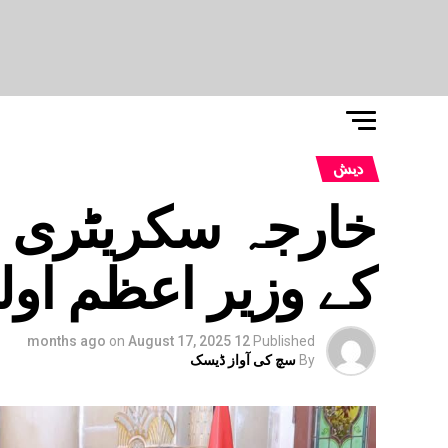
دیش
خارجہ سکریٹری و
کے وزیر اعظم او
on
August 17, 2025
12 months ago
Published
By
سچ کی آواز ڈیسک