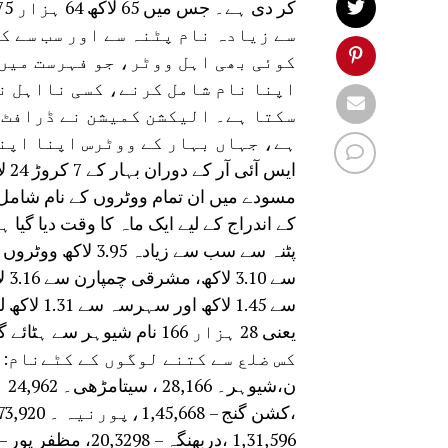
سے زیادہ نام پٹنہ سے اور سب سے کم
کوئی بھی اہل ووٹر، جو فہرست میں
اپنا نام شامل کرنے، کسی نااہل ن
سکتا ہے۔ الیکشن کمیشن نے ڈرافٹ و
ہے، جہاں بہار کے ووٹرس اپنا اپنا
ایس
مسودے میں ان تمام ووٹروں کے نام شامل 
کے اندراج کے لیے ایک ماہ کا وقت دیا گی
سے 1.45 
یعنی 28 ہزار 166 نام شیوہر سے ہٹائے گئے ہیں۔ اروال سے 30 ہزار نام نکالے گئے ہیں۔