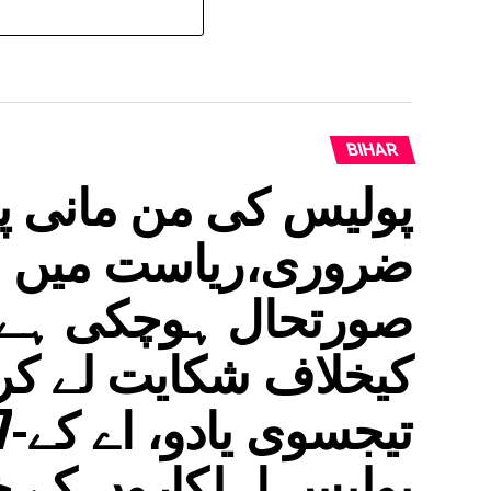
BIHAR
پولیس کی من مانی پر
ضروری،ریاست میں ام
صورتحال ہوچکی ہے ا
کیخلاف شکایت لے کر
پولیس اہلکاروں کے خل