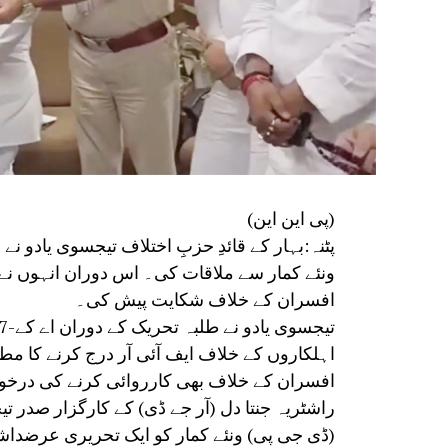
(پی این این)
پٹنہ:بہار کے قائدِ حزبِ اختلاف تیجسوی یادو ن
ونئے کمار سے ملاقات کی۔ اس دوران انہوں نے
افسران کے خلاف شکایت پیش کی۔
اہلکاروں کے خلاف ایف آئی آر درج کرنے کا م
افسران کے خلاف بھی کارروائی کرنے کی درخ
راشٹریہ جنتا دل (آر جے ڈی) کے کارگزار صدر ت
(ڈی جی پی) ونئے کمار کو ایک تحریری عرضداشت 