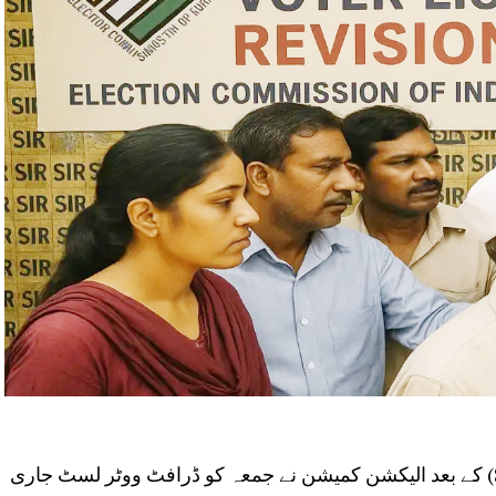
پٹنہ :بہار میں ووٹر لسٹ پر نظرثانی (SIR) کے بعد الیکشن کمیشن نے جمعہ کو ڈرافٹ ووٹر لسٹ جاری