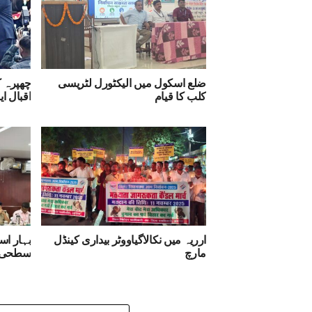
ضلع اسکول میں الیکٹورل لٹریسی
چھپرہ ک
کلب کا قیام
اقبال ا
ارریہ میں نکالاگیاووٹر بیداری کینڈل
بہار اس
مارچ
سطحی ج