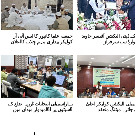
ے ڈپٹی الیکشن آفیسر جاوید
جمعیۃ علما کانپور کا ایس آئی آر
یوارڈ سے سرفراز
کولیکر بیداری مہم چلانے کااعلان
مبلی الیکشن کولیکر اعلیٰ
بہاراسمبلی انتخابات:ارریہ ضلع کے
ائزہ میٹنگ منعقد
6سیٹوں پر 61امیدوار میدان میں