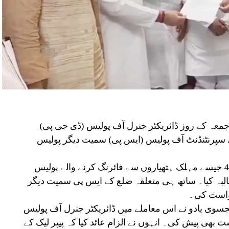
ے جمعہ کے روز ڈائریکٹر جنرل آف پولیس (ڈی جی پی)
 سپرنٹنڈنٹ آف پولیس (ایس پی) سمیت دیگر پولیس
تیجسوی یادو نے طلبہ تحریک کے دوران اے کے-47 جیسے مہلک ہتھیاروں سے فائرنگ کرنے والے پولیس
طالبہ کیا۔ ساتھ ہی متعلقہ ضلع کے ایس پی سمیت دیگر
واست کی۔
یجسوی یادو نے اس معاملے میں ڈائریکٹر جنرل آف پولیس
بھی پیش کی۔ انہوں نے الزام عائد کیا کہ پیپر لیک کے