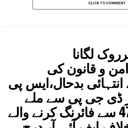
CLICK TO COMMENT
روک لگانا
ن و قانون کی
نتہائی بدحال،ایس پی
 ڈی جی پی سے ملے
تیجسوی یادو، اے کے-47 سے فائرنگ کرنے والے
اف ایف آئی آر درج