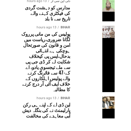
دلی این سی آر
13 hours ago
مدارس کو دہشت گردی
کی فیکٹری کہنے والے
تاریخ سے نا بلد
13 hours ago
BIHAR
پولیس کی من مانی پرروک
لگانا ضروری،ریاست میں
امن و قانون کی صورتحال
ہوچکی ہے انتہائی
بدحال،ایس پی کیخلاف
شکایت لے کر ڈی جی پی
سے ملے تیجسوی یادو، اے
کے-47 سے فائرنگ کرنے
والے پولیس اہلکاروں کے
خلاف ایف آئی آر درج کرنے
کا مطالبہ
13 hours ago
BIHAR
این ڈی اے کے اپنے ہی رکن
پارلیمنٹ نے کی بنگلہ دیش
آبی معاہدے کی مخالفت