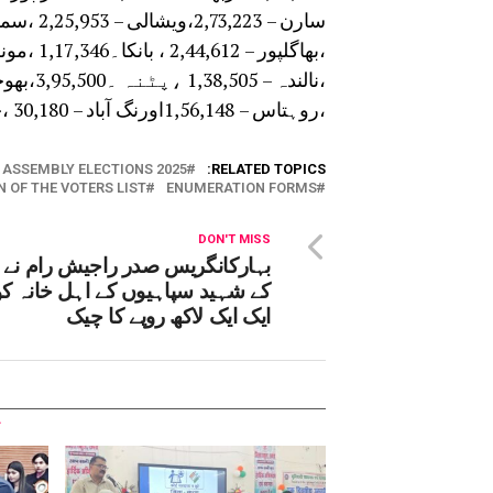
،روہتاس – 1,56,148اورنگ آباد – 30,180 ،جہان آباد – 53,089 کے نام حذف کیے گئےہیں۔
 ASSEMBLY ELECTIONS 2025
RELATED TOPICS:
N OF THE VOTERS LIST
ENUMERATION FORMS
DON'T MISS
بہارکانگریس صدر راجیش رام نے پ
کے شہید سپاہیوں کے اہل خانہ کو
ایک ایک لاکھ روپے کا چیک