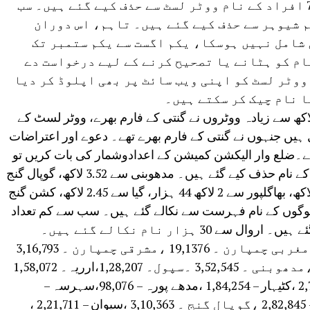
کر دی ہے۔ جس میں 65 لاکھ 64 ہزار 75 افراد کے نام ووٹر لسٹ سے حذف کیے گئے ہیں۔ سب
 شیوہر سے حذف کیے گئے ہیں۔ تاہم، اس دوران ​
 شامل نہیں ہوسکا، یکم اگست سے یکم ستمبر تک
ام کو ہٹانے یا تصحیح کرنے کے لیے درخواست دے
وٹر لسٹ کو اپنی ویب سائٹ پر بھی اپلوڈ کر دیا
 نام چیک کر سکتے ہیں۔
 آئی آر کے دوران بہار کے 7 کروڑ 24 لاکھ سے زیادہ ووٹروں نے گنتی کے فارم بھرے، ووٹر لسٹ کے
ہیں جنہوں نے گنتی کے فارم بھرے تھے۔ دعوے اور اعتراضات
ا ہے۔ضلع وار الیکشن کمیشن کے اعدادوشمار کی بات کریں تو
پٹنہ سے سب سے زیادہ 3.95 لاکھ ووٹروں کے نام حذف کیے گئے ہیں۔ مدھوبنی سے 3.52 لاکھ، گوپال گنج
سے 3.10 لاکھ، مشرقی چمپارن سے 3.16 لاکھ، بھاگلپور سے 2 لاکھ 44 ہزار، گیا سے 2.45 لاکھ، کشن گنج
لاکھ اور سہرسہ سے 1.31 لاکھ لوگوں کے نام فہرست سے نکالے گئے ہیں۔ سب سے کم تعداد
کس ضلع سے کتنے لوگوں کے کٹےنام: مغربی چمپارن ۔ 19,1376 ،مشرقی چمپارن ۔ 3,16,793
ن،شیوہر۔ 28,166 ، سیتامڑھی۔ 24,962 ،مدھوبنی ۔ 3,52,545 ۔سپول۔ 1,28,207،ارریہ۔ 1,58,072
،کشن گنج – 1,45,668،پورنیہ ۔ 2,73,920 ،کٹیہار – 1,84,254 ،مدھے پورہ – 98,076،سہرسہ –
1,31,596 ،دربھنگہ – 20,3298، مظفر پور – 2,82,845 ،گوپال گنج ۔ 3,10,363 ،سیوان – 2,21,711 ،