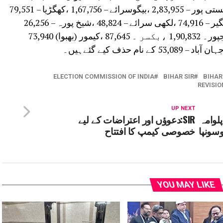
سارن – 2,73,223،ویشالی – 2,25,953 ،سمستی پور – 2,83,955 ،بیگوسرائے – 1,67,756 ،کھگڑیا – 79,551
،بھاگلپور – 2,44,612 ، بانکا۔1,17,346 ،مونگیر – 74,916 ،لکھی سرائے – 48,824 ،شیخ پورہ – 26,256
،نالندہ – 1,38,505 ،پٹنہ ۔3,95,500،بھوجپور۔ 1,90,832 ،بکسر ۔ 87,645 ،کیمور (بھبوا) 73,940
ELECTION COMMISSION OF INDIA
BIHAR SIR
BIHAR
REVISIO
UP NEXT
لوامہ
SIR:دعوؤں اور اعتراضات کے لیے
سونپا
خصوصی کیمپ کا افتتاح
YOU MAY LIKE