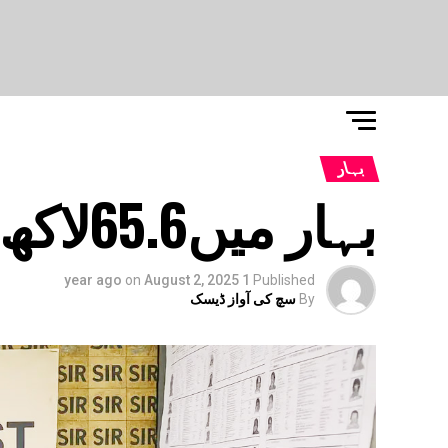
بہار
بہار میں65.6لاکھ ووٹروں کےکٹے نام
on
August 2, 2025
1 year ago
Published
By
سچ کی آواز ڈیسک