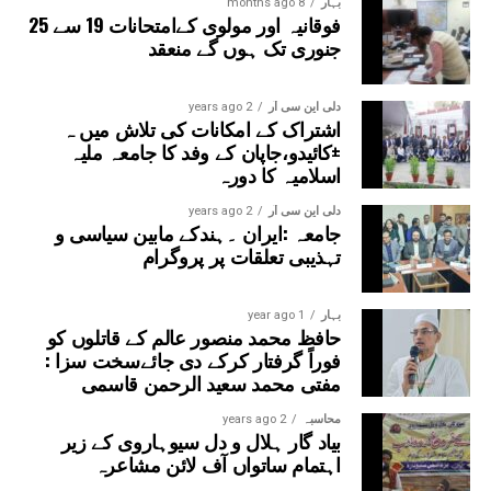
بہار
8 months ago
فوقانیہ اور مولوی کےامتحانات 19 سے 25
جنوری تک ہوں گے منعقد
دلی این سی آر
2 years ago
اشتراک کے امکانات کی تلاش میں ہ
±کائیدو،جاپان کے وفد کا جامعہ ملیہ
اسلامیہ کا دورہ
دلی این سی آر
2 years ago
جامعہ :ایران ۔ہندکے مابین سیاسی و
تہذیبی تعلقات پر پروگرام
بہار
1 year ago
حافظ محمد منصور عالم کے قاتلوں کو
فوراً گرفتار کرکے دی جائےسخت سزا :
مفتی محمد سعید الرحمن قاسمی
محاسبہ
2 years ago
بیاد گار ہلال و دل سیوہاروی کے زیر
اہتمام ساتواں آف لائن مشاعرہ