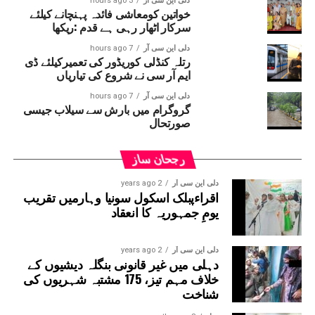
دلی این سی آر
3 hours ago
،موسم ،رینو ،مناکشی ،ریکھا ،پھولو اور نشٹھا سمیت دیگر
خواتین کومعاشی فائدہ پہنچانے کیلئے
سرکار اٹھار رہی ہے قدم :ریکھا
خواتین مزدوروں نے الزام عائد کرتے ہوئے کہا کہ ان کی مارچ
مہینہ کے تقریباً 42؍ ہزار روپے اور فی الحال کی جانے والی
دلی این سی آر
7 hours ago
رتلہ کنڈلی کوریڈور کی تعمیرکیلئے ڈی
11؍ دنوں کی مزدوری کے 56؍ ہزار روپے پروجیکٹ
ایم آر سی نے شروع کی تیاریاں
منیجر نے ادا نہیں کئے ۔خواتین مزدوروں کا کہنا
ہے کہ مزدوری کی رقم مانگنے پر ان کے ساتھ
دلی این سی آر
7 hours ago
گروگرام میں بارش سے سیلاب جیسی
بدسلوکی کی گئی اور گالیاں دی گئیں ۔پولیس نے
صورتحال
پروجیکٹ منیجر اور اس کے ساتھیوں کے خلاف ملنے
والے تحریر کی بنیاد پر معاملہ درج کرکے جانچ
رجحان ساز
شروع کردی ہے ۔
دلی این سی آر
2 years ago
اقراءپبلک اسکول سونیا وہارمیں تقریب
یومِ جمہوریہ کا انعقاد
دلی این سی آر
2 years ago
دہلی میں غیر قانونی بنگلہ دیشیوں کے
خلاف مہم تیز، 175 مشتبہ شہریوں کی
شناخت