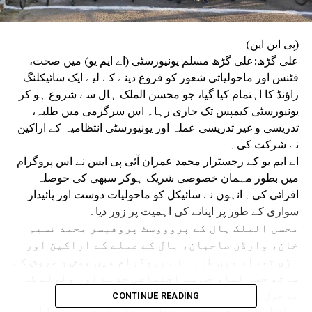
(پی این این)
علی گڑھ:علی گڑھ مسلم یونیورسٹی (اے ایم یو) میں صحت،
فٹنس اور ماحولیاتی شعور کو فروغ دینے کے لیے ایک سائیکلنگ
راؤنڈ کا اہتمام کیا گیا، جو محسن الملک ہال سے شروع ہو کر
یونیورسٹی کیمپس تک جاری رہا۔ اس سرگرمی میں طلبہ،
تدریسی و غیر تدریسی عملہ اور یونیورسٹی انتظامیہ کے اراکین
نے شرکت کی۔
اے ایم یو کے رجسٹرار محمد عمران آئی پی ایس نے اس پروگرام
میں بطور مہمان خصوصی شریک ہوکر سبھی کی حوصلہ
افزائی کی۔ انہوں نے سائیکل کو ماحولیات دوست اور پائیدار
سواری کے طور پر اپنانے کی اہمیت پر زور دیا۔
محسن الملک ہال کے پروووسٹ پروفیسر محمد نسیم
خان، وارڈن صاحبان، ہال کے عملے کے اراکین اور
بڑی تعداد میں طلبہ نے پروگرام میں جوش و خروش کے
ساتھ حصہ لیا، جس سے اجتماعی جذبے اور ولولے کا
ماحول پیدا ہوا۔
CONTINUE READING
یہ اقدام نہ صرف صحت مند طرزِ زندگی کے فروغ میں ادارے