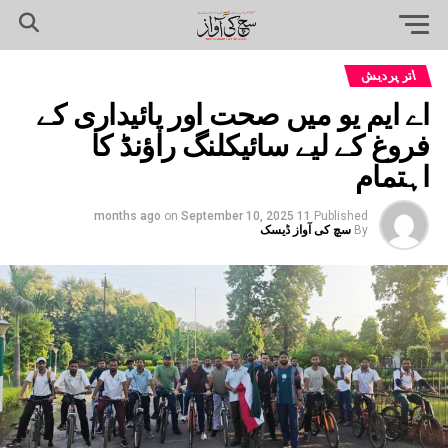
اتر پردیش
اے ایم یو میں صحت اور پائیداری کے
فروغ کے لیے سائیکلنگ راؤنڈ کا
اہتمام
on
September 10, 2025
11 months ago
Published
By
سچ کی آواز ڈیسک