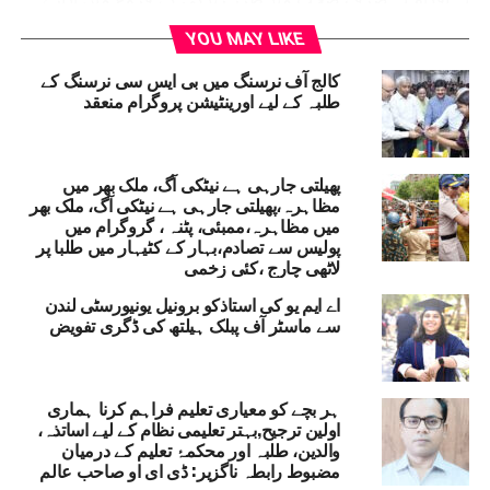
کے عزم کا مظہر تھا بلکہ طلبہ اور ہال انتظامیہ کے درمیان
YOU MAY LIKE
ربط کو بھی مضبوط کرنے کا ذریعہ بنا۔ پروگرام کے اختتام پر
شرکاء نے مثبت ردعمل ظاہر کیا اور اسے ایک سبز و صحت مند
کالج آف نرسنگ میں بی ایس سی نرسنگ کے
طلبہ کے لیے اورینٹیشن پروگرام منعقد
کیمپس کے لئے اہم قدم قرار دیا۔
ALIGARH MUSLIM UNIVERSITY (AMU)
RELATED TOPICS:
پھیلتی جارہی ہے نیٹکی آگ، ملک بھر میں
CYCLING ROUND
AMU REGISTRAR MUHAMMAD IMRAN IPS
STUDENTS
مظاہرہ،پھیلتی جارہی ہے نیٹکی آگ، ملک بھر
میں مظاہرہ،ممبئی، پٹنہ ، گروگرام میں
UP NEX
پولیس سے تصادم،بہار کے کٹیہار میں طلبا پر
ے ایم یوکے ڈینٹل سرجنز کی بڑی کامیابی،جبڑے کی بڑی
لاٹھی چارج ،کئی زخمی
سولی کو کامیابی سے ہٹا یا
اے ایم یو کی استاذکو برونیل یونیورسٹی لندن
DON'T MISS
سے ماسٹر آف پبلک ہیلتھ کی ڈگری تفویض
آنگن باڑی بچے کی بنیادی نشوونما کا پہلا زینہ: مونیکا تنیجا
ہر بچے کو معیاری تعلیم فراہم کرنا ہماری
اولین ترجیح,بہتر تعلیمی نظام کے لیے اساتذہ،
والدین، طلبہ اور محکمۂ تعلیم کے درمیان
مضبوط رابطہ ناگزیر: ڈی ای او صاحب عالم