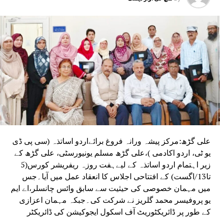
علی گڑھ:مرکز پیشہ ورانہ فروغ برائےاردو اساتذہ (سی پی ڈی
یو ٹی، اردو اکادمی )،علی گڑھ مسلم یونیورسٹی، علی گڑھ کے
زیر اہتمام اردو اساتذہ کے لیےہفت روزہ ریفریشر کورس(5
تا13/اگست) کے افتتاحی اجلاس کا انعقاد عمل میں آیا۔جس
میں مہمان خصوصی کی حیثیت سے سابق وائس چانسلر،اے ایم
یو پروفیسر محمد گلریز نے شرکت کی۔جبکہ مہمان اعزازی
کے طور پر ڈائریکٹوریٹ آف اسکول ایجوکیشن کی ڈائریکٹر