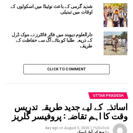
شدید گرمی کے باعث نوئیڈا میں اسکولوں کے
اوقات میں تبدیلی
دارالعلوم دیوبند میں فائر فائٹرز نے موک ڈرل
کے ذریعہ طلبا کو بتائے آگ سے حفاظت کے
طریقے
CLICK TO COMMENT
UTTAR PRADESH
اساتذہ کے لیے جدید طریقہ تدریس
وقت کا اہم تقاضہ: پروفیسر گلریز
on
August 5, 2026
1 day ago
Published
By
سچ کی آواز ڈیسک