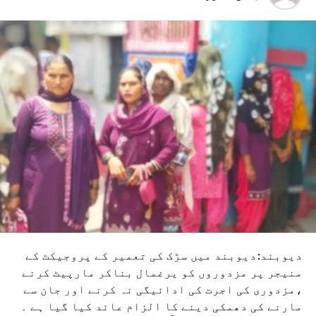
دیوبند:دیوبند میں سڑک کی تعمیر کے پروجیکٹ کے
منیجر پر مزدوروں کو یرغمال بناکر مارپیٹ کرنے
،مزدوری کی اجرت کی ادائیگی نہ کرنے اور جان سے
مارنے کی دھمکی دینے کا الزام عائد کیا گیا ہے ۔