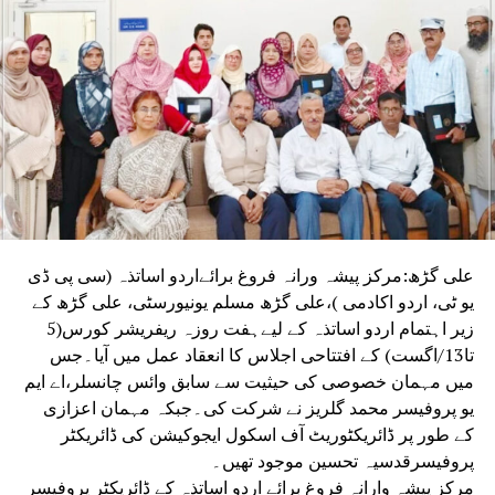
سینکڑوں افراد بے روزگار ہو جائیں گے۔ انہوں نے
خبردار کیا کہ مطالبات تسلیم نہ کیے گئے تو
احتجاج مزید شدت اختیار کر سکتا ہے۔ضلع
کوآرڈینیٹر راکیش کمار سینی نے کہا کہ رجسٹری
کے کام بند ہونے سے گزشتہ تین روز کے دوران
کروڑوں روپے کے کاروباری لین دین متاثر ہوئے
ہیں۔
اگر دفاتر کی منتقلی اور موجودہ پالیسی پر نظر ثانی نہ کی
گئی تو آنے والے دنوں میں نقصان مزید بڑھ سکتا ہے، جس کا اثر
عوام اور سرکاری محصولات دونوں پر پڑے گا۔ دھرنے میں
علی گڑھ:مرکز پیشہ ورانہ فروغ برائےاردو اساتذہ (سی پی ڈی
جنرل سکریٹری نواب سنگھ چوہان، نائب صدر چودھری اْوپیندر
یو ٹی، اردو اکادمی )،علی گڑھ مسلم یونیورسٹی، علی گڑھ کے
سنگھ، خزانچی اشوک، ضلع کوآرڈینیٹر راکیش کمار سینی، ضلع
زیر اہتمام اردو اساتذہ کے لیےہفت روزہ ریفریشر کورس(5
صدر پرمود کمار سین سمیت بڑی تعداد میں دستاویز نویس
تا13/اگست) کے افتتاحی اجلاس کا انعقاد عمل میں آیا۔جس
موجود رہے۔ ایسوسی ایشن نے واضح کیا ہے کہ جب تک ان کے
میں مہمان خصوصی کی حیثیت سے سابق وائس چانسلر،اے ایم
مطالبات پورے نہیں کیے جاتے، احتجاج اور تالہ بندی کا سلسلہ
یو پروفیسر محمد گلریز نے شرکت کی۔جبکہ مہمان اعزازی
جاری رہے گا۔
کے طور پر ڈائریکٹوریٹ آف اسکول ایجوکیشن کی ڈائریکٹر
پروفیسرقدسیہ تحسین موجود تھیں۔
مرکز پیشہ وارانہ فروغ برائے اردو اساتذہ کے ڈائریکٹر پروفیسر