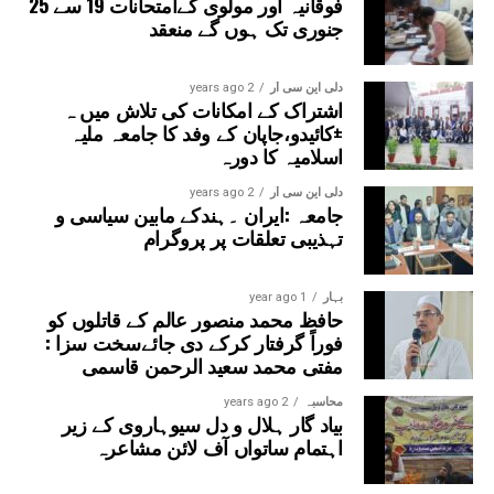
فوقانیہ اور مولوی کےامتحانات 19 سے 25
جنوری تک ہوں گے منعقد
دلی این سی آر
2 years ago
اشتراک کے امکانات کی تلاش میں ہ
±کائیدو،جاپان کے وفد کا جامعہ ملیہ
اسلامیہ کا دورہ
دلی این سی آر
2 years ago
جامعہ :ایران ۔ہندکے مابین سیاسی و
تہذیبی تعلقات پر پروگرام
بہار
1 year ago
حافظ محمد منصور عالم کے قاتلوں کو
فوراً گرفتار کرکے دی جائےسخت سزا :
مفتی محمد سعید الرحمن قاسمی
محاسبہ
2 years ago
بیاد گار ہلال و دل سیوہاروی کے زیر
اہتمام ساتواں آف لائن مشاعرہ