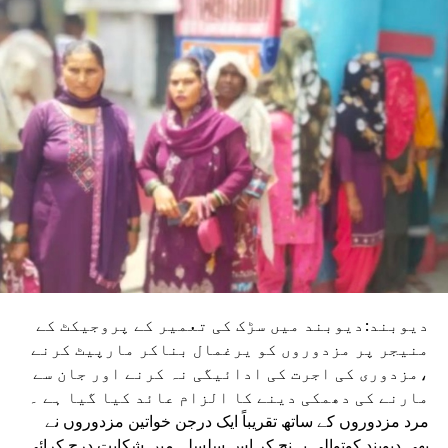
دیوبند:دیوبند میں سڑک کی تعمیر کے پروجیکٹ کے
منیجر پر مزدوروں کو یرغمال بناکر مارپیٹ کرنے
،مزدوری کی اجرت کی ادائیگی نہ کرنے اور جان سے
مارنے کی دھمکی دینے کا الزام عائد کیا گیا ہے ۔
مرد مزدوروں کے ساتھ تقریباً ایک درجن خواتین مزدوروں نے
بھی دیوبند کوتوالی پہنچ کر اس سلسلہ میں شکایت درج کرائی