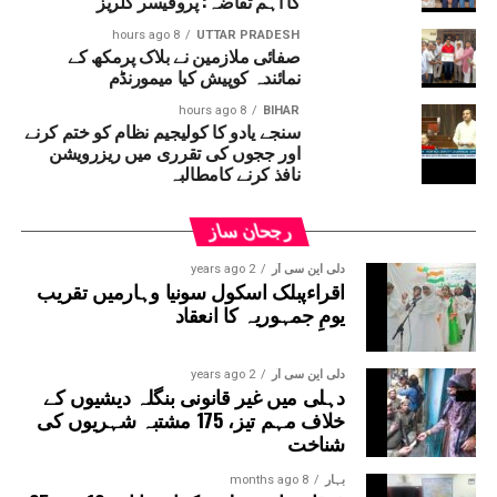
کا اہم تقاضہ: پروفیسر گلریز
خواتین مزدوروں نے الزام عائد کرتے ہوئے کہا کہ ان کی مارچ
مہینہ کے تقریباً 42؍ ہزار روپے اور فی الحال کی جانے والی
8 hours ago
UTTAR PRADESH
صفائی ملازمین نے بلاک پرمکھ کے
11؍ دنوں کی مزدوری کے 56؍ ہزار روپے پروجیکٹ
نمائندہ کوپیش کیا میمورنڈم
منیجر نے ادا نہیں کئے ۔خواتین مزدوروں کا کہنا
ہے کہ مزدوری کی رقم مانگنے پر ان کے ساتھ
8 hours ago
BIHAR
سنجے یادو کا کولیجیم نظام کو ختم کرنے
بدسلوکی کی گئی اور گالیاں دی گئیں ۔پولیس نے
اور ججوں کی تقرری میں ریزرویشن
پروجیکٹ منیجر اور اس کے ساتھیوں کے خلاف ملنے
نافذ کرنے کامطالبہ
والے تحریر کی بنیاد پر معاملہ درج کرکے جانچ
شروع کردی ہے ۔
رجحان ساز
دلی این سی آر
2 years ago
اقراءپبلک اسکول سونیا وہارمیں تقریب
یومِ جمہوریہ کا انعقاد
دلی این سی آر
2 years ago
دہلی میں غیر قانونی بنگلہ دیشیوں کے
خلاف مہم تیز، 175 مشتبہ شہریوں کی
شناخت
بہار
8 months ago