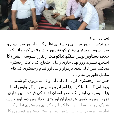
(پی این این)
دیوبند:سہارنپور میں ای رجسٹری نظام کے نفاذ اور صدر دوم و
صدر سوم رجسٹری دفاتر کو فتح پور جٹ منتقل کیے جانے کے
خلاف دستاویز نویس سنگھ (ڈاکومنٹ رائٹرز ایسوسی ایشن) کا
احتجاج تیسرے روز بھی جاری رہا۔ احتجاج کے باعث رجسٹری
محکمہ میں تالہ بندی برقرار رہی اور تمام رجسٹری کے کام
مکمل طور پر بند رہے۔
جس سے رجسٹری کرانے کے لیے آنے والے شہریوں کو شدید
پریشانی کا سامنا کرنا پڑا اور انہیں مایوس ہو کر واپس لوٹنا
پڑا۔ ایسوسی ایشن کے صدر لقمان احمد کی قیادت میں جاری
دھرنے میں تنظیمی عہدیداران اور بڑی تعداد میں دستاویز نویس
شریک ہوئے۔ مظاہرین کا کہنا ہے کہ ای رجسٹری نظام کے
نفاذ سے برسوں سے اس شعبے سے وابستہ دستاویز نویسوں کا