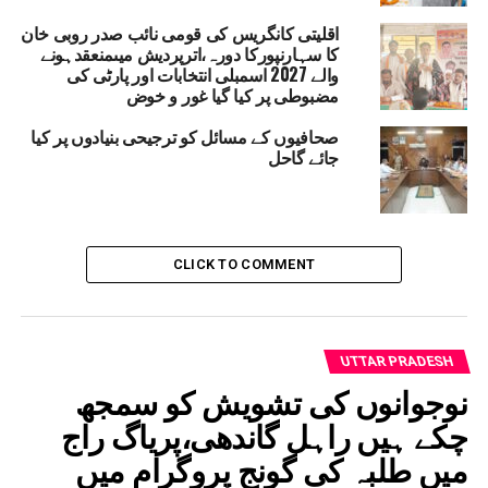
اقلیتی کانگریس کی قومی نائب صدر روبی خان
کا سہارنپورکا دورہ،اترپردیش میںمنعقدہونے
والے 2027 اسمبلی انتخابات اور پارٹی کی
مضبوطی پر کیا گیا غور و خوض
صحافیوں کے مسائل کو ترجیحی بنیادوں پر کیا
جائے گاحل
CLICK TO COMMENT
UTTAR PRADESH
نوجوانوں کی تشویش کو سمجھ
چکے ہیں راہل گاندھی،پریاگ راج
میں طلبہ کی گونج پروگرام میں