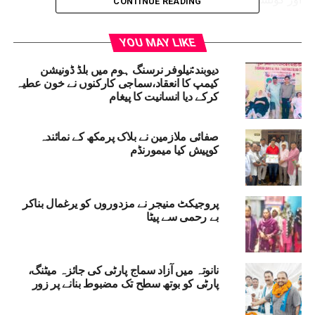
CONTINUE READING
DEOBAND NEWS
DEOBAND
RELATED TOPICS:
SBI MEERUT ZONE
PRASHANT KUMAR BARIYAR
YOU MAY LIKE
STATE BANK OF INDIA
SMART AGRICULTURE CUSTOMER
THE LOCAL BRANCH OF STATE BANK OF INDIA
دیوبند:نیلوفر نرسنگ ہوم میں بلڈ ڈونیشن
کیمپ کا انعقاد،سماجی کارکنوں نے خون عطیہ
UP NEX
کرکے دیا انسانیت کا پیغام
ے ایم یو کے مختلف شعبوں اور اداروں میں بین الاقوامی
وم یوگ کی مناسبت سے یوگ تقریبات کا اہتمام
صفائی ملازمین نے بلاک پرمکھ کے نمائندہ
DON'T MISS
کوپیش کیا میمورنڈم
دنیش کمار وششٹھ نے سماج سے جو لیا تھا وہ سماج کو لو
ٹا دیا:پروفیسر اسلم جمشید پوری
پروجیکٹ منیجر نے مزدوروں کو یرغمال بناکر
بے رحمی سے پیٹا
نانوتہ میں آزاد سماج پارٹی کی جائزہ میٹنگ،
پارٹی کو بوتھ سطح تک مضبوط بنانے پر زور