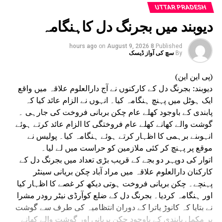
اسٹیج سے بڑے بڑے وعدے کرتے ہیں لیکن اقتدار میں
UTTAR PRADESH
آتے ہی ان کی ترجیحات بدل جاتی ہیں۔ایک اور طالب
دیوبند میں بجرنگ دل کاہنگامہ
علم راکیش موریہ نے کہا کہ راہل گاندھی نے اپنے
الفاظ سے طلبہ کے دل جیت لیے۔ انہوں نے کہا کہ
on
August 9, 2026
8 hours ago
Published
غریب گھرانوں کے بچوں کو اپنی تعلیم مکمل کرنے
By
سچ کی آواز ڈیسک
میں بڑی مشکلات کا سامنا کرنا پڑتا ہے لیکن وہ
(پی این این)
نوکری کی آسامیاں آنے کا انتظار کرتے رہتے ہیں۔
دیوبند: بجرنگ دل کے کارکنوں نے آج دارالعلوم علاقہ میں واقع
بنارس ہندو یونیورسٹی کے ایک طالب علم ششی
ایک ہوٹل میں پہنچ ہنگامہ کیا۔ انہوں نے الزام عائد کیا کہ
پرکاش نے کہا کہ کانگریس لیڈر آج کے نوجوانوں کی
پابندی کے باوجود کھلے عام چکن بربانی فروخت کی جارہی ۔
تشویش کو سمجھ چکے ہیں۔ انہوں نے کہا کہ وہ طلبا
گوشت والے کھانے کھلے عام فروختگی کا الزام عائد کرتے ہوئے
کے درپیش مسائل کو اچھی طرح سمجھتے ہیں۔ جنتر
انہوںنے برہمی کا اظہار کرتے ہوئے ہنگامہ کیا۔ پولیس نے
منتر واقعہ کے بعد راہل گاندھی سے لوگوں کی
موقع پر پہنچ کر کئی ملازمین کو حراست میں لے لیا۔
توقعات بڑھ گئی ہیں۔
اتوار کی دوپہر دو بجے کے قریب بڑی تعداد میں بجرنگ دل کے
تقریب کے دوران گاندھی نے اسٹیج پر کئی طلباء سے
کارکنان دارالعلوم علاقہ میں مراد آباد چکن بریانی سینٹر
بات چیت کی۔ انہوں نے مرکزی اسٹیج سے دور بیٹھے
پہنچے۔ چکن بریانی فروخت ہوتی دیکھ کر غصے کا اظہار کیا
طلباء سے بھی بات کی اور ان کے تحفظات کو سمجھنے
اور ہنگامہ کردیا۔ بجرنگ دل کے ضلع کوآرڈی نیٹر رودر مشرا
کی کوشش کی۔یہ واقعہ ایک ایسے وقت میں سامنے آیا
نے بتایا کہ کانوڑ یاترا کے دوران انتظامیہ کی طرف سے گوشت
ہے جب نوجوانوں کے مسائل اور مقابلہ جاتی
پر مکمل پابندی کے باوجود چکن بریانی اور گوشت والے کھانے
امتحانات کو اتر پردیش میں سیاسی توجہ حاصل ہو