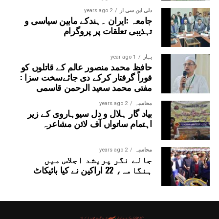
دلی این سی آر
2 years ago
جامعہ :ایران ۔ہندکے مابین سیاسی و
تہذیبی تعلقات پر پروگرام
بہار
1 year ago
حافظ محمد منصور عالم کے قاتلوں کو
فوراً گرفتار کرکے دی جائےسخت سزا :
مفتی محمد سعید الرحمن قاسمی
محاسبہ
2 years ago
بیاد گار ہلال و دل سیوہاروی کے زیر
اہتمام ساتواں آف لائن مشاعرہ
محاسبہ
2 years ago
جالے نگر پریشد اجلاس میں
ہنگامہ، 22 اراکین نے کیا بائیکاٹ