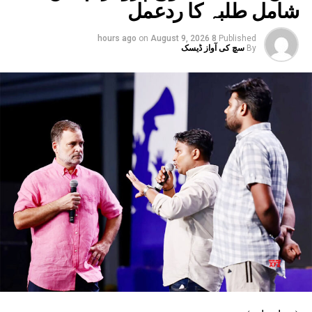
شامل طلبہ کا ردعمل
on
August 9, 2026
8 hours ago
Published
By
سچ کی آواز ڈیسک