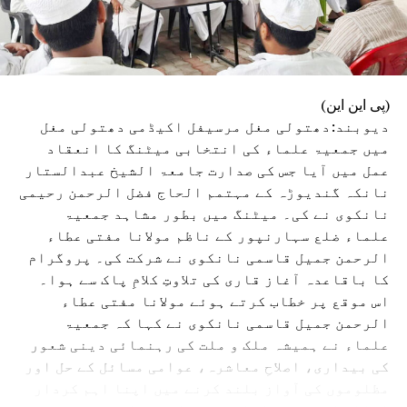
(پی این این)
دیوبند:دھتولی مغل مرسیفل اکیڈمی دھتولی مغل
میں جمعیۃ علماء کی انتخابی میٹنگ کا انعقاد
عمل میں آیا جس کی صدارت جامعۃ الشیخ عبدالستار
نانکہ گندیوڑہ کے مہتمم الحاج فضل الرحمن رحیمی
نانکوی نے کی۔ میٹنگ میں بطور مشاہد جمعیۃ
علماء ضلع سہارنپور کے ناظم مولانا مفتی عطاء
الرحمن جمیل قاسمی نانکوی نے شرکت کی۔ پروگرام
کا باقاعدہ آغاز قاری کی تلاوتِ کلامِ پاک سے ہوا۔
اس موقع پر خطاب کرتے ہوئے مولانا مفتی عطاء
الرحمن جمیل قاسمی نانکوی نے کہا کہ جمعیۃ
علماء نے ہمیشہ ملک و ملت کی رہنمائی دینی شعور
کی بیداری، اصلاحِ معاشرہ، عوامی مسائل کے حل اور
مظلوموں کی آواز بلند کرنے میں اپنا اہم کردار