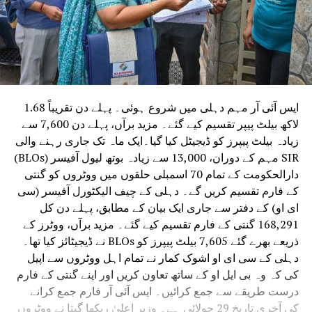
ایس آئی آر مہم دہلی میں شروع ہوئی۔ پہلے دن تقریباً 1.68
لاکھ بیلٹ پیپر تقسیم کیے گئے۔ مزید برآں، پہلے دن 7,600 سے
زیادہ بیلٹ پیپرز کو ڈیجیٹل کیا گیا۔ایک ماہ تک جاری رہنے والی
SIR مہم کے دوران، 13,000 سے زیادہ بوتھ لیول آفیسر (BLOs)
دارالحکومت کے تمام 70 اسمبلی حلقوں میں ووٹروں کو گنتی
کے فارم تقسیم کریں گے۔ دہلی کے چیف الیکٹورل آفیسر (سی
ای او) کے دفتر سے جاری ایک بیان کے مطابق، پہلے دن کل
168,291 گنتی کے فارم تقسیم کیے گئے۔ مزید برآں، ووٹرز کے
ذریعے بھرے گئے 7,605 بیلٹ پیپرز کو BLOs نے ڈیجیٹائز کیا تھا۔
دہلی کے سی ای او اشوک کمار نے تمام اہل ووٹروں سے اپیل
کی کہ وہ بی ایل او کے ساتھ تعاون کریں اور اپنے گنتی کے فارم
درست طریقے سے جمع کرائیں۔ ایس آئی آر فارم جمع کرانے
کی آخری تاریخ 29 جولائی ہے۔ وزیر اعلیٰ ریکھا گپتا نے ووٹروں