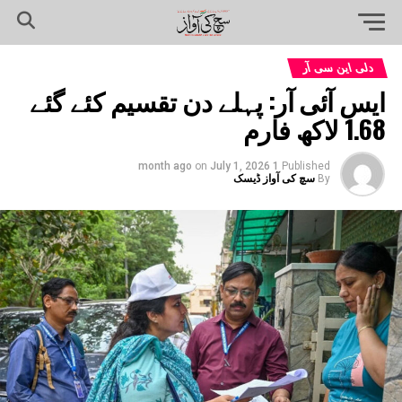
دلی این سی آر
ایس آئی آر: پہلے دن تقسیم کئے گئے
1.68 لاکھ فارم
on
July 1, 2026
1 month ago
Published
By
سچ کی آواز ڈیسک