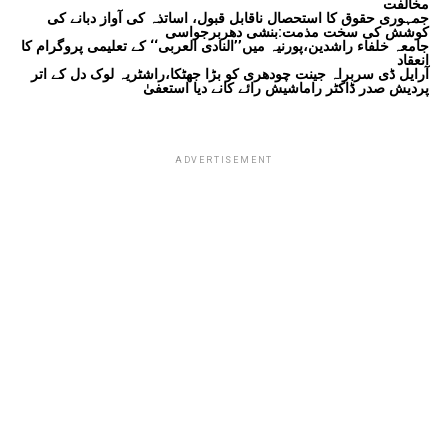
مخالفت
جمہوری حقوق کا استحصال ناقابل قبول، اساتذہ کی آواز دبانے کی
کوشش کی سخت مذمت:بنشی دھربرجواسی
جامعہ خلفاء راشدین،پورنیہ میں’’النادی العربی‘‘ کے تعلیمی پروگرام کا
انعقاد
آرایل ڈی سربراہ جینت چودھری کو بڑا جھٹکا،راشٹریہ لوک دل کے اتر
پردیش صدر ڈاکٹر راماشیش رائے کانے دیا استعفیٰ
ADVERTISEMENT