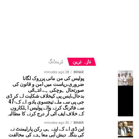
تازہ ترین
ٹرینڈنگ
28 minutes ago
BIHAR
پولیس کی من مانی پرروک لگانا
ضروری،ریاست میں امن و قانون کی
صورتحال ہوچکی ہے انتہائی
بدحال،ایس پی کیخلاف شکایت لے کر ڈی
جی پی سے ملے تیجسوی یادو، اے کے-47
سے فائرنگ کرنے والے پولیس اہلکاروں
کے خلاف ایف آئی آر درج کرنے کا مطالبہ
30 minutes ago
BIHAR
این ڈی اے کے اپنے ہی رکن پارلیمنٹ نے
کی بنگلہ دیش آبی معاہدے کی مخالفت