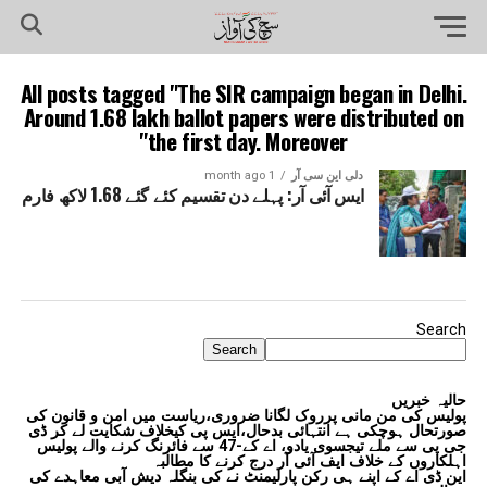
All posts tagged "The SIR campaign began in Delhi.
Around 1.68 lakh ballot papers were distributed on
the first day. Moreover"
دلی این سی آر
1 month ago
ایس آئی آر: پہلے دن تقسیم کئے گئے 1.68 لاکھ فارم
Search
Search
حالیہ خبریں
پولیس کی من مانی پرروک لگانا ضروری،ریاست میں امن و قانون کی
صورتحال ہوچکی ہے انتہائی بدحال،ایس پی کیخلاف شکایت لے کر ڈی
جی پی سے ملے تیجسوی یادو، اے کے-47 سے فائرنگ کرنے والے پولیس
اہلکاروں کے خلاف ایف آئی آر درج کرنے کا مطالبہ
این ڈی اے کے اپنے ہی رکن پارلیمنٹ نے کی بنگلہ دیش آبی معاہدے کی