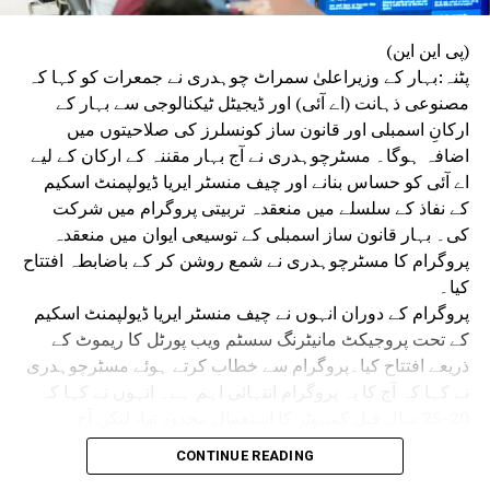
کیا جائے شامل: ڈاکٹر اعجاز علی
(پی این این)
پٹنہ:بہار کے وزیراعلیٰ سمراٹ چوہدری نے جمعرات کو کہا کہ
مصنوعی ذہانت (اے آئی) اور ڈیجیٹل ٹیکنالوجی سے بہار کے
ارکانِ اسمبلی اور قانون ساز کونسلرز کی صلاحیتوں میں
اضافہ ہوگا۔ مسٹرچوہدری نے آج بہار مقننہ کے ارکان کے لیے
اے آئی کو حساس بنانے اور چیف منسٹر ایریا ڈیولپمنٹ اسکیم
کے نفاذ کے سلسلے میں منعقدہ تربیتی پروگرام میں شرکت
کی۔ بہار قانون ساز اسمبلی کے توسیعی ایوان میں منعقدہ
پروگرام کا مسٹرچوہدری نے شمع روشن کر کے باضابطہ افتتاح
کیا۔
پروگرام کے دوران انہوں نے چیف منسٹر ایریا ڈیولپمنٹ اسکیم
کے تحت پروجیکٹ مانیٹرنگ سسٹم ویب پورٹل کا ریموٹ کے
ذریعے افتتاح کیا۔پروگرام سے خطاب کرتے ہوئے مسٹرچوہدری
نے کہا کہ آج کا یہ پروگرام انتہائی اہم ہے۔ انہوں نے کہا کہ
20-25 سال قبل کمپیوٹر کا استعمال محدود تھا، لیکن آج
مصنوعی ذہانت اور ڈیجیٹل ٹیکنالوجی حکومت، انتظامیہ اور
CONTINUE READING
ترقی کی سب سے بڑی ضرورت بن چکی ہے۔ تمام وزراء،