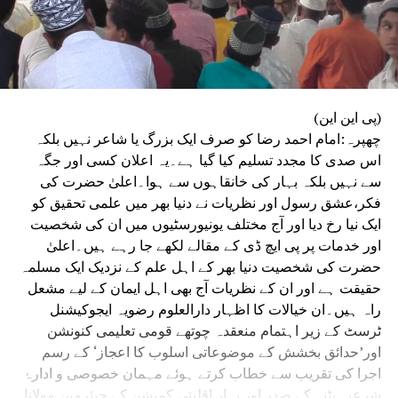
(پی این این)
چھپرہ:امام احمد رضا کو صرف ایک بزرگ یا شاعر نہیں بلکہ
اس صدی کا مجدد تسلیم کیا گیا ہے۔یہ اعلان کسی اور جگہ
سے نہیں بلکہ بہار کی خانقاہوں سے ہوا۔اعلیٰ حضرت کی
فکر،عشق رسول اور نظریات نے دنیا بھر میں علمی تحقیق کو
ایک نیا رخ دیا اور آج مختلف یونیورسٹیوں میں ان کی شخصیت
اور خدمات پر پی ایچ ڈی کے مقالے لکھے جا رہے ہیں۔اعلیٰ
حضرت کی شخصیت دنیا بھر کے اہل علم کے نزدیک ایک مسلمہ
حقیقت ہے اور ان کے نظریات آج بھی اہل ایمان کے لیے مشعل
راہ ہیں۔ان خیالات کا اظہار دارالعلوم رضویہ ایجوکیشنل
ٹرسٹ کے زیر اہتمام منعقدہ چوتھے قومی تعلیمی کنونشن
اور’حدائق بخشش کے موضوعاتی اسلوب کا اعجاز‘ کے رسم
اجرا کی تقریب سے خطاب کرتے ہوئے مہمان خصوصی و ادارۂ
شرعیہ پٹنہ کے صدر اور بہار اقلیتی کمیشن کے چیئرمین مولانا