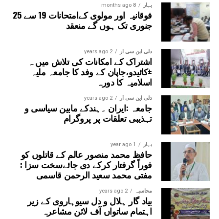
بہار
8 months ago
فوقانیہ اور مولوی کےامتحانات 19 سے 25
جنوری تک ہوں گے منعقد
دلی این سی آر
2 years ago
اشتراک کے امکانات کی تلاش میں ہ
±کائیدو،جاپان کے وفد کا جامعہ ملیہ
اسلامیہ کا دورہ
دلی این سی آر
2 years ago
جامعہ :ایران ۔ہندکے مابین سیاسی و
تہذیبی تعلقات پر پروگرام
بہار
1 year ago
حافظ محمد منصور عالم کے قاتلوں کو
فوراً گرفتار کرکے دی جائےسخت سزا :
مفتی محمد سعید الرحمن قاسمی
محاسبہ
2 years ago
بیاد گار ہلال و دل سیوہاروی کے زیر
اہتمام ساتواں آف لائن مشاعرہ