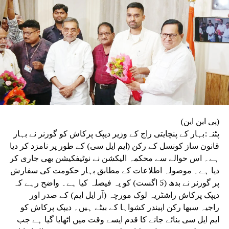
جبکہ تیسری کمیٹی پورے امتحانی نظام اور اس کے طریقۂ کار
کا تفصیلی مطالعہ کرے گی۔
(پی این این)
پٹنہ:بہار کے پنچایتی راج کے وزیر دیپک پرکاش کو گورنر نے بہار
قانون ساز کونسل کے رکن (ایم ایل سی) کے طور پر نامزد کر دیا
ہے۔ اس حوالے سے محکمہ الیکشن نے نوٹیفکیشن بھی جاری کر
دیا ہے۔ موصولہ اطلاعات کے مطابق بہار حکومت کی سفارش
پر گورنر نے بدھ (5 اگست) کو یہ فیصلہ کیا ہے۔ واضح رہے کہ
دیپک پرکاش راشٹریہ لوک مورچہ (آر ایل ایم) کے صدر اور
راجیہ سبھا رکن اپیندر کشواہا کے بیٹے ہیں۔ دیپک پرکاش کو
ایم ایل سی بنائے جانے کا قدم ایسے وقت میں اٹھایا گیا ہے جب