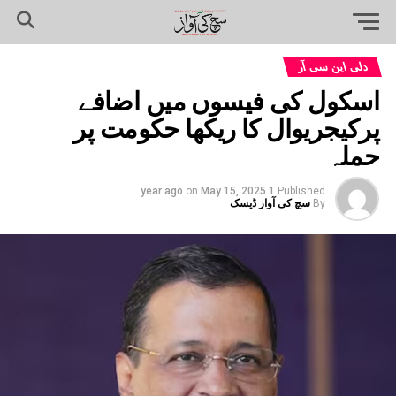
دلی این سی آر
اسکول کی فیسوں میں اضافے
پرکیجریوال کا ریکھا حکومت پر
حملہ
on
May 15, 2025
1 year ago
Published
By
سچ کی آواز ڈیسک