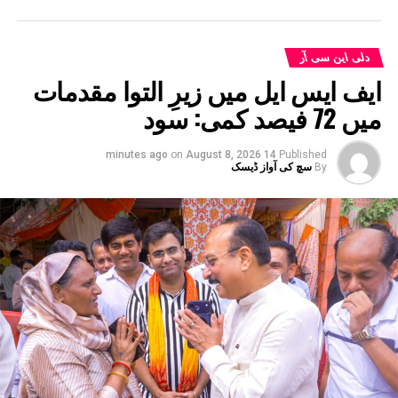
DON'T MISS
سواتی مالیوال نے کہا- پاکستان کی زبان بول رہے ہیں
کیجریوال
دلی این سی آر
ایف ایس ایل میں زیرِ التوا مقدمات
میں 72 فیصد کمی: سود
on
August 8, 2026
14 minutes ago
Published
By
سچ کی آواز ڈیسک