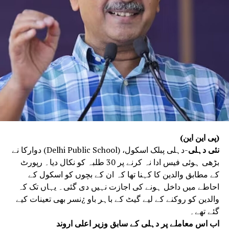
(پی این این)
نئی دہلی
-دہلی پبلک اسکول، (Delhi Public School) دوارکا نے
بڑھی ہوئی فیس ادا نہ کرنے پر 30 طلبہ کو نکال دیا۔ رپورٹ
کے مطابق والدین کا کہنا تھا کہ ان کے بچوں کو اسکول کے
احاطے میں داخل ہونے کی اجازت نہیں دی گئی۔ یہاں تک کہ
والدین کو روکنے کے لیے گیٹ کے باہر باو ¿نسر بھی تعینات کیے
گئے تھے۔
اب اس معاملے پر دہلی کے سابق وزیر اعلی اروند