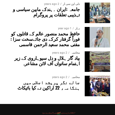
اگست کو یہ 32 سے 34 ڈگری سیلسیس رہنے کا امکان
دلی این سی آر
2 years ago
جامعہ :ایران ۔ہندکے مابین سیاسی و
ہے۔ مجموعی طور پر، اس ہفتے وقفے وقفے سے ہلکی
تہذیبی تعلقات پر پروگرام
بارش ہوگی۔
بہار
1 year ago
حافظ محمد منصور عالم کے قاتلوں کو
فوراً گرفتار کرکے دی جائےسخت سزا :
مفتی محمد سعید الرحمن قاسمی
محاسبہ
2 years ago
بیاد گار ہلال و دل سیوہاروی کے زیر
اہتمام ساتواں آف لائن مشاعرہ
محاسبہ
2 years ago
جالے نگر پریشد اجلاس میں
ہنگامہ، 22 اراکین نے کیا بائیکاٹ