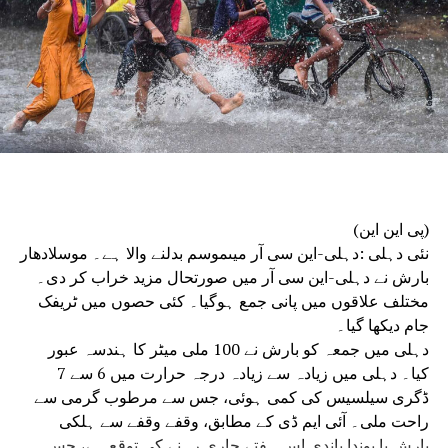
بنانے کے لیے ایک بین ریاستی رابطہ میٹنگ کی۔دہلی پولیس
کمشنر انوراگ کمار کی صدارت میں منعقدہ میٹنگ میں ہریانہ،
پنجاب، اتر پردیش، مدھیہ پردیش، ہماچل پردیش، جھارکھنڈ،
اتراکھنڈ، بہار، راجستھان، جموں و کشمیر اور چندی گڑھ کے
سینئر پولیس افسران نے شرکت کی۔
دہلی پولیس ہیڈکوارٹر میں منعقدہ میٹنگ میں مرکزی انٹیلی
جنس اور نافذ کرنے والے اداروں کے سینئر افسران نے بھی
شرکت کی۔حکام نے بتایا کہ میٹنگ میں قانون نافذ کرنے والے
اداروں کے درمیان بہتر ہم آہنگی کے ذریعے یوم آزادی کی
(پی این این)
تقریبات کو ہموار اور واقعات سے پاک کرنے کو یقینی بنانے پر
نئی دہلی :دہلی-این سی آر میںموسم بدلنے والا ہے۔ موسلادھار
زور دیا گیا۔
بارش نے دہلی-این سی آر میں صورتحال مزید خراب کر دی۔
مختلف علاقوں میں پانی جمع ہوگیا۔ کئی حصوں میں ٹریفک
جام دیکھا گیا۔
دہلی میں جمعہ کو بارش نے 100 ملی میٹر کا ہندسہ عبور
کیا۔ دہلی میں زیادہ سے زیادہ درجہ حرارت میں 6 سے 7
ڈگری سیلسیس کی کمی ہوئی، جس سے مرطوب گرمی سے
راحت ملی۔ آئی ایم ڈی کے مطابق، وقفے وقفے سے ہلکی
بارش یا بوندا باندی اس ہفتے جاری رہنے کی توقع ہے، جس