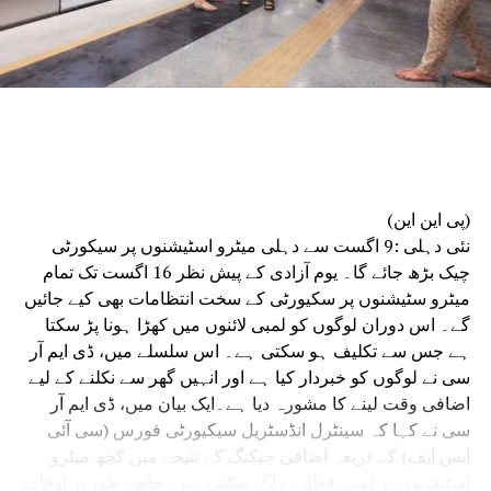
ٹیموں کے استعمال کے لیے چھ موبائل فارنسک وین
بھی خریدی اور فعال کی جا رہی ہیں۔مسٹر سود نے
کہا کہ زیرِ التوا مقدمات کو کم کرنے کے لیے ایف
ایس ایل نے بہتر انسانی وسائل کے انتظام، توسیع
شدہ اور لچکدار کام کے اوقات، ہفتہ وار چھٹیوں
میں کام، عملے کے لیے نقل و حمل، سکیورٹی و کھانے
کا انتظام، اسٹاف روٹیشن اور مختلف ڈویژنوں کے
درمیان بہتر تعامل جیسے اقدامات اٹھائے ہیں۔
(پی این این)
انہوں نے کہا کہ سائنسی تحقیقات موثر فوجداری
نئی دہلی :9 اگست سے دہلی میٹرو اسٹیشنوں پر سیکورٹی
نظامِ انصاف کی ریڑھ کی ہڈی ہے۔ وقت پر کی جانے
چیک بڑھ جائے گا۔ یوم آزادی کے پیش نظر 16 اگست تک تمام
والی فارنسک تحقیقات سے مقدمات میں ہونے والی
میٹرو سٹیشنوں پر سکیورٹی کے سخت انتظامات بھی کیے جائیں
تاخیر کو کم کرنے کے ساتھ ساتھ شہریوں کو جلد
گے۔ اس دوران لوگوں کو لمبی لائنوں میں کھڑا ہونا پڑ سکتا
انصاف دلانے میں بھی مدد ملتی ہے۔
ہے جس سے تکلیف ہو سکتی ہے۔ اس سلسلے میں، ڈی ایم آر
سی نے لوگوں کو خبردار کیا ہے اور انہیں گھر سے نکلنے کے لیے
اضافی وقت لینے کا مشورہ دیا ہے۔ایک بیان میں، ڈی ایم آر
سی نے کہا کہ سینٹرل انڈسٹریل سیکیورٹی فورس (سی آئی
ایس ایف) کے ذریعہ اضافی چیکنگ کے نتیجے میں کچھ میٹرو
اسٹیشنوں پر لمبی قطاریں لگ سکتی ہیں، خاص طور پر اوقات