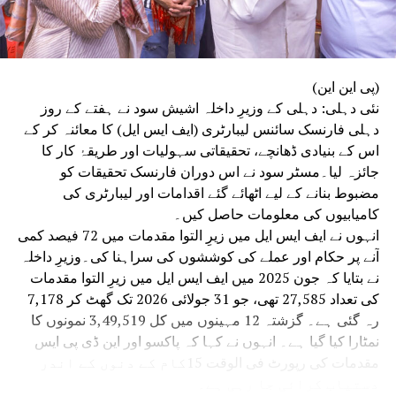
(پی این این)
نئی دہلی: دہلی کے وزیرِ داخلہ اشیش سود نے ہفتے کے روز
دہلی فارنسک سائنس لیبارٹری (ایف ایس ایل) کا معائنہ کر کے
اس کے بنیادی ڈھانچے، تحقیقاتی سہولیات اور طریقۂ کار کا
جائزہ لیا۔مسٹر سود نے اس دوران فارنسک تحقیقات کو
مضبوط بنانے کے لیے اٹھائے گئے اقدامات اور لیبارٹری کی
کامیابیوں کی معلومات حاصل کیں۔
انہوں نے ایف ایس ایل میں زیرِ التوا مقدمات میں 72 فیصد کمی
آنے پر حکام اور عملے کی کوششوں کی سراہنا کی۔وزیرِ داخلہ
نے بتایا کہ جون 2025 میں ایف ایس ایل میں زیرِ التوا مقدمات
کی تعداد 27,585 تھی، جو 31 جولائی 2026 تک گھٹ کر 7,178
رہ گئی ہے۔ گزشتہ 12 مہینوں میں کل 3,49,519 نمونوں کا
نمٹارا کیا گیا ہے۔ انہوں نے کہا کہ پاکسو اور این ڈی پی ایس
مقدمات کی رپورٹ فی الوقت 15کام کے دنوں کے اندر
دستیاب کرائی جا رہی ہے۔