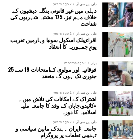
سیکٹر-38A بوٹینیکل گارڈن، سیکٹر-44، نوئیڈا آفس، سیکٹر-96،
دلی این سی آر
2 years ago
دہلی میں غیر قانونی بنگلہ دیشیوں کے
سیکٹر-97، سیکٹر-105، سیکٹر-108، سیکٹر-93، اور پنچشیل
خلاف مہم تیز، 175 مشتبہ شہریوں کی
بوائز انٹر کالج شامل ہوں گے۔
شناخت
دلی این سی آر
2 years ago
اقراءپبلک اسکول سونیا وہارمیں تقریب
یومِ جمہوریہ کا انعقاد
بہار
8 months ago
فوقانیہ اور مولوی کےامتحانات 19 سے 25
جنوری تک ہوں گے منعقد
دلی این سی آر
2 years ago
اشتراک کے امکانات کی تلاش میں ہ
±کائیدو،جاپان کے وفد کا جامعہ ملیہ
اسلامیہ کا دورہ
دلی این سی آر
2 years ago
جامعہ :ایران ۔ہندکے مابین سیاسی و
تہذیبی تعلقات پر پروگرام