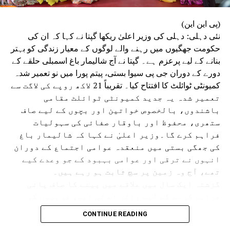
(پی این این)
نئی دہلی: دہلی کی وزیر اعلیٰ ریکھا گپتا نے کہا کہ ان کی
حکومت جھگیوں میں رہنے والے لوگوں کے معیار زندگی کو بہتر
بنانے کے لیے پرعزم ہے۔ گپتا نے آج شالیمار باغ اسمبلی حلقے کے
دورے کے دوران جی پی سیوا بستی، پیتم پورا میں نو تعمیر شدہ
کمیونٹی ٹوائلٹ کا افتتاح کیا۔ تقریباً 21 لاکھ روپے کی لاگت سے
تعمیر شدہ یہ جدید کمیونٹی ٹوائلٹ مقامی
باشندوں، بالخصوص خواتین اور بچوں کے لیے صاف
ستھری، محفوظ اور باوقار صفائی کی سہولیات
فراہم کرے گا۔وزیر اعلیٰ نے کہا کہ شالیمار باغ
کی جھگی بستی میں منعقدہ عوامی اجتماع کے دوران
انہوں نے ترقی اور عوامی بہبود کے جو وعدے کیے
تھے، آج وہ زمین پر سچ ثابت ہو رہے ہیں۔
گزشتہ ایک سال میں علاقے میں پینے کا صاف پانی
فراہم کرنے کے لیے واٹر اے ٹی ایم، غریبوں کو
سستا اور تغذیہ بخش کھانا فراہم کرنے کے لیے اٹل
CONTINUE READING
کینٹین، پانی کی نئی پائپ لائن، سی سی ٹی وی