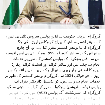
گروگرام:ہریانہ حکومت نے انڈین پولیس سروس (آئی پی ایس)
کے سینئر افسر سباش کاویراج کو وکاس اروڑہ کی جگہ
گروگرام کا نیا پولیس کمشنر مقرر کیا ہے۔ وہ آج چارج
سنبھالیں گے۔ سباش کاویراج، 1999 بیچ کے آئی پی ایس آفیسر،
اس سے قبل پنچکولہ کے پولیس کمشنر کے طور پر خدمات
انجام دے چکے ہیں اور سائبر کرائم اور اسٹیٹ کرائم ریکارڈ
بیورو کا اضافی چارج بھی سنبھال چکے ہیں۔ دریں اثنا، وکاس
اروڑہ، جو جولائی 2024 سے گروگرام پولیس کمشنر کے طور پر
خدمات انجام دے رہے ہیں، کو ایڈیشنل ڈائریکٹر جنرل آف
پولیس (ایڈمنسٹریشن)، پنچکولہ مقرر کیا گیا ہے۔ ادیتی سنگھ
گروگرام کی سپرنٹنڈنٹ آف پولیس (ACB) ہوں گی۔آئی پی
ایس افسر سباش کاویراج کو کافی متحرک سمجھا
جاتا ہے۔ گروگرام پولیس کمشنر کے طور پر ان کی