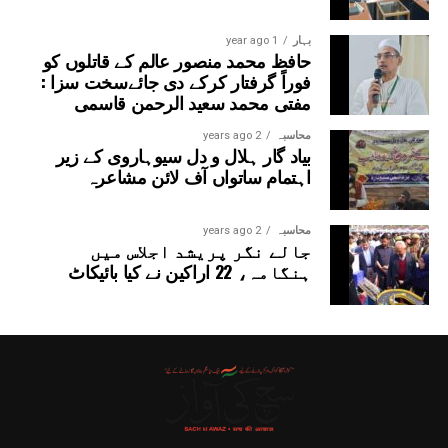
بہار
1 year ago
حافظ محمد منصور عالم کے قاتلوں کو
فوراً گرفتار کرکے دی جائےسخت سزا :
مفتی محمد سعید الرحمن قاسمی
محاسبہ
2 years ago
بیاد گار ہلال و دل سیوہاروی کے زیر
اہتمام ساتواں آف لائن مشاعرہ
محاسبہ
2 years ago
جالے نگر پریشد اجلاس میں
ہنگامہ، 22 اراکین نے کیا بائیکاٹ