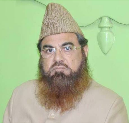
بیورو مقرر کیا گیا ہے۔آئی جی پی ہوم گارڈز اینڈ
لاء اینڈ آرڈر کلدیپ سنگھ کو کے کے راؤ کی جگہ
حصار رینج کا نیا آئی جی مقرر کیا گیا ہے۔ کے کے
راؤ کو اے ڈی جی پی آر ٹی سی بھونڈی کی ذمہ داری
سونپی گئی ہے۔ آئی جی اوم پرکاش کو ساؤتھ رینج
ریواڑی کی ذمہ داری سونپی گئی ہے۔موجودہ آئی جی
نازنین بھسین کو ایچ اے پی مدھوبن کے ساتھ ساتھ
اے ٹی سی بھونڈی کا اضافی چارج دیا گیا ہے۔
سریندر سنگھ بھوریا کو ایس پی ایس ٹی ایف
پنچکولہ اور ایس پی کمانڈو کرنال کا اضافی چارج
دیا گیا ہے۔ ایچ پی ایس افسران میں، ادیتی سنگھ
کو ایس پی، ایس وی اور اے سی بی، گروگرام،
سدھارتھ دھندھا کو ایس پی، اسٹیٹ کرائم برانچ،
ہریانہ، اور پوجا ڈبلا کو ایس پی، ای آر ایس ایس،
پنچکولہ مقرر کیا گیا ہے۔ہریانہ حکومت کے اس
فیصلے کو امن و امان کو مضبوط بنانے اور انتظامی
عمل کو تیز کرنے کی سمت میں ایک اہم قدم قرار دیا
جا رہا ہے۔ ذرائع کے مطابق آنے والے دنوں میں
دیگر محکموں میں بھی تبدیلیاں ممکن ہیں۔