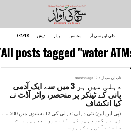
دلی این سی آر
محاسبہ
بہار
دیش
EPAPER
All posts tagged "water ATMs
دلی این سی آر
12 months ago
دہلی میں ہر 3 میں سے ایک آدمی
پانی کے ٹینکر پر منحصر، واٹر آڈٹ نے
کیا انکشاف
(پی این این) نئی دہلی :دہلی کی 12 بستیوں میں 500 سے
زیادہ گھروں پر کیے گئے سروے میں یہ بات
سامنے آئی ہے کہ ہر...