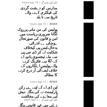
دلی این سی آر
14 hours ago
مدارس کو دہشت گردی
کی فیکٹری کہنے والے
تاریخ سے نا بلد
15 hours ago
BIHAR
پولیس کی من مانی پرروک
لگانا ضروری،ریاست میں
امن و قانون کی صورتحال
ہوچکی ہے انتہائی
بدحال،ایس پی کیخلاف
شکایت لے کر ڈی جی پی
سے ملے تیجسوی یادو، اے
کے-47 سے فائرنگ کرنے
والے پولیس اہلکاروں کے
خلاف ایف آئی آر درج کرنے
کا مطالبہ
15 hours ago
BIHAR
این ڈی اے کے اپنے ہی رکن
پارلیمنٹ نے کی بنگلہ دیش
آبی معاہدے کی مخالفت
دلی این سی آر
2 years ago
دہلی میں غیر قانونی بنگلہ