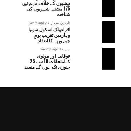
دیشیوں کے خلاف مہم تیز،
175 مشتبہ شہریوں کی
شناخت
دلی این سی آر
2 years ago
اقراءپبلک اسکول سونیا
وہارمیں تقریب یومِ
جمہوریہ کا انعقاد
بہار
8 months ago
فوقانیہ اور مولوی
کےامتحانات 19 سے 25
جنوری تک ہوں گے منعقد