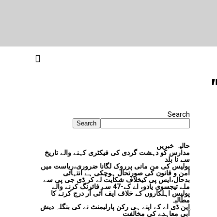
Search
Search
حالیہ خبریں
مدارس کو دہشت گردی کی فیکٹری کہنے والے تاریخ
سے نا بلد
پولیس کی من مانی پرروک لگانا ضروری،ریاست میں
امن و قانون کی صورتحال ہوچکی ہے انتہائی
بدحال،ایس پی کیخلاف شکایت لے کر ڈی جی پی سے
ملے تیجسوی یادو، اے کے-47 سے فائرنگ کرنے والے
پولیس اہلکاروں کے خلاف ایف آئی آر درج کرنے کا
مطالبہ
این ڈی اے کے اپنے ہی رکن پارلیمنٹ نے کی بنگلہ دیش
آبی معاہدے کی مخالفت