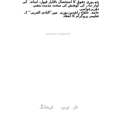
جمہوری حقوق کا استحصال ناقابل قبول، اساتذہ کی
آواز دبانے کی کوشش کی سخت مذمت:بنشی
دھربرجواسی
جامعہ خلفاء راشدین،پورنیہ میں’’النادی العربی‘‘ کے
تعلیمی پروگرام کا انعقاد
ADVERTISEMENT
تازہ ترین
ٹرینڈنگ