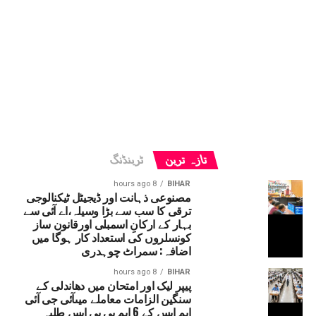
تازہ ترین
ٹرینڈنگ
8 hours ago
BIHAR
مصنوعی ذہانت اور ڈیجیٹل ٹیکنالوجی
ترقی کا سب سے بڑا وسیلہ،اے آئی سے
بہار کے ارکانِ اسمبلی اورقانون ساز
کونسلروں کی استعداد کار ہوگا میں
اضافہ: سمراٹ چوہدری
8 hours ago
BIHAR
پیپر لیک اور امتحان میں دھاندلی کے
سنگین الزامات معاملے میںآئی جی آئی
ایم ایس کے 6 ایم بی بی ایس طلبہ