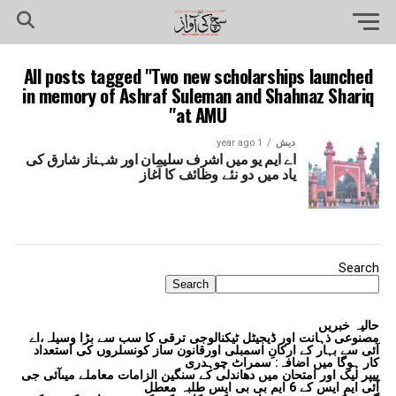
All posts tagged "Two new scholarships launched
in memory of Ashraf Suleman and Shahnaz Shariq
at AMU"
دیش
1 year ago
اے ایم یو میں اشرف سلیمان اور شہناز شارق کی
یاد میں دو نئے وظائف کا آغاز
Search
Search
حالیہ خبریں
مصنوعی ذہانت اور ڈیجیٹل ٹیکنالوجی ترقی کا سب سے بڑا وسیلہ،اے
آئی سے بہار کے ارکانِ اسمبلی اورقانون ساز کونسلروں کی استعداد
کار ہوگا میں اضافہ: سمراٹ چوہدری
پیپر لیک اور امتحان میں دھاندلی کے سنگین الزامات معاملے میںآئی جی
آئی ایم ایس کے 6 ایم بی بی ایس طلبہ معطل