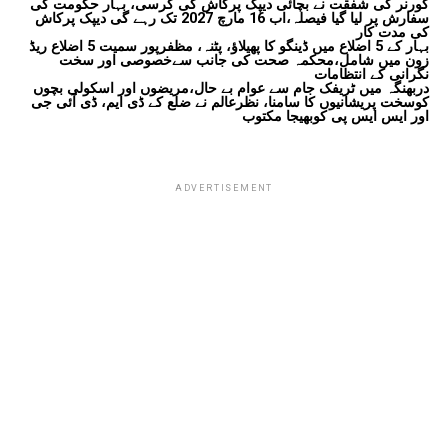
گورنر کی شفقت نے بچائی دیپک پرکاش کی کرسی، بہار حکومت کی
سفارش پر لیا گیا فیصلہ،اب 16 مارچ 2027 تک رہے گی دیپک پرکاش
کی مدت کار
بہار کے 5 اضلاع میں ڈینگو کا پھیلاؤ، پٹنہ، مظفرپور سمیت 5 اضلاع ریڈ
زون میں شامل،محکمہ صحت کی جانب سےخصوصی اور سخت
نگرانی کے انتظامات
دربھنگہ میں ٹریفک جام سے عوام بے حال،مریضوں اور اسکولی بچوں
کوسخت پریشانیوں کا سامنا، نظرعالم نے ضلع کے ڈی ایم، ڈی آئی جی
اور ایس ایس پی کوبھیجا مکتوب
ADVERTISEMENT