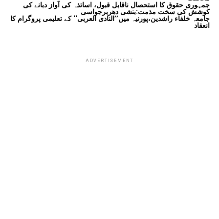
جمہوری حقوق کا استحصال ناقابل قبول، اساتذہ کی آواز دبانے کی
کوشش کی سخت مذمت:بنشی دھربرجواسی
جامعہ خلفاء راشدین،پورنیہ میں’’النادی العربی‘‘ کے تعلیمی پروگرام کا
انعقاد
ADVERTISEMENT