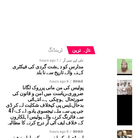
تازہ ترین
ٹرینڈنگ
دلی این سی آر
7 hours ago
مدارس کو دہشت گردی کی فیکٹری
کہنے والے تاریخ سے نا بلد
8 hours ago
BIHAR
پولیس کی من مانی پرروک لگانا
ضروری،ریاست میں امن و قانون کی
صورتحال ہوچکی ہے انتہائی
بدحال،ایس پی کیخلاف شکایت لے کر ڈی
جی پی سے ملے تیجسوی یادو، اے کے-47
سے فائرنگ کرنے والے پولیس اہلکاروں
کے خلاف ایف آئی آر درج کرنے کا مطالبہ
8 hours ago
BIHAR
این ڈی اے کے اپنے ہی رکن پارلیمنٹ نے