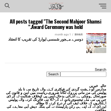
All posts tagged "The Second Mahjoor Shamsi
Award Ceremony was held."
1 month ago
BIHAR
دوسرے مہجور شمسی ایوارڈ کی تقریب کا انعقاد
Search
Search
حالیہ خبریں
مدارس کو دہشت گردی کی فیکٹری کہنے والے تاریخ سے نا بلد
پولیس کی من مانی پرروک لگانا ضروری،ریاست میں امن و قانون کی
صورتحال ہوچکی ہے انتہائی بدحال،ایس پی کیخلاف شکایت لے کر ڈی
جی پی سے ملے تیجسوی یادو، اے کے-47 سے فائرنگ کرنے والے پولیس
اہلکاروں کے خلاف ایف آئی آر درج کرنے کا مطالبہ
این ڈی اے کے اپنے ہی رکن پارلیمنٹ نے کی بنگلہ دیش آبی معاہدے کی
مخالفت