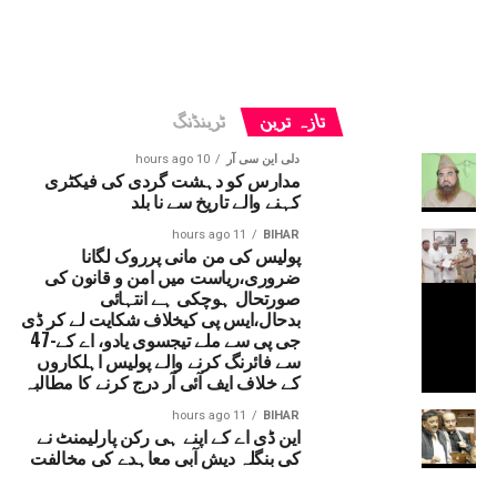
تازہ ترین
ٹرینڈنگ
دلی این سی آر
10 hours ago
مدارس کو دہشت گردی کی فیکٹری
کہنے والے تاریخ سے نا بلد
11 hours ago
BIHAR
پولیس کی من مانی پرروک لگانا
ضروری،ریاست میں امن و قانون کی
صورتحال ہوچکی ہے انتہائی
بدحال،ایس پی کیخلاف شکایت لے کر ڈی
جی پی سے ملے تیجسوی یادو، اے کے-47
سے فائرنگ کرنے والے پولیس اہلکاروں
کے خلاف ایف آئی آر درج کرنے کا مطالبہ
11 hours ago
BIHAR
این ڈی اے کے اپنے ہی رکن پارلیمنٹ نے
کی بنگلہ دیش آبی معاہدے کی مخالفت