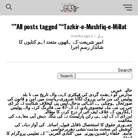
All posts tagged "“Tazkir-e-Mushfiq-e-Millat”"
بہار
6 months ago
امیرِ شریعت کے ہاتھوں متعدد اہم کتابوں کا
شاندار رسمِ اجرا
Search
Search
حالیہ خبریں
مدارس کو دہشت گردی کی فیکٹری کہنے والے تاریخ سے نا بلد
پولیس کی من مانی پرروک لگانا ضروری،ریاست میں امن و قانون کی
صورتحال ہوچکی ہے انتہائی بدحال،ایس پی کیخلاف شکایت لے کر ڈی
جی پی سے ملے تیجسوی یادو، اے کے-47 سے فائرنگ کرنے والے پولیس
اہلکاروں کے خلاف ایف آئی آر درج کرنے کا مطالبہ
این ڈی اے کے اپنے ہی رکن پارلیمنٹ نے کی بنگلہ دیش آبی معاہدے کی
مخالفت
جمہوری حقوق کا استحصال ناقابل قبول، اساتذہ کی آواز دبانے کی
کوشش کی سخت مذمت:بنشی دھربرجواسی
جامعہ خلفاء راشدین،پورنیہ میں’’النادی العربی‘‘ کے تعلیمی پروگرام کا
انعقاد