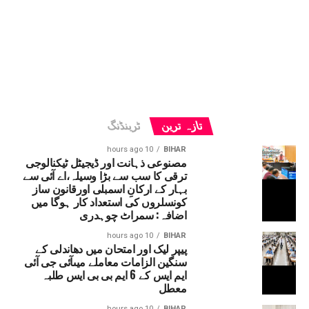
تازہ ترین
ٹرینڈنگ
10 hours ago
BIHAR
مصنوعی ذہانت اور ڈیجیٹل ٹیکنالوجی
ترقی کا سب سے بڑا وسیلہ،اے آئی سے
بہار کے ارکانِ اسمبلی اورقانون ساز
کونسلروں کی استعداد کار ہوگا میں
اضافہ: سمراٹ چوہدری
10 hours ago
BIHAR
پیپر لیک اور امتحان میں دھاندلی کے
سنگین الزامات معاملے میںآئی جی آئی
ایم ایس کے 6 ایم بی بی ایس طلبہ
معطل
10 hours ago
BIHAR