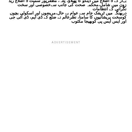
بہار کے 5 اضلاع میں ڈینگو کا پھیلاؤ، پٹنہ، مظفرپور سمیت 5 اضلاع ریڈ
زون میں شامل،محکمہ صحت کی جانب سےخصوصی اور سخت
نگرانی کے انتظامات
دربھنگہ میں ٹریفک جام سے عوام بے حال،مریضوں اور اسکولی بچوں
کوسخت پریشانیوں کا سامنا، نظرعالم نے ضلع کے ڈی ایم، ڈی آئی جی
اور ایس ایس پی کوبھیجا مکتوب
ADVERTISEMENT