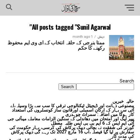
All posts tagged "Sunil Agarwal"
دیش
1 month ago
ممتا بنرجی کے حلقہ انتخاب کے ای وی ایم محفوظ
رکھنے کا حکم
Search
Search
حالیہ خبریں
مصنوعی ذہانت اور ڈیجیٹل ٹیکنالوجی ترقی کا سب سے بڑا وسیلہ،اے
آئی سے بہار کے ارکانِ اسمبلی اورقانون ساز کونسلروں کی استعداد
کار ہوگا میں اضافہ: سمراٹ چوہدری
پیپر لیک اور امتحان میں دھاندلی کے سنگین الزامات معاملے میںآئی جی
آئی ایم ایس کے 6 ایم بی بی ایس طلبہ معطل
گورنر کی شفقت نے بچائی دیپک پرکاش کی کرسی، بہار حکومت کی
سفارش پر لیا گیا فیصلہ،اب 16 مارچ 2027 تک رہے گی دیپک پرکاش
کی مدت کار