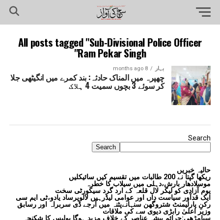
All posts tagged "Sub-Divisional Police Officer
Ram Pekar Singh"
بہار
8 months ago
چھپرہ میں المناک حادثہ: بند کمرے میں انگیٹھی جلا
کر سوئے 3 بچوں سمیت 4 ہلاک
Search
Search
حالیہ خبریں
ریکھا گپتا نے 200 طالبات میں تقسیم کیں سائیکلیں
موسلادھار بارش،دہلی میں سیلاب کا خطرہ
یوم آزادی کو لیکر لال قلعہ کے ارد گرد سیکورٹی سخت
ایک قدآور سیاست داں اور عوامی لیڈرہیں لالوپرساد یادو،ٹی ایم سی
رکنِ پارلیمنٹ شتروگھن سنہانےپٹنہ میں آرجے ڈی سربراہ اور رسابق
وزیر اعلیٰ رابڑی دیوی سے کی ملاقات
سیامڑھی:جرائم پیشہ عناصر کے خلاف مزید ہوگا پولیس کا شکنجہ