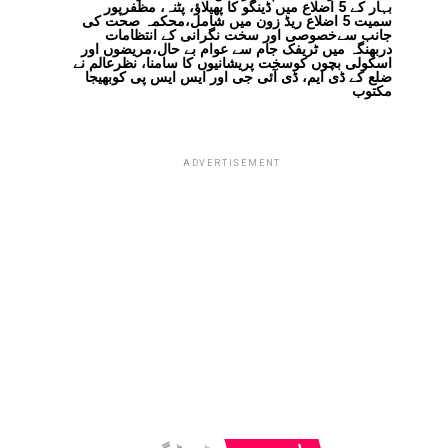
بہار کے 5 اضلاع میں ڈینگو کا پھیلاؤ، پٹنہ، مظفرپور
سمیت 5 اضلاع ریڈ زون میں شامل،محکمہ صحت کی
جانب سےخصوصی اور سخت نگرانی کے انتظامات
دربھنگہ میں ٹریفک جام سے عوام بے حال،مریضوں اور
اسکولی بچوں کوسخت پریشانیوں کا سامنا، نظرعالم نے
ضلع کے ڈی ایم، ڈی آئی جی اور ایس ایس پی کوبھیجا
مکتوب
ADVERTISEMENT