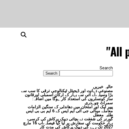
All 
Search
Search
حالیہ خبریں
مصنوعی ذہانت اور ڈیجیٹل ٹیکنالوجی ترقی کا سب سے
بڑا وسیلہ،اے آئی سے بہار کے ارکانِ اسمبلی اورقانون
ساز کونسلروں کی استعداد کار ہوگا میں اضافہ:
سمراٹ چوہدری
پیپر لیک اور امتحان میں دھاندلی کے سنگین الزامات
معاملے میںآئی جی آئی ایم ایس کے 6 ایم بی بی ایس
طلبہ معطل
گورنر کی شفقت نے بچائی دیپک پرکاش کی کرسی،
بہار حکومت کی سفارش پر لیا گیا فیصلہ،اب 16 مارچ
2027 تک رہے گی دیپک پرکاش کی مدت کار