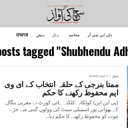
دلی این سی آر
محاسبہ
بہار
دیش
EPAPER
posts tagged "Shubhendu Adhi
دیش
1 month ago
ممتا بنرجی کے حلقہ انتخاب کے ای وی
ایم محفوظ رکھنے کا حکم
(پی این این) کولکاتہ:کلکتہ ہائی کورٹ نے مغربی بنگال
کے بھوانی پور اسمبلی سیٹ کی ووٹوں گنتی سے جڑے
ثبوت کو محفوظ رکھنے کا حکم دیا...