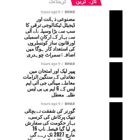
تازہ ترین
ٹرینڈنگ
9 hours ago
BIHAR
مصنوعی ذہانت اور
ڈیجیٹل ٹیکنالوجی ترقی کا
سب سے بڑا وسیلہ،اے آئی
سے بہار کے ارکانِ اسمبلی
اورقانون ساز کونسلروں
کی استعداد کار ہوگا میں
اضافہ: سمراٹ چوہدری
9 hours ago
BIHAR
پیپر لیک اور امتحان میں
دھاندلی کے سنگین الزامات
معاملے میںآئی جی آئی ایم
ایس کے 6 ایم بی بی ایس
طلبہ معطل
9 hours ago
BIHAR
گورنر کی شفقت نے بچائی
دیپک پرکاش کی کرسی،
بہار حکومت کی سفارش
پر لیا گیا فیصلہ،اب 16
مارچ 2027 تک رہے گی