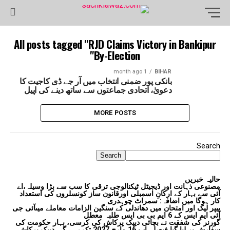
All posts tagged "RJD Claims Victory in Bankipur
By-Election"
1 month ago
BIHAR
بانکی پور ضمنی انتخاب میں آر جے ڈی کاجیت کا
دعویٰ، اتحادی جماعتوں سے ساتھ دینے کی اپیل
MORE POSTS
Search
Search
حالیہ خبریں
مصنوعی ذہانت اور ڈیجیٹل ٹیکنالوجی ترقی کا سب سے بڑا وسیلہ،اے
آئی سے بہار کے ارکانِ اسمبلی اورقانون ساز کونسلروں کی استعداد
کار ہوگا میں اضافہ: سمراٹ چوہدری
پیپر لیک اور امتحان میں دھاندلی کے سنگین الزامات معاملے میںآئی جی
آئی ایم ایس کے 6 ایم بی بی ایس طلبہ معطل
گورنر کی شفقت نے بچائی دیپک پرکاش کی کرسی، بہار حکومت کی
سفارش پر لیا گیا فیصلہ،اب 16 مارچ 2027 تک رہے گی دیپک پرکاش