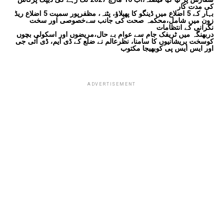
کی مدت کار
بہار کے 5 اضلاع میں ڈینگو کا پھیلاؤ، پٹنہ، مظفرپور سمیت 5 اضلاع ریڈ
زون میں شامل،محکمہ صحت کی جانب سےخصوصی اور سخت
نگرانی کے انتظامات
دربھنگہ میں ٹریفک جام سے عوام بے حال،مریضوں اور اسکولی بچوں
کوسخت پریشانیوں کا سامنا، نظرعالم نے ضلع کے ڈی ایم، ڈی آئی جی
اور ایس ایس پی کوبھیجا مکتوب
ADVERTISEMENT