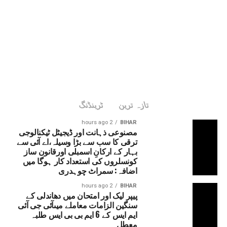
تازہ ترین
ٹرینڈنگ
2 hours ago
BIHAR
مصنوعی ذہانت اور ڈیجیٹل ٹیکنالوجی
ترقی کا سب سے بڑا وسیلہ،اے آئی سے
بہار کے ارکانِ اسمبلی اورقانون ساز
کونسلروں کی استعداد کار ہوگا میں
اضافہ: سمراٹ چوہدری
2 hours ago
BIHAR
پیپر لیک اور امتحان میں دھاندلی کے
سنگین الزامات معاملے میںآئی جی آئی
ایم ایس کے 6 ایم بی بی ایس طلبہ
معطل