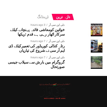
تازہ ترین
ٹرینڈنگ
دلی این سی آر
3 hours ago
خواتین کومعاشی فائدہ پہنچانے کیلئے
سرکار اٹھار رہی ہے قدم :ریکھا
دلی این سی آر
7 hours ago
رتلہ کنڈلی کوریڈور کی تعمیرکیلئے ڈی
ایم آر سی نے شروع کی تیاریاں
دلی این سی آر
7 hours ago
گروگرام میں بارش سے سیلاب جیسی
صورتحال