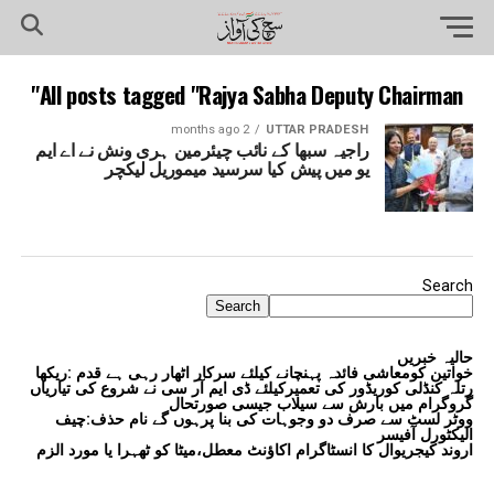
All posts tagged "Rajya Sabha Deputy Chairman"
2 months ago
UTTAR PRADESH
راجیہ سبھا کے نائب چیئرمین ہری ونش نے اے ایم
یو میں پیش کیا سرسید میموریل لیکچر
Search
Search
حالیہ خبریں
خواتین کومعاشی فائدہ پہنچانے کیلئے سرکار اٹھار رہی ہے قدم :ریکھا
رتلہ کنڈلی کوریڈور کی تعمیرکیلئے ڈی ایم آر سی نے شروع کی تیاریاں
گروگرام میں بارش سے سیلاب جیسی صورتحال
ووٹر لسٹ سے صرف دو وجوہات کی بنا پرہوں گے نام حذف:چیف
الیکٹورل آفیسر
اروند کیجریوال کا انسٹاگرام اکاؤنٹ معطل،میٹا کو ٹھہرا یا مورد الزم