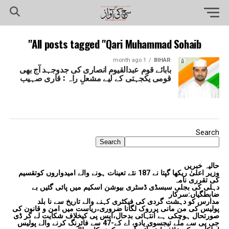
All posts tagged "Qari Muhammad Sohaib"
1 month ago
BIHAR
بابائے قوم عبدالقیوم انصاری کی جدوجہد آج بھی
قومی یکجہتی کے لیے مشعلِ راہ : قاری صہیب
Search
Search
حالیہ خبریں
وزیر اعلیٰ ریکھا گپتا نے 187 نئے تعینات ہونے والے امیدواروں کوتقسیم
کی تقرری نامہ
دہلی کی بجلی سبسڈی ڈسٹری بیوشن اسکیم میں پائی گئیں بے
ضابطگیاں:سرکار
مدارس کو دہشت گردی کی فیکٹری کہنے والے تاریخ سے نا بلد
پولیس کی من مانی پرروک لگانا ضروری،ریاست میں امن و قانون کی
صورتحال ہوچکی ہے انتہائی بدحال،ایس پی کیخلاف شکایت لے کر ڈی
جی پی سے ملے تیجسوی یادو، اے کے-47 سے فائرنگ کرنے والے پولیس