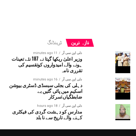
تازہ ترین
ٹرینڈنگ
دلی این سی آر
11 minutes ago
وزیر اعلیٰ ریکھا گپتا نے 187 نئے تعینات
ہونے والے امیدواروں کوتقسیم کی
تقرری نامہ
دلی این سی آر
16 minutes ago
دہلی کی بجلی سبسڈی ڈسٹری بیوشن
اسکیم میں پائی گئیں بے
ضابطگیاں:سرکار
دلی این سی آر
18 hours ago
مدارس کو دہشت گردی کی فیکٹری
کہنے والے تاریخ سے نا بلد