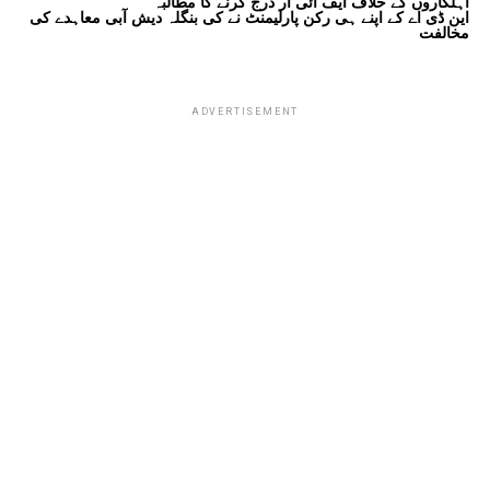
اہلکاروں کے خلاف ایف آئی آر درج کرنے کا مطالبہ
این ڈی اے کے اپنے ہی رکن پارلیمنٹ نے کی بنگلہ دیش آبی معاہدے کی
مخالفت
ADVERTISEMENT