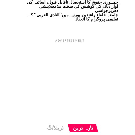
جمہوری حقوق کا استحصال ناقابل قبول، اساتذہ کی
آواز دبانے کی کوشش کی سخت مذمت:بنشی
دھربرجواسی
جامعہ خلفاء راشدین،پورنیہ میں’’النادی العربی‘‘ کے
تعلیمی پروگرام کا انعقاد
ADVERTISEMENT
تازہ ترین
ٹرینڈنگ