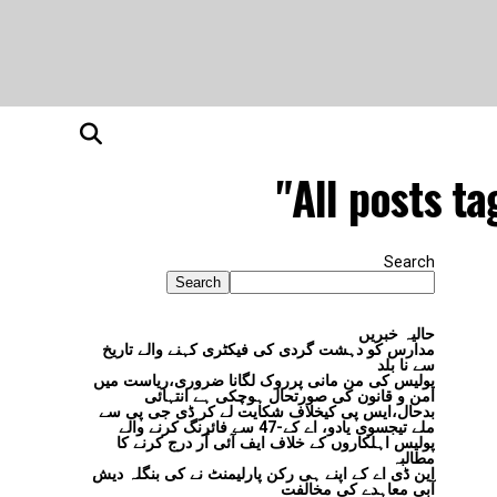
All posts t
Search
Search
حالیہ خبریں
مدارس کو دہشت گردی کی فیکٹری کہنے والے تاریخ
سے نا بلد
پولیس کی من مانی پرروک لگانا ضروری،ریاست میں
امن و قانون کی صورتحال ہوچکی ہے انتہائی
بدحال،ایس پی کیخلاف شکایت لے کر ڈی جی پی سے
ملے تیجسوی یادو، اے کے-47 سے فائرنگ کرنے والے
پولیس اہلکاروں کے خلاف ایف آئی آر درج کرنے کا
مطالبہ
این ڈی اے کے اپنے ہی رکن پارلیمنٹ نے کی بنگلہ دیش
آبی معاہدے کی مخالفت