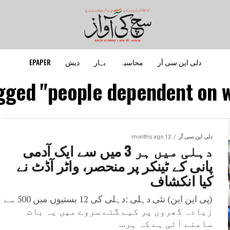
دلی این سی آر
محاسبہ
بہار
دیش
EPAPER
agged "people dependent on w
دلی این سی آر
12 months ago
دہلی میں ہر 3 میں سے ایک آدمی
پانی کے ٹینکر پر منحصر، واٹر آڈٹ نے
کیا انکشاف
(پی این این) نئی دہلی :دہلی کی 12 بستیوں میں 500 سے
زیادہ گھروں پر کیے گئے سروے میں یہ بات
سامنے آئی ہے کہ ہر...