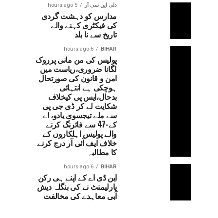
دلی این سی آر
5 hours ago
مدارس کو دہشت گردی
کی فیکٹری کہنے والے
تاریخ سے نا بلد
6 hours ago
BIHAR
پولیس کی من مانی پرروک
لگانا ضروری،ریاست میں
امن و قانون کی صورتحال
ہوچکی ہے انتہائی
بدحال،ایس پی کیخلاف
شکایت لے کر ڈی جی پی
سے ملے تیجسوی یادو، اے
کے-47 سے فائرنگ کرنے
والے پولیس اہلکاروں کے
خلاف ایف آئی آر درج کرنے
کا مطالبہ
6 hours ago
BIHAR
این ڈی اے کے اپنے ہی رکن
پارلیمنٹ نے کی بنگلہ دیش
آبی معاہدے کی مخالفت