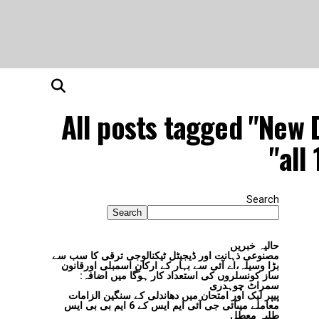
All posts tagged "New 
all
Search
Search
حالیہ خبریں
مصنوعی ذہانت اور ڈیجیٹل ٹیکنالوجی ترقی کا سب سے
بڑا وسیلہ،اے آئی سے بہار کے ارکانِ اسمبلی اورقانون
ساز کونسلروں کی استعداد کار ہوگا میں اضافہ:
سمراٹ چوہدری
پیپر لیک اور امتحان میں دھاندلی کے سنگین الزامات
معاملے میںآئی جی آئی ایم ایس کے 6 ایم بی بی ایس
طلبہ معطل