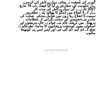
گورنر کی شفقت نے بچائی دیپک پرکاش کی کرسی،
بہار حکومت کی سفارش پر لیا گیا فیصلہ،اب 16 مارچ
2027 تک رہے گی دیپک پرکاش کی مدت کار
بہار کے 5 اضلاع میں ڈینگو کا پھیلاؤ، پٹنہ، مظفرپور
سمیت 5 اضلاع ریڈ زون میں شامل،محکمہ صحت کی
جانب سےخصوصی اور سخت نگرانی کے انتظامات
دربھنگہ میں ٹریفک جام سے عوام بے حال،مریضوں اور
اسکولی بچوں کوسخت پریشانیوں کا سامنا، نظرعالم نے
ضلع کے ڈی ایم، ڈی آئی جی اور ایس ایس پی کوبھیجا
مکتوب
ADVERTISEMENT