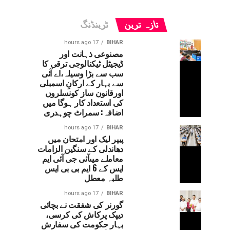
تازہ ترین
ٹرینڈنگ
17 hours ago
BIHAR
مصنوعی ذہانت اور
ڈیجیٹل ٹیکنالوجی ترقی کا
سب سے بڑا وسیلہ،اے آئی
سے بہار کے ارکانِ اسمبلی
اورقانون ساز کونسلروں
کی استعداد کار ہوگا میں
اضافہ: سمراٹ چوہدری
17 hours ago
BIHAR
پیپر لیک اور امتحان میں
دھاندلی کے سنگین الزامات
معاملے میںآئی جی آئی ایم
ایس کے 6 ایم بی بی ایس
طلبہ معطل
17 hours ago
BIHAR
گورنر کی شفقت نے بچائی
دیپک پرکاش کی کرسی،
بہار حکومت کی سفارش