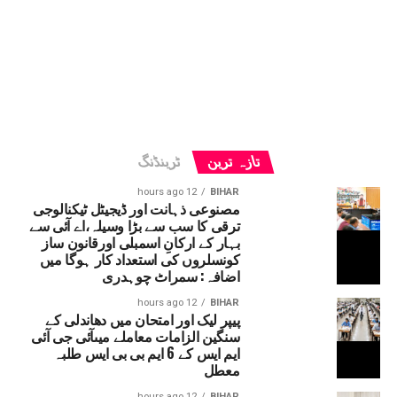
تازہ ترین
ٹرینڈنگ
12 hours ago
BIHAR
مصنوعی ذہانت اور ڈیجیٹل ٹیکنالوجی
ترقی کا سب سے بڑا وسیلہ،اے آئی سے
بہار کے ارکانِ اسمبلی اورقانون ساز
کونسلروں کی استعداد کار ہوگا میں
اضافہ: سمراٹ چوہدری
12 hours ago
BIHAR
پیپر لیک اور امتحان میں دھاندلی کے
سنگین الزامات معاملے میںآئی جی آئی
ایم ایس کے 6 ایم بی بی ایس طلبہ
معطل
12 hours ago
BIHAR