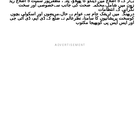
بہار کے 5 اضلاع میں ڈینگو کا پھیلاؤ، پٹنہ، مظفرپور سمیت 5 اضلاع ریڈ
زون میں شامل،محکمہ صحت کی جانب سےخصوصی اور سخت
نگرانی کے انتظامات
دربھنگہ میں ٹریفک جام سے عوام بے حال،مریضوں اور اسکولی بچوں
کوسخت پریشانیوں کا سامنا، نظرعالم نے ضلع کے ڈی ایم، ڈی آئی جی
اور ایس ایس پی کوبھیجا مکتوب
ADVERTISEMENT