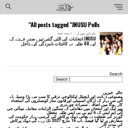
All posts tagged "JNUSU Polls"
دلی این سی آر
1 year ago
JNUSU انتخابات کی الٹی گنتی تیز , صدر عہدے کے
لیے 48 طلبہ نے کاغذات نامزدگی کیے داخل
Search
Search
حالیہ خبریں
مصنوعی ذہانت اور ڈیجیٹل ٹیکنالوجی ترقی کا سب سے بڑا وسیلہ،اے
آئی سے بہار کے ارکانِ اسمبلی اورقانون ساز کونسلروں کی استعداد
کار ہوگا میں اضافہ: سمراٹ چوہدری
پیپر لیک اور امتحان میں دھاندلی کے سنگین الزامات معاملے میںآئی جی
آئی ایم ایس کے 6 ایم بی بی ایس طلبہ معطل
گورنر کی شفقت نے بچائی دیپک پرکاش کی کرسی، بہار حکومت کی
سفارش پر لیا گیا فیصلہ،اب 16 مارچ 2027 تک رہے گی دیپک پرکاش
کی مدت کار