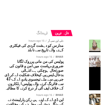
تازہ ترین
ٹرینڈنگ
دلی این سی آر
15 hours ago
مدارس کو دہشت گردی کی فیکٹری
کہنے والے تاریخ سے نا بلد
16 hours ago
BIHAR
پولیس کی من مانی پرروک لگانا
ضروری،ریاست میں امن و قانون کی
صورتحال ہوچکی ہے انتہائی
بدحال،ایس پی کیخلاف شکایت لے کر ڈی
جی پی سے ملے تیجسوی یادو، اے کے-47
سے فائرنگ کرنے والے پولیس اہلکاروں
کے خلاف ایف آئی آر درج کرنے کا مطالبہ
16 hours ago
BIHAR
این ڈی اے کے اپنے ہی رکن پارلیمنٹ نے
کی بنگلہ دیش آبی معاہدے کی مخالفت