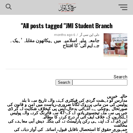
All posts tagged "JMI Student Branch"
دلی این سی آر
6 months ago
جامعہ ملیہ اسلامیہ میں ہیکاتھون مقابلہ ’ہیک۔
جے ایم آئی‘ کا افتتاح
Search
Search
حالیہ خبریں
مدارس کو دہشت گردی کی فیکٹری کہنے والے تاریخ سے نا بلد
پولیس کی من مانی پرروک لگانا ضروری،ریاست میں امن و قانون کی
صورتحال ہوچکی ہے انتہائی بدحال،ایس پی کیخلاف شکایت لے کر ڈی
جی پی سے ملے تیجسوی یادو، اے کے-47 سے فائرنگ کرنے والے پولیس
اہلکاروں کے خلاف ایف آئی آر درج کرنے کا مطالبہ
این ڈی اے کے اپنے ہی رکن پارلیمنٹ نے کی بنگلہ دیش آبی معاہدے کی
مخالفت
جمہوری حقوق کا استحصال ناقابل قبول، اساتذہ کی آواز دبانے کی