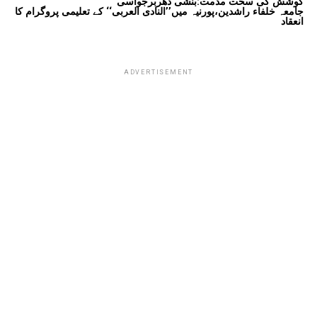
کوشش کی سخت مذمت:بنشی دھربرجواسی
جامعہ خلفاء راشدین،پورنیہ میں’’النادی العربی‘‘ کے تعلیمی پروگرام کا
انعقاد
ADVERTISEMENT