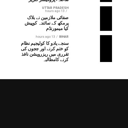
UTTAR PRADESH
13 hours ago
صفائی ملازمین نے بلاک
پرمکھ کے نمائندہ کوپیش
کیا میمورنڈم
13 hours ago
BIHAR
سنجے یادو کا کولیجیم نظام
کو ختم کرنے اور ججوں کی
تقرری میں ریزرویشن نافذ
کرنے کامطالبہ