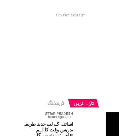
ADVERTISEMENT
تازہ ترین
ٹرینڈنگ
UTTAR PRADESH
13 hours ago
اساتذہ کے لیے جدید طریقہ
تدریس وقت کا اہم
تقاضہ: پروفیسر گلریز