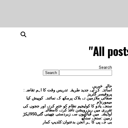
All pos
Search
Search
حالیہ خبریں
اساتذہ کے لیے جدید طریقہ تدریس وقت کا اہم تقاضہ:
پروفیسر گلریز
صفائی ملازمین نے بلاک پرمکھ کے نمائندہ کوپیش کیا
میمورنڈم
سنجے یادو کا کولیجیم نظام کو ختم کرنے اور ججوں کی
تقرری میں ریزرویشن نافذ کرنے کامطالبہ
اوڈیشہ میں قبائلیوں سے زبردستی چھینی گئی950ایکڑ
زمین :سنجے سنگھ
بی جے پی کا ہر انجن بدعنوان:کلدیپ کمار