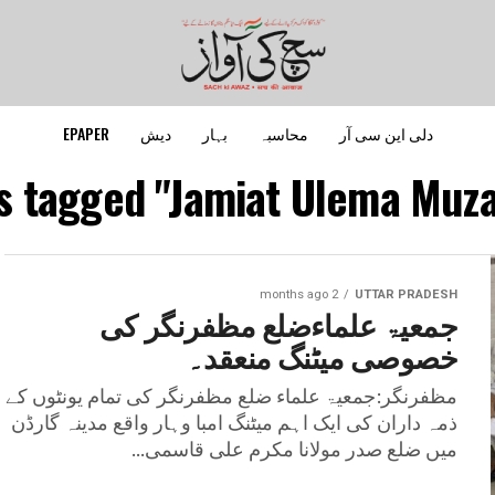
دلی این سی آر
محاسبہ
بہار
دیش
EPAPER
ts tagged "Jamiat Ulema Muza
2 months ago
UTTAR PRADESH
جمعیۃ علماءضلع مظفرنگر کی
خصوصی میٹنگ منعقد۔
مظفرنگر:جمعیۃ علماء ضلع مظفرنگر کی تمام یونٹوں کے
ذمہ داران کی ایک اہم میٹنگ امبا وہار واقع مدینہ گارڈن
میں ضلع صدر مولانا مکرم علی قاسمی...