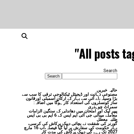
All posts t
Search
Search
حالیہ خبریں
مصنوعی ذہانت اور ڈیجیٹل ٹیکنالوجی ترقی کا سب سے
بڑا وسیلہ،اے آئی سے بہار کے ارکانِ اسمبلی اورقانون
ساز کونسلروں کی استعداد کار ہوگا میں اضافہ:
سمراٹ چوہدری
پیپر لیک اور امتحان میں دھاندلی کے سنگین الزامات
معاملے میںآئی جی آئی ایم ایس کے 6 ایم بی بی ایس
طلبہ معطل
گورنر کی شفقت نے بچائی دیپک پرکاش کی کرسی،
بہار حکومت کی سفارش پر لیا گیا فیصلہ،اب 16 مارچ
2027 تک رہے گی دیپک پرکاش کی مدت کار