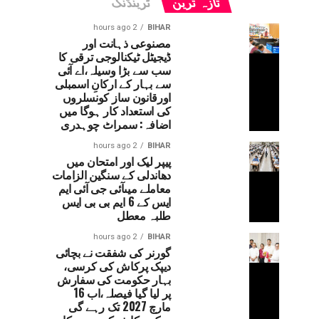
تازہ ترین
ٹرینڈنگ
2 hours ago
BIHAR
مصنوعی ذہانت اور
ڈیجیٹل ٹیکنالوجی ترقی کا
سب سے بڑا وسیلہ،اے آئی
سے بہار کے ارکانِ اسمبلی
اورقانون ساز کونسلروں
کی استعداد کار ہوگا میں
اضافہ: سمراٹ چوہدری
2 hours ago
BIHAR
پیپر لیک اور امتحان میں
دھاندلی کے سنگین الزامات
معاملے میںآئی جی آئی ایم
ایس کے 6 ایم بی بی ایس
طلبہ معطل
2 hours ago
BIHAR
گورنر کی شفقت نے بچائی
دیپک پرکاش کی کرسی،
بہار حکومت کی سفارش
پر لیا گیا فیصلہ،اب 16
مارچ 2027 تک رہے گی