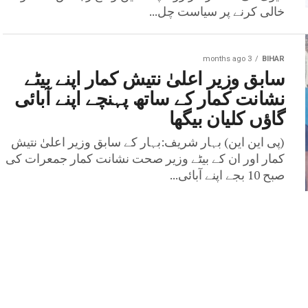
خالی کرنے پر سیاست چل...
3 months ago
BIHAR
سابق وزیر اعلیٰ نتیش کمار اپنے بیٹے
نشانت کمار کے ساتھ پہنچے اپنے آبائی
گاؤں کلیان بیگھا
(پی این این) بہار شریف:بہار کے سابق وزیر اعلیٰ نتیش
کمار اور ان کے بیٹے وزیر صحت نشانت کمار جمعرات کی
صبح 10 بجے اپنے آبائی...