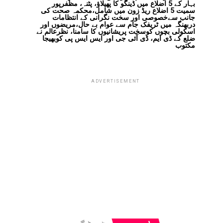
بہار کے 5 اضلاع میں ڈینگو کا پھیلاؤ، پٹنہ، مظفرپور
سمیت 5 اضلاع ریڈ زون میں شامل،محکمہ صحت کی
جانب سےخصوصی اور سخت نگرانی کے انتظامات
دربھنگہ میں ٹریفک جام سے عوام بے حال،مریضوں اور
اسکولی بچوں کوسخت پریشانیوں کا سامنا، نظرعالم نے
ضلع کے ڈی ایم، ڈی آئی جی اور ایس ایس پی کوبھیجا
مکتوب
ADVERTISEMENT