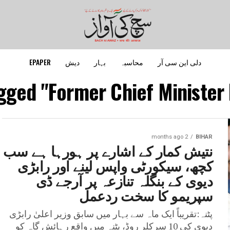
دلی این سی آر
محاسبہ
بہار
دیش
EPAPER
agged "Former Chief Minister 
2 months ago
BIHAR
نتیش کمار کے اشارے پر ہورہا ہے سب
کچھ، سیکورٹی واپس لینے اور رابڑی
دیوی کے بنگلہ تنازعہ پر آرجے ڈی
سپریمو کا سخت ردعمل
پٹنہ:تقریباً ایک ماہ سے بہار میں سابق وزیر اعلیٰ رابڑی
دیوی کی 10 سرکلر روڈ، پٹنہ میں واقع رہائش گاہ کو