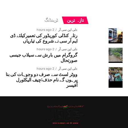
تازہ ترین
ٹرینڈنگ
دلی این سی آر
2 hours ago
رتلہ کنڈلی کوریڈور کی تعمیرکیلئے ڈی
ایم آر سی نے شروع کی تیاریاں
دلی این سی آر
2 hours ago
گروگرام میں بارش سے سیلاب جیسی
صورتحال
دلی این سی آر
2 hours ago
ووٹر لسٹ سے صرف دو وجوہات کی بنا
پرہوں گے نام حذف:چیف الیکٹورل
آفیسر