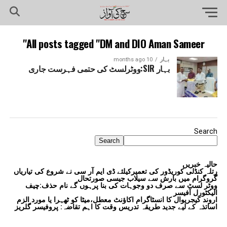
All posts tagged "DM and DIO Aman Sameer"
بہار
10 months ago
بہار SIR:ووٹرلسٹ کی حتمی فہرست جاری
Search
Search
حالیہ خبریں
رتلہ کنڈلی کوریڈور کی تعمیرکیلئے ڈی ایم آر سی نے شروع کی تیاریاں
گروگرام میں بارش سے سیلاب جیسی صورتحال
ووٹر لسٹ سے صرف دو وجوہات کی بنا پرہوں گے نام حذف:چیف
الیکٹورل آفیسر
اروند کیجریوال کا انسٹاگرام اکاؤنٹ معطل،میٹا کو ٹھہرا یا مورد الزم
اساتذہ کے لیے جدید طریقہ تدریس وقت کا اہم تقاضہ: پروفیسر گلریز