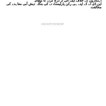
اہلکاروں کے خلاف ایف آئی آر درج کرنے کا مطالبہ
این ڈی اے کے اپنے ہی رکن پارلیمنٹ نے کی بنگلہ دیش آبی معاہدے کی
مخالفت
ADVERTISEMENT