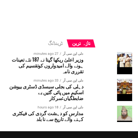
تازہ ترین
ٹرینڈنگ
دلی این سی آر
27 minutes ago
وزیر اعلیٰ ریکھا گپتا نے 187 نئے تعینات
ہونے والے امیدواروں کوتقسیم کی
تقرری نامہ
دلی این سی آر
33 minutes ago
دہلی کی بجلی سبسڈی ڈسٹری بیوشن
اسکیم میں پائی گئیں بے
ضابطگیاں:سرکار
دلی این سی آر
18 hours ago
مدارس کو دہشت گردی کی فیکٹری
کہنے والے تاریخ سے نا بلد