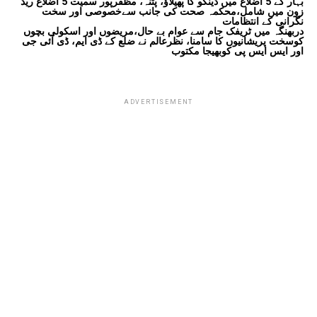
بہار کے 5 اضلاع میں ڈینگو کا پھیلاؤ، پٹنہ، مظفرپور سمیت 5 اضلاع ریڈ
زون میں شامل،محکمہ صحت کی جانب سےخصوصی اور سخت
نگرانی کے انتظامات
دربھنگہ میں ٹریفک جام سے عوام بے حال،مریضوں اور اسکولی بچوں
کوسخت پریشانیوں کا سامنا، نظرعالم نے ضلع کے ڈی ایم، ڈی آئی جی
اور ایس ایس پی کوبھیجا مکتوب
ADVERTISEMENT