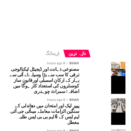
تازہ ترین
ٹرینڈنگ
8 hours ago
BIHAR
مصنوعی ذہانت اور ڈیجیٹل ٹیکنالوجی
ترقی کا سب سے بڑا وسیلہ،اے آئی سے
بہار کے ارکانِ اسمبلی اورقانون ساز
کونسلروں کی استعداد کار ہوگا میں
اضافہ: سمراٹ چوہدری
8 hours ago
BIHAR
پیپر لیک اور امتحان میں دھاندلی کے
سنگین الزامات معاملے میںآئی جی آئی
ایم ایس کے 6 ایم بی بی ایس طلبہ
معطل
8 hours ago
BIHAR