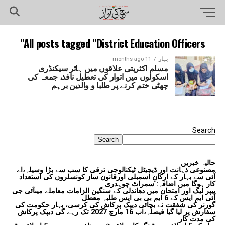
All posts tagged "District Education Officers"
بہار
11 months ago
مسلم اکثریتی علاقوں میں ہائر سیکنڈری
اسکولوں میں اتوار کی تعطیل نافذ، جمعہ کی
چھٹی ختم کرنے پر طلبا و والدین برہم
Search
Search
حالیہ خبریں
مصنوعی ذہانت اور ڈیجیٹل ٹیکنالوجی ترقی کا سب سے بڑا وسیلہ،اے
آئی سے بہار کے ارکانِ اسمبلی اورقانون ساز کونسلروں کی استعداد
کار ہوگا میں اضافہ: سمراٹ چوہدری
پیپر لیک اور امتحان میں دھاندلی کے سنگین الزامات معاملے میںآئی جی
آئی ایم ایس کے 6 ایم بی بی ایس طلبہ معطل
گورنر کی شفقت نے بچائی دیپک پرکاش کی کرسی، بہار حکومت کی
سفارش پر لیا گیا فیصلہ،اب 16 مارچ 2027 تک رہے گی دیپک پرکاش
کی مدت کار