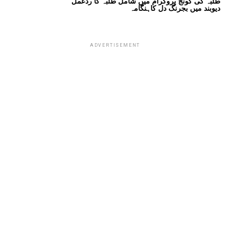
طلبہ کی گونج پروگرام میں شامل طلبہ کا ردعمل
دیوبند میں بجرنگ دل کاہنگامہ
ADVERTISEMENT