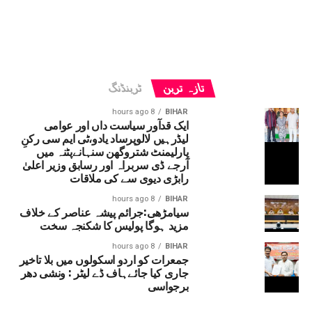
تازہ ترین
ٹرینڈنگ
8 hours ago
BIHAR
ایک قدآور سیاست داں اور عوامی
لیڈرہیں لالوپرساد یادو،ٹی ایم سی رکنِ
پارلیمنٹ شتروگھن سنہانےپٹنہ میں
آرجے ڈی سربراہ اور رسابق وزیر اعلیٰ
رابڑی دیوی سے کی ملاقات
8 hours ago
BIHAR
سیامڑھی:جرائم پیشہ عناصر کے خلاف
مزید ہوگا پولیس کا شکنجہ سخت
8 hours ago
BIHAR
جمعرات کو اردو اسکولوں میں بلا تاخیر
جاری کیا جائےہاف ڈے لیٹر : ونشی دھر
برجواسی