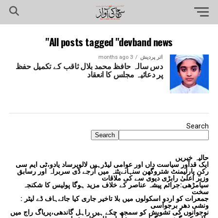
All posts tagged "devband news"
اتر پردیش
3 months ago
دس سالہ حافظ محمد بلال ثاقب کے تکمیل حفظ
پر دعائیہ مجلس کا انعقاد
Search
Search
حالیہ خبریں
ایک قدآور سیاست داں اور عوامی لیڈرہیں لالوپرساد یادو،ٹی ایم سی
رکنِ پارلیمنٹ شتروگھن سنہانےپٹنہ میں آرجے ڈی سربراہ اور رسابق
وزیر اعلیٰ رابڑی دیوی سے کی ملاقات
سیامڑھی:جرائم پیشہ عناصر کے خلاف مزید ہوگا پولیس کا شکنجہ
سخت
جمعرات کو اردو اسکولوں میں بلا تاخیر جاری کیا جائےہاف ڈے لیٹر :
ونشی دھر برجواسی
نوجوانوں کی تشویش کو سمجھ چکے ہیں راہل گاندھی،پریاگ راج میں