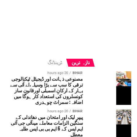
تازہ ترین
ٹرینڈنگ
20 hours ago
BIHAR
مصنوعی ذہانت اور ڈیجیٹل ٹیکنالوجی
ترقی کا سب سے بڑا وسیلہ،اے آئی سے
بہار کے ارکانِ اسمبلی اورقانون ساز
کونسلروں کی استعداد کار ہوگا میں
اضافہ: سمراٹ چوہدری
20 hours ago
BIHAR
پیپر لیک اور امتحان میں دھاندلی کے
سنگین الزامات معاملے میںآئی جی آئی
ایم ایس کے 6 ایم بی بی ایس طلبہ
معطل