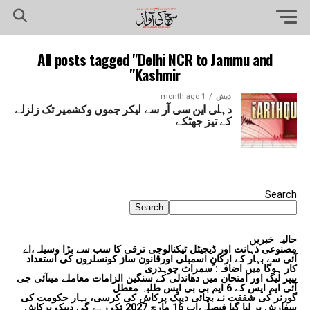
All posts tagged "Delhi NCR to Jammu and
Kashmir"
دیش
1 month ago
دہلی این سی آر سے لیکر جموں وکشمیر تک زلزلے
کے تیز جھٹکے
Search
Search
حالیہ خبریں
مصنوعی ذہانت اور ڈیجیٹل ٹیکنالوجی ترقی کا سب سے بڑا وسیلہ،اے
آئی سے بہار کے ارکانِ اسمبلی اورقانون ساز کونسلروں کی استعداد
کار ہوگا میں اضافہ: سمراٹ چوہدری
پیپر لیک اور امتحان میں دھاندلی کے سنگین الزامات معاملے میںآئی جی
آئی ایم ایس کے 6 ایم بی بی ایس طلبہ معطل
گورنر کی شفقت نے بچائی دیپک پرکاش کی کرسی، بہار حکومت کی
سفارش پر لیا گیا فیصلہ،اب 16 مارچ 2027 تک رہے گی دیپک پرکاش