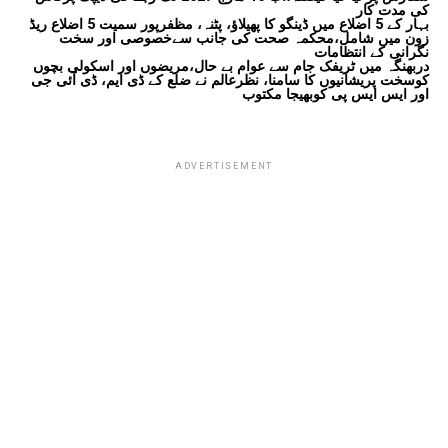
کی مدت کار
بہار کے 5 اضلاع میں ڈینگو کا پھیلاؤ، پٹنہ، مظفرپور سمیت 5 اضلاع ریڈ
زون میں شامل،محکمہ صحت کی جانب سےخصوصی اور سخت
نگرانی کے انتظامات
دربھنگہ میں ٹریفک جام سے عوام بے حال،مریضوں اور اسکولی بچوں
کوسخت پریشانیوں کا سامنا، نظرعالم نے ضلع کے ڈی ایم، ڈی آئی جی
اور ایس ایس پی کوبھیجا مکتوب
ADVERTISEMENT