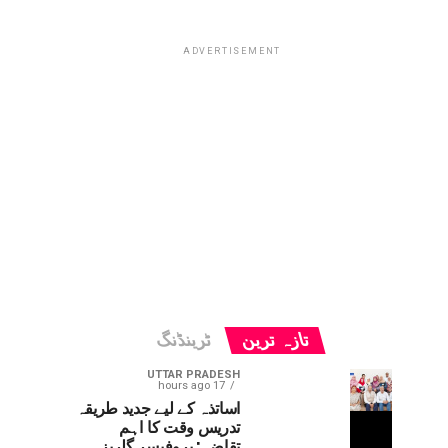
ADVERTISEMENT
تازہ ترین
ٹرینڈنگ
UTTAR PRADESH
17 hours ago
اساتذہ کے لیے جدید طریقہ
تدریس وقت کا اہم
تقاضہ: پروفیسر گلریز