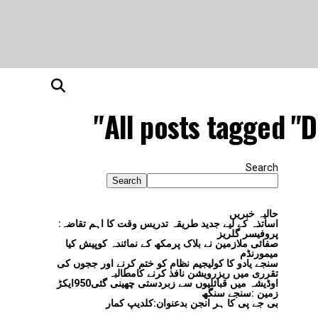
All posts tagged "D
Search
Search
حالیہ خبریں
اساتذہ کے لیے جدید طریقہ تدریس وقت کا اہم تقاضہ:
پروفیسر گلریز
صفائی ملازمین نے بلاک پرمکھ کے نمائندہ کوپیش کیا
میمورنڈم
سنجے یادو کا کولیجیم نظام کو ختم کرنے اور ججوں کی
تقرری میں ریزرویشن نافذ کرنے کامطالبہ
اوڈیشہ میں قبائلیوں سے زبردستی چھینی گئی950ایکڑ
زمین :سنجے سنگھ
بی جے پی کا ہر انجن بدعنوان:کلدیپ کمار