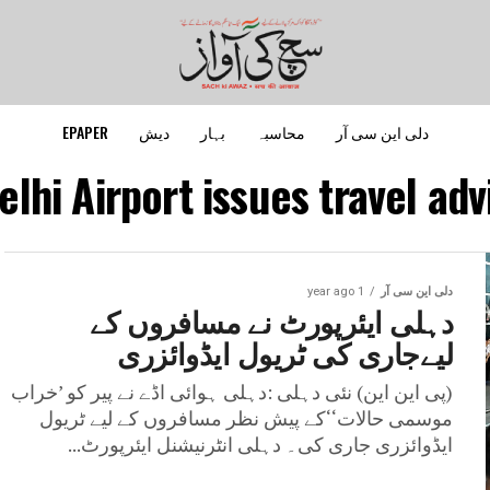
دلی این سی آر
محاسبہ
بہار
دیش
EPAPER
elhi Airport issues travel adv
دلی این سی آر
1 year ago
دہلی ایئرپورٹ نے مسافروں کے
لیےجاری کی ٹریول ایڈوائزری
(پی این این) نئی دہلی :دہلی ہوائی اڈے نے پیر کو ’خراب
موسمی حالات‘‘کے پیش نظر مسافروں کے لیے ٹریول
ایڈوائزری جاری کی۔ دہلی انٹرنیشنل ایئرپورٹ...