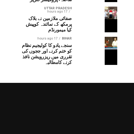
UTTAR PRADESH
17 hours ago
صفائی ملازمین نے بلاک
پرمکھ کے نمائندہ کوپیش
کیا میمورنڈم
17 hours ago
BIHAR
سنجے یادو کا کولیجیم نظام
کو ختم کرنے اور ججوں کی
تقرری میں ریزرویشن نافذ
کرنے کامطالبہ