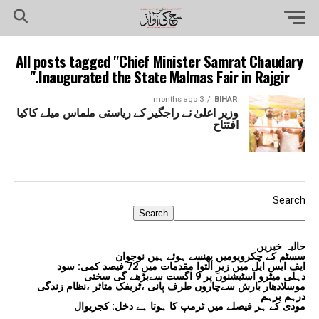
All posts tagged "Chief Minister Samrat Chaudary
Inaugurated the State Malmas Fair in Rajgir."
3 months ago
BIHAR
وزیر اعلیٰ نے راجگیر کے ریاستی ملماس میلے کاکیا
افتتاح
Search
Search
حالیہ خبریں
سسٹم کے چکرویومیں پھنسے ہوئے ہیں نوجوان
ایف ایس ایل میں زیرِ التوا مقدمات میں 72 فیصد کمی: سود
دہلی میٹرو اسٹیشنوں پر 9 اگست سےبڑھے گی سختی
موسلادھار بارش سےچاروں طرف پانی ،ٹریفک متاثر ،نظام زندگی
درہم برہم
مودی کے ہر فیصلے میں ٹرمپ کا ہوتا ہے دخل: کجریوال