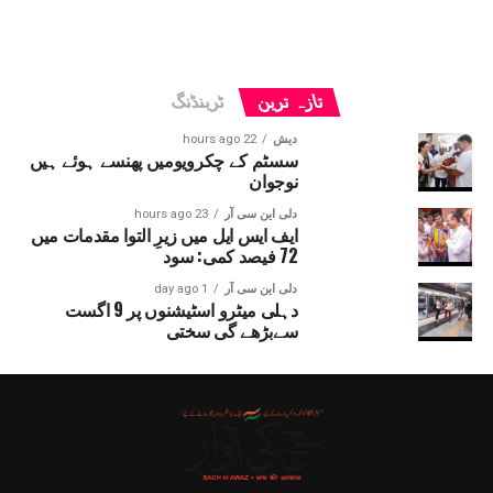
تازہ ترین
ٹرینڈنگ
دیش
22 hours ago
سسٹم کے چکرویومیں پھنسے ہوئے ہیں
نوجوان
دلی این سی آر
23 hours ago
ایف ایس ایل میں زیرِ التوا مقدمات میں
72 فیصد کمی: سود
دلی این سی آر
1 day ago
دہلی میٹرو اسٹیشنوں پر 9 اگست
سےبڑھے گی سختی