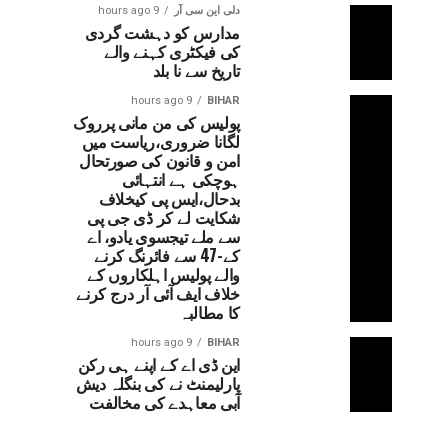
دلی این سی آر
9 hours ago
مدارس کو دہشت گردی
کی فیکٹری کہنے والے
تاریخ سے نا بلد
9 hours ago
BIHAR
پولیس کی من مانی پرروک
لگانا ضروری،ریاست میں
امن و قانون کی صورتحال
ہوچکی ہے انتہائی
بدحال،ایس پی کیخلاف
شکایت لے کر ڈی جی پی
سے ملے تیجسوی یادو، اے
کے-47 سے فائرنگ کرنے
والے پولیس اہلکاروں کے
خلاف ایف آئی آر درج کرنے
کا مطالبہ
9 hours ago
BIHAR
این ڈی اے کے اپنے ہی رکن
پارلیمنٹ نے کی بنگلہ دیش
آبی معاہدے کی مخالفت