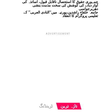
جمہوری حقوق کا استحصال ناقابل قبول، اساتذہ کی
آواز دبانے کی کوشش کی سخت مذمت:بنشی
دھربرجواسی
جامعہ خلفاء راشدین،پورنیہ میں’’النادی العربی‘‘ کے
تعلیمی پروگرام کا انعقاد
ADVERTISEMENT
تازہ ترین
ٹرینڈنگ