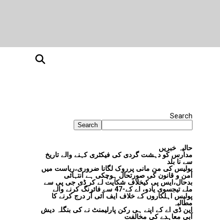
Search
Search
حالیہ خبریں
مدارس کو دہشت گردی کی فیکٹری کہنے والے تاریخ
سے نا بلد
پولیس کی من مانی پرروک لگانا ضروری،ریاست میں
امن و قانون کی صورتحال ہوچکی ہے انتہائی
بدحال،ایس پی کیخلاف شکایت لے کر ڈی جی پی سے
ملے تیجسوی یادو، اے کے-47 سے فائرنگ کرنے والے
پولیس اہلکاروں کے خلاف ایف آئی آر درج کرنے کا
مطالبہ
این ڈی اے کے اپنے ہی رکن پارلیمنٹ نے کی بنگلہ دیش
آبی معاہدے کی مخالفت