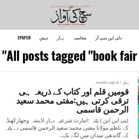
دلی این سی آر
محاسبہ
بہار
دیش
EPAPER
All posts tagged "book fair"
بہار
8 months ago
قومیں قلم اور کتاب کے ذریعہ ہی
ترقی کرتی ہیں:مفتی محمد سعید
الرحمن قاسمی
(پی این این ) پٹنہ :امارت شرعیہ بہار اڈیشہ وجھارکھنڈ
کے ناظم مولانا مفتی محمد سعید الرحمن قاسمی نے پٹنہ
کے گاندھی میدان میں لگے بک...